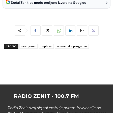
›
Dodaj Zenit.ba među omiljene izvore na Googleu
TAGOVI
nevrijeme
poplave
vremenska prognoza
RADIO ZENIT - 100.7 FM
Radio Zenit svoj signal emituje putem frekvencije od