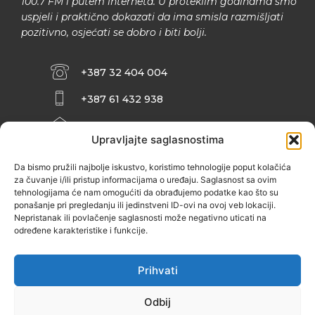
100.7 FM i putem interneta. U proteklim godinama smo
uspjeli i praktično dokazati da ima smisla razmišljati
pozitivno, osjećati se dobro i biti bolji.
+387 32 404 004
+387 61 432 938
INFO@ZENIT.BA
Upravljajte saglasnostima
HUSEINA KULENOVIĆA BR. 2 (RK
ZENIČANKA, 3. SPRAT), 72000 ZENICA
Da bismo pružili najbolje iskustvo, koristimo tehnologije poput kolačića
za čuvanje i/ili pristup informacijama o uređaju. Saglasnost sa ovim
tehnologijama će nam omogućiti da obrađujemo podatke kao što su
ponašanje pri pregledanju ili jedinstveni ID-ovi na ovoj veb lokaciji.
Nepristanak ili povlačenje saglasnosti može negativno uticati na
određene karakteristike i funkcije.
Prihvati
Odbij