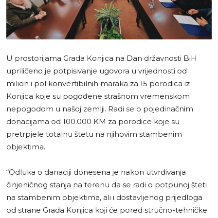
U prostorijama Grada Konjica na Dan državnosti BiH
upriličeno je potpisivanje ugovora u vrijednosti od
milion i pol konvertibilnih maraka za 15 porodica iz
Konjica koje su pogođene strašnom vremenskom
nepogodom u našoj zemlji. Radi se o pojedinačnim
donacijama od 100.000 KM za porodice koje su
pretrpjele totalnu štetu na njihovim stambenim
objektima.
“Odluka o danaciji donesena je nakon utvrđivanja
činjeničnog stanja na terenu da se radi o potpunoj šteti
na stambenim objektima, ali i dostavljenog prijedloga
od strane Grada Konjica koji će pored stručno-tehničke