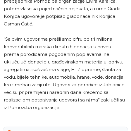
predsjednika Pomozi.ba organizacije Elvira Karalića,
potom vlasnika pojedinačnih objekata, a u ime Grada
Konjica ugovore je potpisao gradonačelnik Konjica
Osman Ćatić.
“Sa ovim ugovorima prešli smo cifru od tri miliona
konvertibilnih maraka direktnih donacija u novcu
prema porodicama pogođenim poplavama, ne
uključujući donacije u građevinskom materijalu, gorivu,
agregatima, isušivačima vlage, HTZ opreme, šlaufa za
vodu, bijele tehnike, automobila, hrane, vode, donacija
kroz mehanizaciju itd. Ugovori za porodice iz Jablanice
već su pripremljeni i narednih dana krećemo sa
realizacijom potpisivanja ugovora i sa njima” zaključili su
iz Pomozi.ba organizacije.