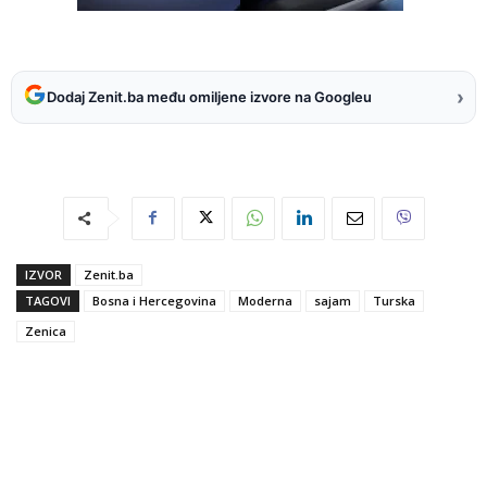
›
Dodaj Zenit.ba među omiljene izvore na Googleu
IZVOR
Zenit.ba
TAGOVI
Bosna i Hercegovina
Moderna
sajam
Turska
Zenica