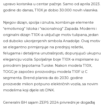
upravo korisnika u centar pažnje. Samo od aprila 2023.
godine do danas, T10X je dobio 30.000 novih vlasnika.
Njegov dizajn, spolja i iznutra, kombinuje elemente
“emotivnog” Istoka i “racionalnog” Zapada. Moderni i
originalni dizajn T10X-a uključuje motiv tulipana, jedan
od duboko ukorijenjenih simbola Anadolije. Ovaj motiv
se elegantno primijenjuje na prednjoj rešetki,
felugama i detaljima unutrašnjosti, dopunjujući ukupnu
eleganciju vozila. Spoljašnje boje T10X-a inspirisane su
prirodnim ljepotama Turske. Nakon modela T10X,
TOGG je započeo proizvodnju modela T10F iz C
segmenta. Brend planira da do 2030. godine
proizvede milion potpuno električnih vozila, sa novim
modelima koji dijele isti DNK.
Generalni BH sajam ZEPS 2024 privredni je događaj