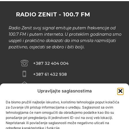
RADIO ZENIT - 100.7 FM
Radio Zenit svoj signal emituje putem frekvencije od
100.7 FM i putem interneta. U proteklim godinama smo
uspjeli i praktično dokazati da ima smisla razmišljati
pozitivno, osjećati se dobro i biti bolji.
+387 32 404 004
+387 61 432 938
INFO@ZENIT.BA
Upravljajte saglasnostima
HUSEINA KULENOVIĆA BR. 2 (RK
ZENIČANKA, 3. SPRAT), 72000 ZENICA
Da bismo pružili najbolje iskustvo, koristimo tehnologije poput kolačića
za čuvanje i/ili pristup informacijama o uređaju. Saglasnost sa ovim
tehnologijama će nam omogućiti da obrađujemo podatke kao što su
ponašanje pri pregledanju ili jedinstveni ID-ovi na ovoj veb lokaciji.
Nepristanak ili povlačenje saglasnosti može negativno uticati na
određene karakteristike i funkcije.