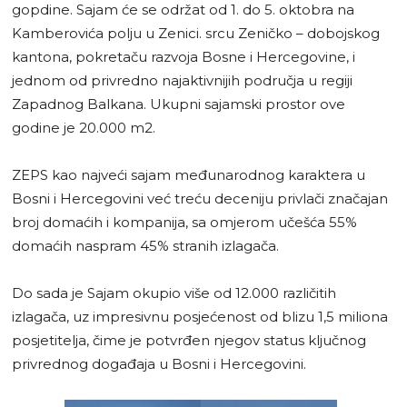
gopdine. Sajam će se održat od 1. do 5. oktobra na
Kamberovića polju u Zenici. srcu Zeničko – dobojskog
kantona, pokretaču razvoja Bosne i Hercegovine, i
jednom od privredno najaktivnijih područja u regiji
Zapadnog Balkana. Ukupni sajamski prostor ove
godine je 20.000 m2.
ZEPS kao najveći sajam međunarodnog karaktera u
Bosni i Hercegovini već treću deceniju privlači značajan
broj domaćih i kompanija, sa omjerom učešća 55%
domaćih naspram 45% stranih izlagača.
Do sada je Sajam okupio više od 12.000 različitih
izlagača, uz impresivnu posjećenost od blizu 1,5 miliona
posjetitelja, čime je potvrđen njegov status ključnog
privrednog događaja u Bosni i Hercegovini.