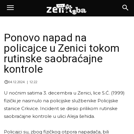
Ponovo napad na
policajce u Zenici tokom
rutinske saobraćajne
kontrole
04.12.2024. | 12:22
U noćnim satima 3. decembra u Zenici, lice S.Ć. (1999)
fizički je nasrnulo na policijske službenike Policijske
stanice Crkvice. Incident se desio prilikom rutinske
saobraćajne kontrole u ulici Aleja šehida.
Policajci su, zbog fizičkog otpora napadača, bili