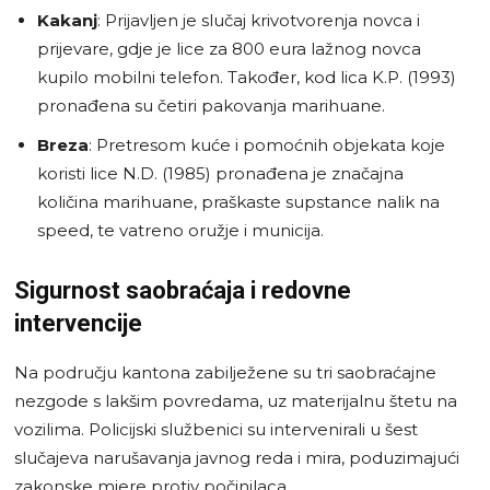
Kakanj
: Prijavljen je slučaj krivotvorenja novca i
prijevare, gdje je lice za 800 eura lažnog novca
kupilo mobilni telefon. Također, kod lica K.P. (1993)
pronađena su četiri pakovanja marihuane.
Breza
: Pretresom kuće i pomoćnih objekata koje
koristi lice N.D. (1985) pronađena je značajna
količina marihuane, praškaste supstance nalik na
speed, te vatreno oružje i municija.
Sigurnost saobraćaja i redovne
intervencije
Na području kantona zabilježene su tri saobraćajne
nezgode s lakšim povredama, uz materijalnu štetu na
vozilima. Policijski službenici su intervenirali u šest
slučajeva narušavanja javnog reda i mira, poduzimajući
zakonske mjere protiv počinilaca.