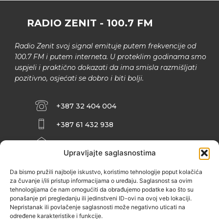
RADIO ZENIT - 100.7 FM
Radio Zenit svoj signal emituje putem frekvencije od
100.7 FM i putem interneta. U proteklim godinama smo
uspjeli i praktično dokazati da ima smisla razmišljati
pozitivno, osjećati se dobro i biti bolji.
+387 32 404 004
+387 61 432 938
INFO@ZENIT.BA
Upravljajte saglasnostima
HUSEINA KULENOVIĆA BR. 2 (RK
ZENIČANKA, 3. SPRAT), 72000 ZENICA
Da bismo pružili najbolje iskustvo, koristimo tehnologije poput kolačića
za čuvanje i/ili pristup informacijama o uređaju. Saglasnost sa ovim
tehnologijama će nam omogućiti da obrađujemo podatke kao što su
ponašanje pri pregledanju ili jedinstveni ID-ovi na ovoj veb lokaciji.
Nepristanak ili povlačenje saglasnosti može negativno uticati na
određene karakteristike i funkcije.