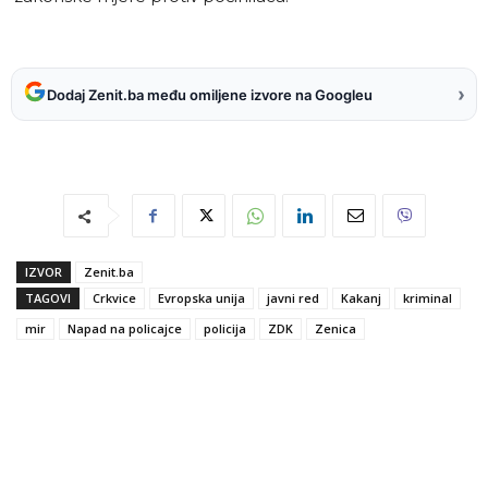
›
Dodaj Zenit.ba među omiljene izvore na Googleu
IZVOR
Zenit.ba
TAGOVI
Crkvice
Evropska unija
javni red
Kakanj
kriminal
mir
Napad na policajce
policija
ZDK
Zenica