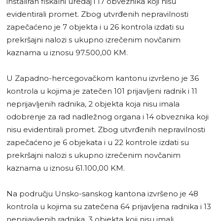
instaliran fiskalni uređaj i 17 obveznika koji nisu
evidentirali promet. Zbog utvrđenih nepravilnosti
zapečaćeno je 7 objekta i u 26 kontrola izdati su
prekršajni nalozi s ukupno izrečenim novčanim
kaznama u iznosu 97.500,00 KM.
U Zapadno-hercegovačkom kantonu izvršeno je 36
kontrola u kojima je zatečen 101 prijavljeni radnik i 11
neprijavljenih radnika, 2 objekta koja nisu imala
odobrenje za rad nadležnog organa i 14 obveznika koji
nisu evidentirali promet. Zbog utvrđenih nepravilnosti
zapečaćeno je 6 objekata i u 22 kontrole izdati su
prekršajni nalozi s ukupno izrečenim novčanim
kaznama u iznosu 61.100,00 KM.
Na području Unsko-sanskog kantona izvršeno je 48
kontrola u kojima su zatečena 64 prijavljena radnika i 13
neprijavljenih radnika, 3 objekta koji nisu imali