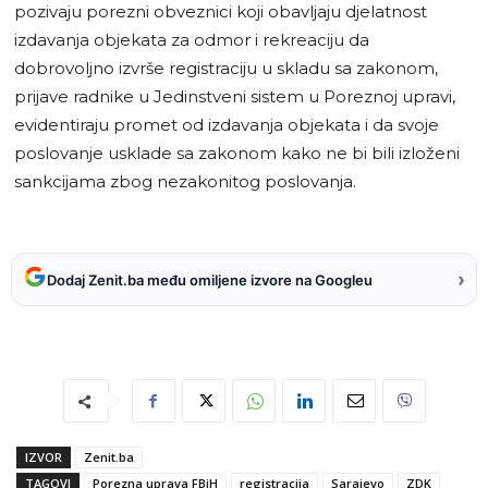
pozivaju porezni obveznici koji obavljaju djelatnost
izdavanja objekata za odmor i rekreaciju da
dobrovoljno izvrše registraciju u skladu sa zakonom,
prijave radnike u Jedinstveni sistem u Poreznoj upravi,
evidentiraju promet od izdavanja objekata i da svoje
poslovanje usklade sa zakonom kako ne bi bili izloženi
sankcijama zbog nezakonitog poslovanja.
›
Dodaj Zenit.ba među omiljene izvore na Googleu
IZVOR
Zenit.ba
TAGOVI
Porezna uprava FBiH
registracija
Sarajevo
ZDK