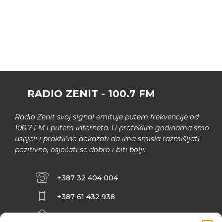
RADIO ZENIT - 100.7 FM
Radio Zenit svoj signal emituje putem frekvencije od
100.7 FM i putem interneta. U proteklim godinama smo
uspjeli i praktično dokazati da ima smisla razmišljati
pozitivno, osjećati se dobro i biti bolji.
+387 32 404 004
+387 61 432 938
INFO@ZENIT.BA