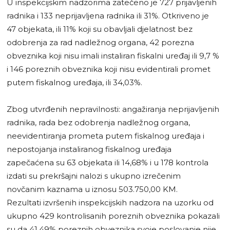
U inspekcijskim nadzorima zatečeno je 727 prijavljenih
radnika i 133 neprijavljena radnika ili 31%. Otkriveno je
47 objekata, ili 11% koji su obavljali djelatnost bez
odobrenja za rad nadležnog organa, 42 porezna
obveznika koji nisu imali instaliran fiskalni uređaj ili 9,7 %
i 146 poreznih obveznika koji nisu evidentirali promet
putem fiskalnog uređaja, ili 34,03%.
Zbog utvrđenih nepravilnosti: angažiranja neprijavljenih
radnika, rada bez odobrenja nadležnog organa,
neevidentiranja prometa putem fiskalnog uređaja i
nepostojanja instaliranog fiskalnog uređaja
zapečaćena su 63 objekata ili 14,68% i u 178 kontrola
izdati su prekršajni nalozi s ukupno izrečenim
novčanim kaznama u iznosu 503.750,00 KM.
Rezultati izvršenih inspekcijskih nadzora na uzorku od
ukupno 429 kontrolisanih poreznih obveznika pokazali
su da 41,49% poreznih obveznika svoje poslovanje nije