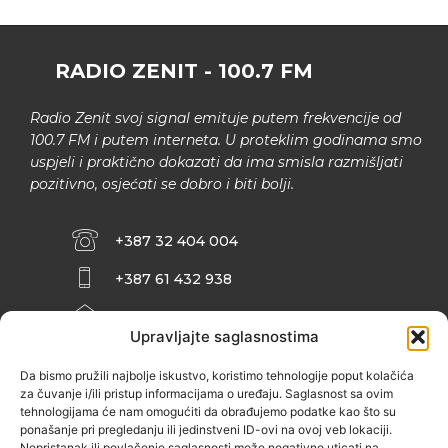
RADIO ZENIT - 100.7 FM
Radio Zenit svoj signal emituje putem frekvencije od
100.7 FM i putem interneta. U proteklim godinama smo
uspjeli i praktično dokazati da ima smisla razmišljati
pozitivno, osjećati se dobro i biti bolji.
+387 32 404 004
+387 61 432 938
INFO@ZENIT.BA
Upravljajte saglasnostima
HUSEINA KULENOVIĆA BR. 2 (RK
ZENIČANKA, 3. SPRAT), 72000 ZENICA
Da bismo pružili najbolje iskustvo, koristimo tehnologije poput kolačića
za čuvanje i/ili pristup informacijama o uređaju. Saglasnost sa ovim
tehnologijama će nam omogućiti da obrađujemo podatke kao što su
ponašanje pri pregledanju ili jedinstveni ID-ovi na ovoj veb lokaciji.
Nepristanak ili povlačenje saglasnosti može negativno uticati na