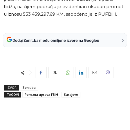
Ilidža, na čijem području je evidentiran ukupan promet
u iznosu 533.439.297,69 KM, saopćeno je iz PUFBiH.
›
Dodaj Zenit.ba među omiljene izvore na Googleu
IZVOR
Zenit.ba
TAGOVI
Porezna uprava FBiH
Sarajevo