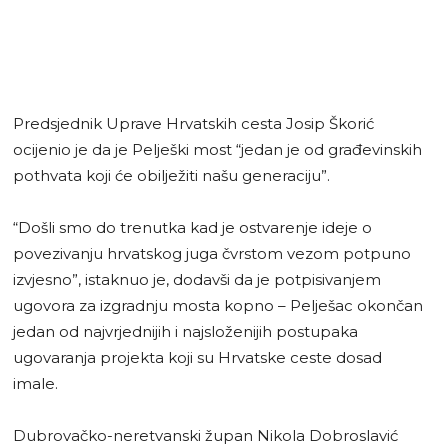
Predsjednik Uprave Hrvatskih cesta Josip Škorić
ocijenio je da je Pelješki most “jedan je od građevinskih
pothvata koji će obilježiti našu generaciju”.
“Došli smo do trenutka kad je ostvarenje ideje o
povezivanju hrvatskog juga čvrstom vezom potpuno
izvjesno”, istaknuo je, dodavši da je potpisivanjem
ugovora za izgradnju mosta kopno – Pelješac okončan
jedan od najvrjednijih i najsloženijih postupaka
ugovaranja projekta koji su Hrvatske ceste dosad
imale.
Dubrovačko-neretvanski župan Nikola Dobroslavić