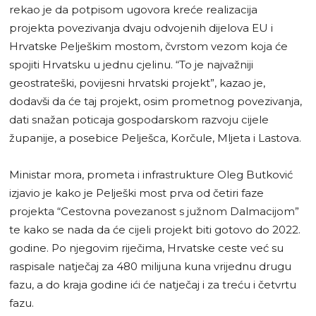
rekao je da potpisom ugovora kreće realizacija
projekta povezivanja dvaju odvojenih dijelova EU i
Hrvatske Pelješkim mostom, čvrstom vezom koja će
spojiti Hrvatsku u jednu cjelinu. “To je najvažniji
geostrateški, povijesni hrvatski projekt”, kazao je,
dodavši da će taj projekt, osim prometnog povezivanja,
dati snažan poticaja gospodarskom razvoju cijele
županije, a posebice Pelješca, Korčule, Mljeta i Lastova.
Ministar mora, prometa i infrastrukture Oleg Butković
izjavio je kako je Pelješki most prva od četiri faze
projekta “Cestovna povezanost s južnom Dalmacijom”
te kako se nada da će cijeli projekt biti gotovo do 2022.
godine. Po njegovim riječima, Hrvatske ceste već su
raspisale natječaj za 480 milijuna kuna vrijednu drugu
fazu, a do kraja godine ići će natječaj i za treću i četvrtu
fazu.