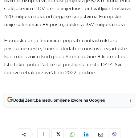
Naime, ukupna vrijednost projekta je 526 milijuna eura
s uključenim PDV-om, a vrijednost prihvatljivih troškova
420 milijuna eura, od čega se sredstvima Europske
unije sufinancira 85 posto, dakle sa 357 milijuna eura.
Europska unija financira i popratnu infrastrukturu:
pristupne ceste, tunele, dodatne mostove i vijadukte
kao i obilaznicu kod grada Stona dužine 8 kilometara.
Isto tako, poboljšat će se postojeća cesta D414. Svi
radovi trebali bi završiti do 2022. godine.
›
Dodaj Zenit.ba među omiljene izvore na Googleu