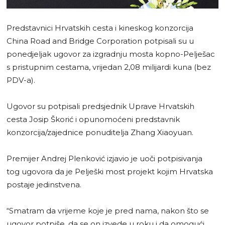
Predstavnici Hrvatskih cesta i kineskog konzorcija
China Road and Bridge Corporation potpisali su u
ponedjeljak ugovor za izgradnju mosta kopno-Pelješac
s pristupnim cestama, vrijedan 2,08 milijardi kuna (bez
PDV-a).
Ugovor su potpisali predsjednik Uprave Hrvatskih
cesta Josip Škorić i opunomoćeni predstavnik
konzorcija/zajednice ponuditelja Zhang Xiaoyuan.
Premijer Andrej Plenković izjavio je uoči potpisivanja
tog ugovora da je Pelješki most projekt kojim Hrvatska
postaje jedinstvena.
“Smatram da vrijeme koje je pred nama, nakon što se
ugovor potpiše, da se on izvede u roku i da omogući