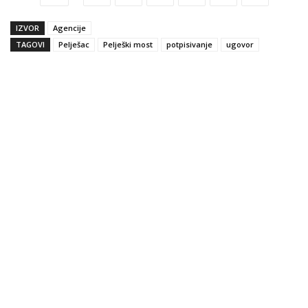
IZVOR
Agencije
TAGOVI
Pelješac
Pelješki most
potpisivanje
ugovor