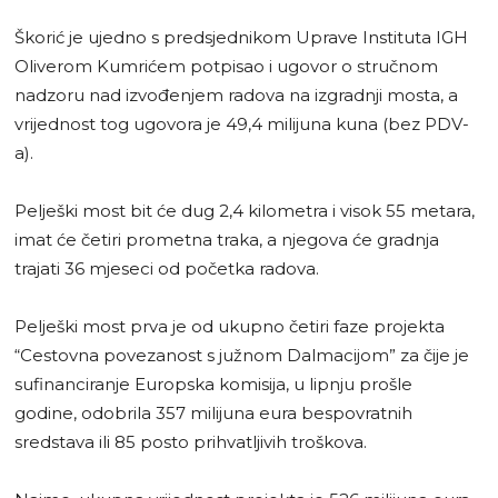
Škorić je ujedno s predsjednikom Uprave Instituta IGH
Oliverom Kumrićem potpisao i ugovor o stručnom
nadzoru nad izvođenjem radova na izgradnji mosta, a
vrijednost tog ugovora je 49,4 milijuna kuna (bez PDV-
a).
Pelješki most bit će dug 2,4 kilometra i visok 55 metara,
imat će četiri prometna traka, a njegova će gradnja
trajati 36 mjeseci od početka radova.
Pelješki most prva je od ukupno četiri faze projekta
“Cestovna povezanost s južnom Dalmacijom” za čije je
sufinanciranje Europska komisija, u lipnju prošle
godine, odobrila 357 milijuna eura bespovratnih
sredstava ili 85 posto prihvatljivih troškova.