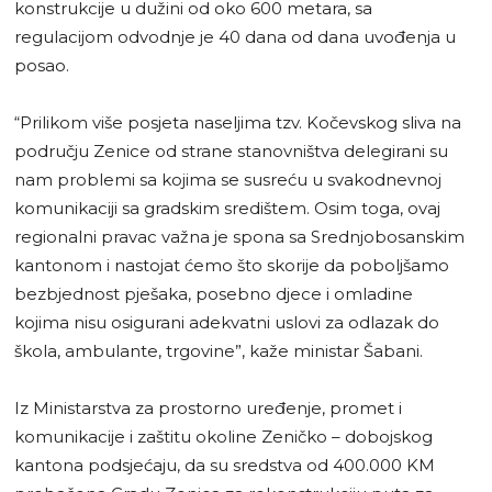
konstrukcije u dužini od oko 600 metara, sa
regulacijom odvodnje je 40 dana od dana uvođenja u
posao.
“Prilikom više posjeta naseljima tzv. Kočevskog sliva na
području Zenice od strane stanovništva delegirani su
nam problemi sa kojima se susreću u svakodnevnoj
komunikaciji sa gradskim središtem. Osim toga, ovaj
regionalni pravac važna je spona sa Srednjobosanskim
kantonom i nastojat ćemo što skorije da poboljšamo
bezbjednost pješaka, posebno djece i omladine
kojima nisu osigurani adekvatni uslovi za odlazak do
škola, ambulante, trgovine”, kaže ministar Šabani.
Iz Ministarstva za prostorno uređenje, promet i
komunikacije i zaštitu okoline Zeničko – dobojskog
kantona podsjećaju, da su sredstva od 400.000 KM