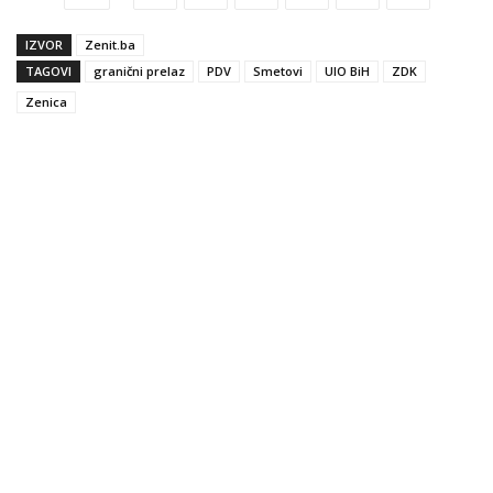
IZVOR
Zenit.ba
TAGOVI
granični prelaz
PDV
Smetovi
UIO BiH
ZDK
Zenica