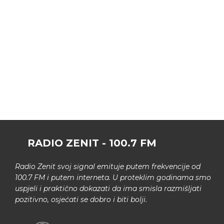
RADIO ZENIT - 100.7 FM
Radio Zenit svoj signal emituje putem frekvencije od
100.7 FM i putem interneta. U proteklim godinama smo
uspjeli i praktično dokazati da ima smisla razmišljati
pozitivno, osjećati se dobro i biti bolji.