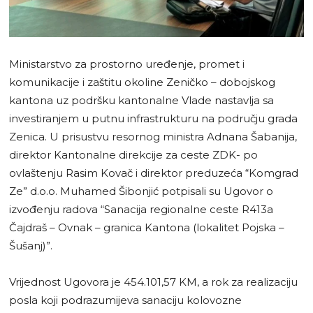
Ministarstvo za prostorno uređenje, promet i
komunikacije i zaštitu okoline Zeničko – dobojskog
kantona uz podršku kantonalne Vlade nastavlja sa
investiranjem u putnu infrastrukturu na području grada
Zenica. U prisustvu resornog ministra Adnana Šabanija,
direktor Kantonalne direkcije za ceste ZDK- po
ovlaštenju Rasim Kovač i direktor preduzeća “Komgrad
Ze” d.o.o. Muhamed Šibonjić potpisali su Ugovor o
izvođenju radova “Sanacija regionalne ceste R413a
Čajdraš – Ovnak – granica Kantona (lokalitet Pojska –
Šušanj)”.
Vrijednost Ugovora je 454.101,57 KM, a rok za realizaciju
posla koji podrazumijeva sanaciju kolovozne