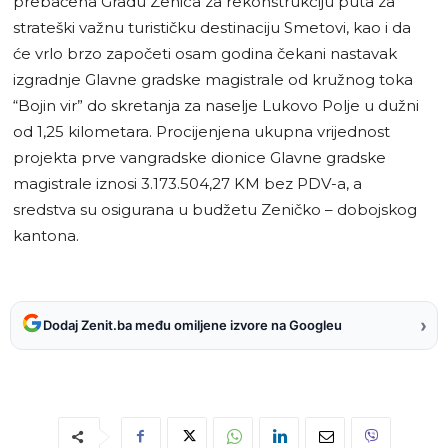
prebačena Gradu Zenica za rekonstrukciju puta za
strateški važnu turističku destinaciju Smetovi, kao i da
će vrlo brzo započeti osam godina čekani nastavak
izgradnje Glavne gradske magistrale od kružnog toka
“Bojin vir” do skretanja za naselje Lukovo Polje u dužni
od 1,25 kilometara. Procijenjena ukupna vrijednost
projekta prve vangradske dionice Glavne gradske
magistrale iznosi 3.173.504,27 KM bez PDV-a, a
sredstva su osigurana u budžetu Zeničko – dobojskog
kantona.
›
Dodaj Zenit.ba među omiljene izvore na Googleu