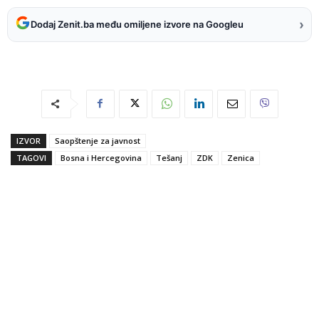
›
Dodaj Zenit.ba među omiljene izvore na Googleu
IZVOR
Saopštenje za javnost
TAGOVI
Bosna i Hercegovina
Tešanj
ZDK
Zenica