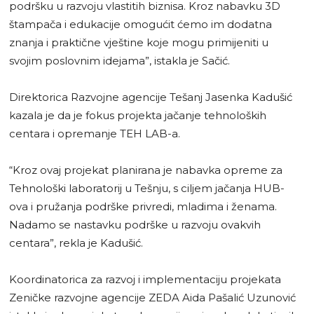
podršku u razvoju vlastitih biznisa. Kroz nabavku 3D
štampača i edukacije omogućit ćemo im dodatna
znanja i praktične vještine koje mogu primijeniti u
svojim poslovnim idejama”, istakla je Sačić.
Direktorica Razvojne agencije Tešanj Jasenka Kadušić
kazala je da je fokus projekta jačanje tehnoloških
centara i opremanje TEH LAB-a.
“Kroz ovaj projekat planirana je nabavka opreme za
Tehnološki laboratorij u Tešnju, s ciljem jačanja HUB-
ova i pružanja podrške privredi, mladima i ženama.
Nadamo se nastavku podrške u razvoju ovakvih
centara”, rekla je Kadušić.
Koordinatorica za razvoj i implementaciju projekata
Zeničke razvojne agencije ZEDA Aida Pašalić Uzunović