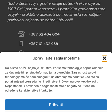
Radio Zenit svoj signal emituje putem frekvencije od
100.7 FM i putem interneta. U proteklim godinama smo
uspjeli i praktično dokazati da ima smisla razmišljati
pozitivno, osjećati se dobro i biti bolji.
+387 32 404 004
+387 61 432 938
INFO@ZENIT.BA
Upravljajte saglasnostima
HUSEINA KULENOVIĆA BR. 2 (RK
ZENIČANKA, 3. SPRAT), 72000 ZENICA
Da bismo pružili najbolje iskustvo, koristimo tehnologije poput kolačića
za čuvanje i/ili pristup informacijama o uređaju. Saglasnost sa ovim
tehnologijama će nam omogućiti da obrađujemo podatke kao što su
ponašanje pri pregledanju ili jedinstveni ID-ovi na ovoj veb lokaciji.
Nepristanak ili povlačenje saglasnosti može negativno uticati na
određene karakteristike i funkcije.
Prihvati