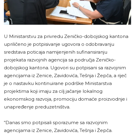
U Ministarstvu za privredu Zeničko-dobojskog kantona
upriličeno je potpisivanje ugovora o odobravanju
sredstava poticaja namijenjenih sufinansiranju
projekata razvojnih agencija sa područja Zeničko-
dobojskog kantona. Ugovori su potpisani sa razvojnim
agencijama iz Zenice, Zavidovića, Tešnja i Žepča, a riječ
je o nastavku kontinuirane podrške Ministarstva
projektima koji imaju za cilj jačanje lokalnog
ekonomskog razvoja, promociju domaće proizvodnje i
unapređenje preduzetništva.
“Danas smo potpisali sporazume sa razvojnim
agencijama iz Zenice, Zavidovića, Tešnja i Žepča.