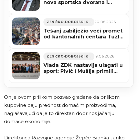
nova sportska dvorana i
zatvoreni teniski teren
20.06.2026
ZENIČKO-DOBOJSKI KANTON
Tešanj zabilježio veći promet
od kantonalnih centara Tuzle
i Zenice
19.06.2026
ZENIČKO-DOBOJSKI KANTON
Vlada ZDK nastavlja ulagati u
sport: Pivić i Mušija primili
šampione BiH iz Zenice
(FOTO)
On je ovom prilikom pozvao građane da prilikom
kupovine daju prednost domaćim proizvodima,
naglašavajući da je to direktan doprinos jačanju
domaće ekonomije.
Direktorica Razvojne agencije Žepče Branka Janko