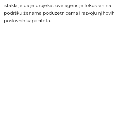
istakla je da je projekat ove agencije fokusiran na
podršku ženama poduzetnicama i razvoju njihovih
poslovnih kapaciteta.