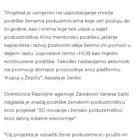
“Projekat je usmjeren na uspostavljanje mreže
podrške ženama poduzetnicama koje već posluju do
tri godine, kao i onima koje tek ulaze u svijet
poduzetništva. Kroz mentorsku podršku, jačanje
kapaciteta i razvoj poslovnih ideja želimo im pomoći u
daljem rastu. Uspostavit ćemo i HUB kao mjesto
kontinuirane podrške. Također nastavljamo aktivnosti
na promociji domaće proizvodnje kroz platformu
‘Kupuj u Žepču'”, kazala je Janko.
Direktorica Razvojne agencije Zavidovići Vanesa Sačić
naglasila je značaj podrške ženskom poduzetništvu
kroz projekat “3D inovacije i žensko poduzetništvo
kroz razvoj lokalne ekonomije”.
“Cilj projekta je osnažiti žene poduzetnice i pružiti im