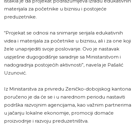
istakla je da projekat podrazumijeva izradu edukativnih
materijala za početnike u biznisu i postojeće
preduzetnike.
“Projekat se odnosi na snimanje serijala edukativnih
videa i materijala za početnike u biznisu, ali i za one koji
žele unaprijediti svoje poslovanje. Ovo je nastavak
uspješne dugogodišnje saradnje sa Ministarstvom i
nadogradnja postojećih aktivnosti”, navela je Pašalić
Uzunović.
Iz Ministarstva za privredu Zeničko-dobojskog kantona
poručeno je da će se i u narednom periodu nastaviti
podrška razvojnim agencijama, kao važnim partnerima
u jačanju lokalne ekonomije, promociji domaće
proizvodnje i razvoju preduzetništva.