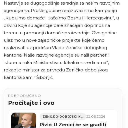
Nastavlja se dugogodišnja saradnja sa našim razvojnim
agencijama. Prošle godine realizovali smo kampanju
„Kupujmo domaće – jačajmo Bosnu i Hercegovinu“, u
okviru koje su agencije dale značajan doprinos na
terenu u promociji domaće proizvodnje. Ove godine
ulazimo u nove zajedničke projekte koje ćemo
realizovati uz podršku Vlade Zeničko-dobojskog
kantona. Naše razvojne agencije su naši partneri i
isturena ruka Ministarstva u lokalnim sredinama”,
rekao je ministar za privredu Zeničko-dobojskog
kantona Samir Šibonjić.
PREPORUČENO
Pročitajte i ovo
22.06.2026
ZENIČKO-DOBOJSKI KANTON
Pivić: U Zenici će se graditi