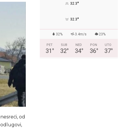
°
32.3
°
32.3
32%
3.4m/s
23%
PET
SUB
NED
PON
UTO
31
°
32
°
34
°
36
°
37
°
nesreći, od
Podlugovi,