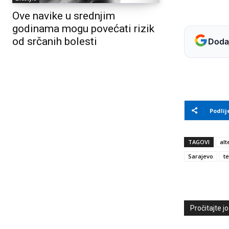
Ove navike u srednjim
godinama mogu povećati rizik
od srčanih bolesti
Dodaj
Podlij
TAGOVI
alt
Sarajevo
te
Pročitajte još