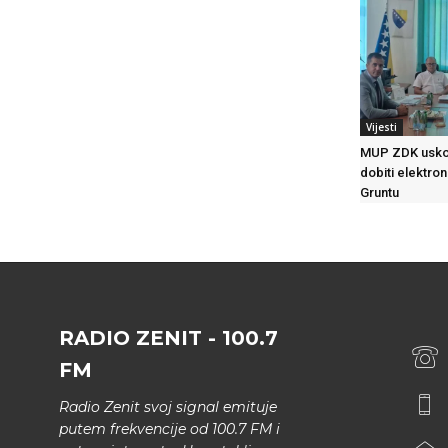
Vijesti
MUP ZDK usko
dobiti elektron
Gruntu
RADIO ZENIT - 100.7
FM
Radio Zenit svoj signal emituje
putem frekvencije od 100.7 FM i