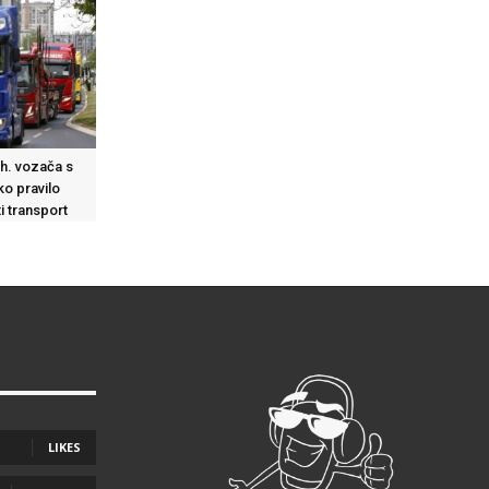
h. vozača s
o pravilo
i transport
LIKES