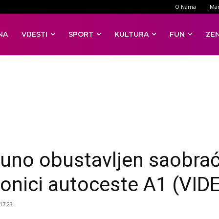
O Nama
Mar
NA
VIJESTI
SPORT
KULTURA
FUN
ZE
uno obustavljen saobrać
ionici autoceste A1 (VID
 17:23