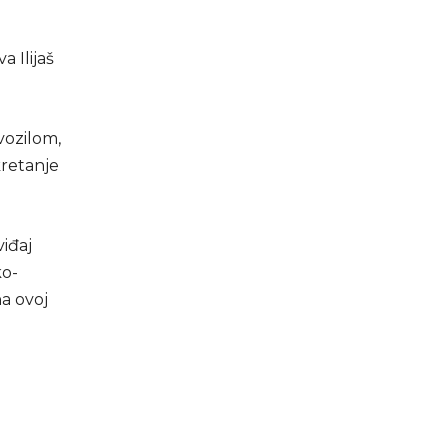
a Ilijaš
vozilom,
kretanje
viđaj
ko-
a ovoj