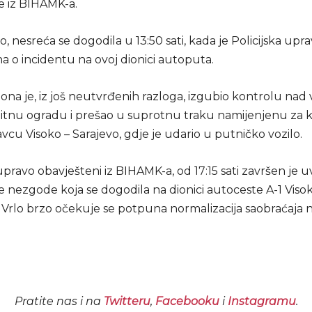
e iz BIHAMK-a.
 nesreća se dogodila u 13:50 sati, kada je Policijska uprav
a o incidentu na ovoj dionici autoputa.
na je, iz još neutvrđenih razloga, izgubio kontrolu nad 
titnu ogradu i prešao u suprotnu traku namijenjenu za 
avcu Visoko – Sarajevo, gdje je udario u putničko vozilo.
ravo obavješteni iz BIHAMK-a, od 17:15 sati završen je u
e nezgode koja se dogodila na dionici autoceste A-1 Viso
 Vrlo brzo očekuje se potpuna normalizacija saobraćaja n
Pratite nas i na
Twitteru
,
Facebooku
i
Instagramu
.