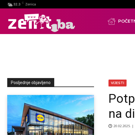
C
32.3
Zenica
POČET
Posljednje objavljeno
VIJESTI
Potp
na d
20.02.2025. |