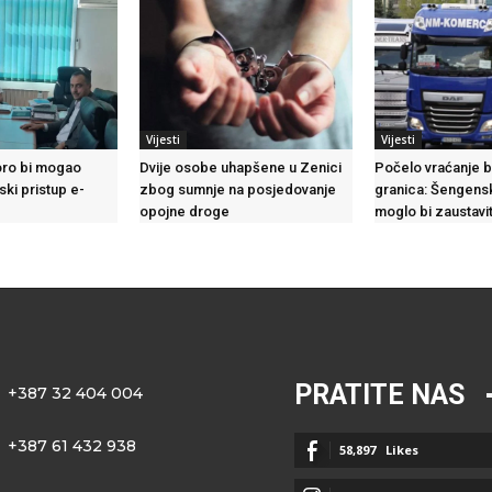
Vijesti
Vijesti
ro bi mogao
Dvije osobe uhapšene u Zenici
Počelo vraćanje b
ski pristup e-
zbog sumnje na posjedovanje
granica: Šengensk
opojne droge
moglo bi zaustavit
PRATITE NAS
+387 32 404 004
+387 61 432 938
58,897
Likes