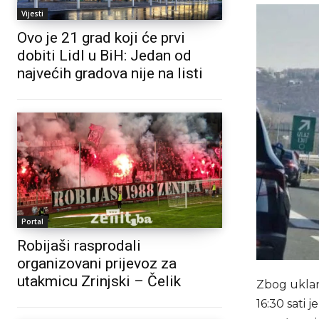
Vijesti
Ovo je 21 grad koji će prvi
dobiti Lidl u BiH: Jedan od
najvećih gradova nije na listi
Portal
Robijaši rasprodali
organizovani prijevoz za
utakmicu Zrinjski – Čelik
Zbog uklanj
16:30 sati 