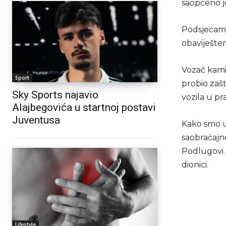
saopćeno j
Podsjećamo,
obaviješten
Vozač kamio
Sport
probio zaš
Sky Sports najavio
vozila u pr
Alajbegovića u startnoj postavi
Juventusa
Kako smo up
saobraćajn
Podlugovi.
dionici.
Lifestyle