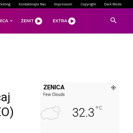
keting
Kontaktirajte Nas
Impressum
Copyright
Dark Mode
NICA
ZENIT
EXTRA
ZENICA
aj
Few Clouds
°
EO)
C
32.3