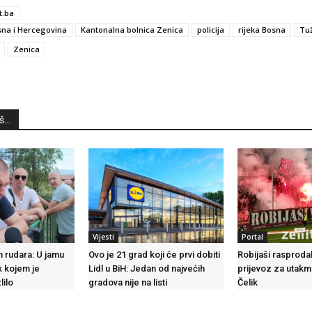
t.ba
na i Hercegovina
Kantonalna bolnica Zenica
policija
rijeka Bosna
Tuž
Zenica
...
Vijesti
Portal
 rudara: U jamu
Ovo je 21 grad koji će prvi dobiti
Robijaši rasproda
k kojem je
Lidl u BiH: Jedan od najvećih
prijevoz za utakmi
lilo
gradova nije na listi
Čelik