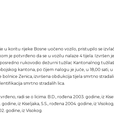
e u koritu rijeke Bosne uočeno vozilo, pristupilo se izvla
kom je potvrđeno da se u vozilu nalaze 4 tijela. Izvršen je
eposredno rukovodio dežurni tužilac Kantonalnog tužila
ojskog kantona, po čijem nalogu je juče, u 18,00 sati, u
bolnice Zenica, izvršena obdukcija tijela smrtno stradalih
dentifikacija smrtno stradalih lica.
vrđeno, radi se o licima: B.D., rođena 2003. godine, iz Kisel
godine, iz Kiseljaka, S.S., rođena 2004. godine, iz Visokog, 
. godine, iz Visokog.