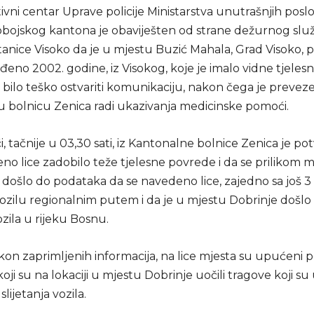
tivni centar Uprave policije Ministarstva unutrašnjih posl
bojskog kantona je obaviješten od strane dežurnog slu
stanice Visoko da je u mjestu Buzić Mahala, Grad Visoko,
rođeno 2002. godine, iz Visokog, koje je imalo vidne tjele
je bilo teško ostvariti komunikaciju, nakon čega je preve
 bolnicu Zenica radi ukazivanja medicinske pomoći.
 tačnije u 03,30 sati, iz Kantonalne bolnice Zenica je p
eno lice zadobilo teže tjelesne povrede i da se prilikom 
 došlo do podataka da se navedeno lice, zajedno sa još 3 l
vozilu regionalnim putem i da je u mjestu Dobrinje došlo
vozila u rijeku Bosnu.
 zaprimljenih informacija, na lice mjesta su upućeni pol
koji su na lokaciji u mjestu Dobrinje uočili tragove koji su 
lijetanja vozila.