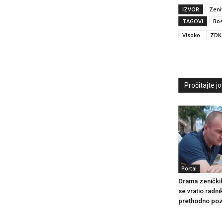
IZVOR
Zeni
TAGOVI
Bos
Visoko
ZDK
Pročitajte još
Portal
Drama zeničkih
se vratio radni
prethodno poz