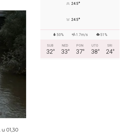
°
24.5
°
24.5
50%
1.7m/s
51%
SUB
NED
PON
UTO
SRI
32
°
33
°
37
°
38
°
24
°
 u 01,30