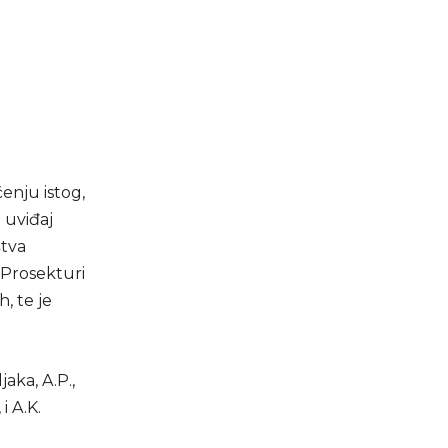
čenju istog,
 uviđaj
štva
 Prosekturi
, te je
jaka, A.P.,
i A.K.