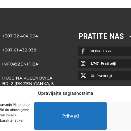
PRATITE NAS
+387 32 404 004
+387 61 432 938
58,897
Likes
2,747
Pratitelji
INFO@ZENIT.BA
93
Pratitelji
HUSEINA KULENOVIĆA
BR. 2 (RK ZENIČANKA, 3.
SPRAT), 72000 ZENICA
Upravljajte saglasnostima
vanje i/ili pristup
iti da obrađujemo
eb lokaciji.
Prihvati
arakteristike i