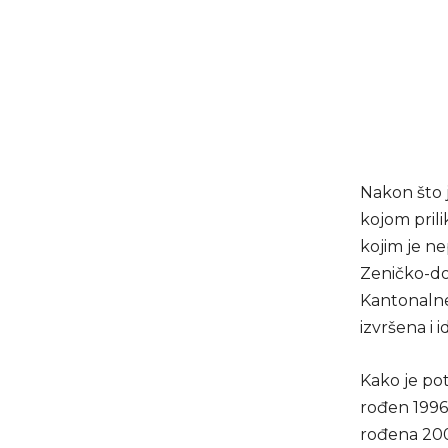
Nakon što j
kojom prili
kojim je n
Zeničko-dob
Kantonalne 
izvršena i i
Kako je pot
rođen 1996. 
rođena 2002