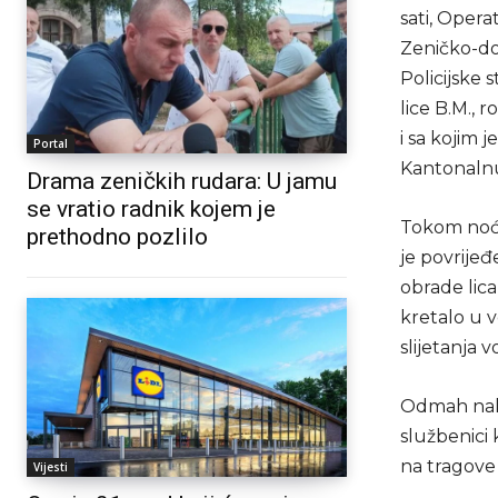
sati, Opera
Zeničko-do
Policijske 
lice B.M., 
i sa kojim 
Portal
Kantonalnu
Drama zeničkih rudara: U jamu
se vratio radnik kojem je
Tokom noći,
prethodno pozlilo
je povrijeđ
obrade lica
kretalo u 
slijetanja 
Odmah nakon
službenici 
na tragove s
Vijesti