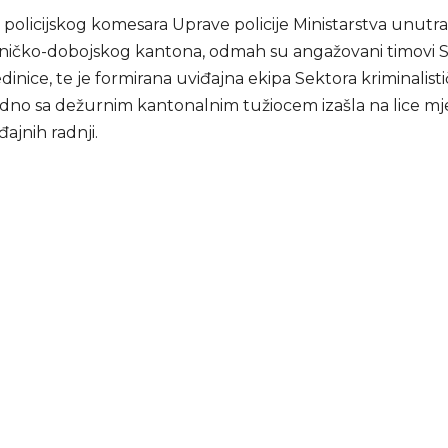
policijskog komesara Uprave policije Ministarstva unutra
ničko-dobojskog kantona, odmah su angažovani timovi S
jedinice, te je formirana uviđajna ekipa Sektora kriminalisti
edno sa dežurnim kantonalnim tužiocem izašla na lice mje
đajnih radnji.