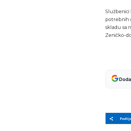
Službenici 
potrebnih 
skladu sa 
Zeničko-do
Dodaj
Podlij