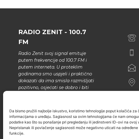
RADIO ZENIT - 100.7
FM
Radio Zenit svoj signal emituje
putem frekvencije od 100.7 FM i
putem interneta. U proteklim
godinama smo uspjeli i praktično
dokazati da ima smisla razmišljati
pozitivno, osjećati se dobro i biti
bolji.
U našem programu nema šunda,
Da bismo pružili najbolje iskustvo, koristimo tehnologije poput kolačića za ču
narodne muzike..
informacijama o uređaju. Saglasnost sa ovim tehnologijama će nam omoguć
podatke kao što su ponašanje pri pregledanju ili jedinstveni ID-ovi na ovoj v
Nepristanak ili povlačenje saglasnosti može negativno uticati na određene k
funkcije.