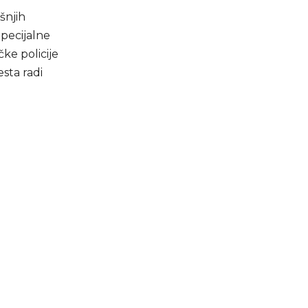
šnjih
pecijalne
čke policije
sta radi