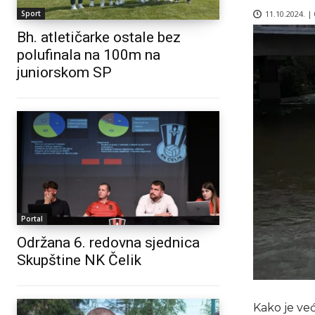
11.10.2024. |
Sport
Bh. atletičarke ostale bez
polufinala na 100m na
juniorskom SP
Portal
Održana 6. redovna sjednica
Skupštine NK Čelik
Kako je već