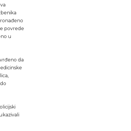
ova
žbenika
 pronađeno
sne povrede
zeno u
otvrđeno da
medicinske
ica,
 do
icijski
ukazivali