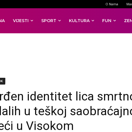
O Nama
Mar
NA
VIJESTI
SPORT
KULTURA
FUN
ZE
DK
rđen identitet lica smrtn
dalih u teškoj saobraćajn
eći u Visokom