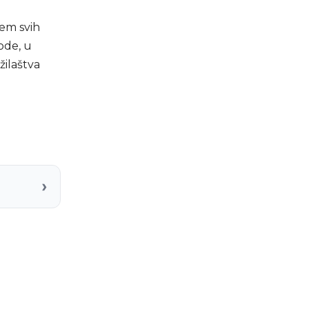
jem svih
ode, u
ilaštva
›