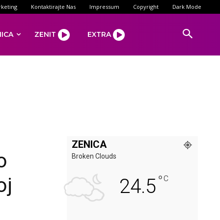
keting
Kontaktirajte Nas
Impressum
Copyright
Dark Mode
NICA
ZENIT
EXTRA
ZENICA
o
Broken Clouds
°
oj
C
24.5