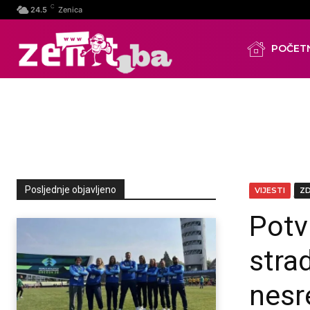
C
24.5
Zenica
POČET
Posljednje objavljeno
VIJESTI
Z
Potv
stra
nesr