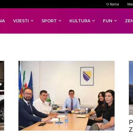
O Nama
Mar
NA
VIJESTI
SPORT
KULTURA
FUN
ZE
P
Z