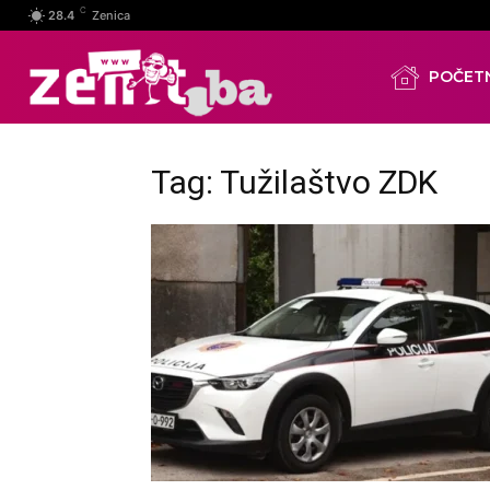
C
28.4
Zenica
POČET
Tag: Tužilaštvo ZDK