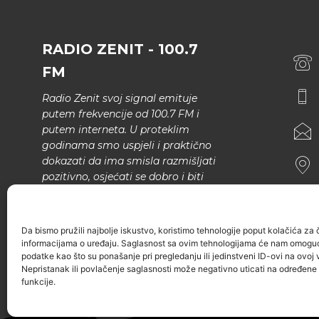
RADIO ZENIT - 100.7
FM
Radio Zenit svoj signal emituje
putem frekvencije od 100.7 FM i
putem interneta. U proteklim
godinama smo uspjeli i praktično
dokazati da ima smisla razmišljati
pozitivno, osjećati se dobro i biti
bolji.
U našem programu nema šunda,
Da bismo pružili najbolje iskustvo, koristimo tehnologije poput kolačića za ču
narodne muzike..
informacijama o uređaju. Saglasnost sa ovim tehnologijama će nam omoguć
podatke kao što su ponašanje pri pregledanju ili jedinstveni ID-ovi na ovoj v
Nepristanak ili povlačenje saglasnosti može negativno uticati na određene k
funkcije.