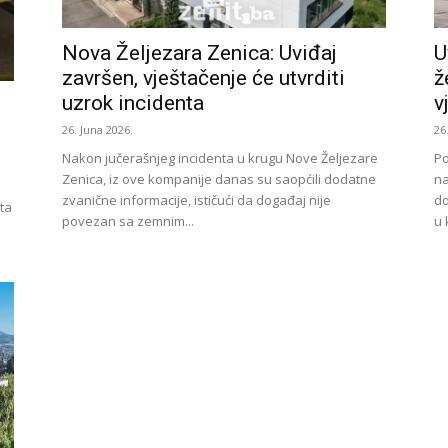
U
Nova Željezara Zenica: Uviđaj
ž
završen, vještačenje će utvrditi
v
uzrok incidenta
26
26. Juna 2026.
Po
Nakon jučerašnjeg incidenta u krugu Nove Željezare
na
Zenica, iz ove kompanije danas su saopćili dodatne
do
zvanične informacije, ističući da događaj nije
ta
u 
povezan sa zemnim...