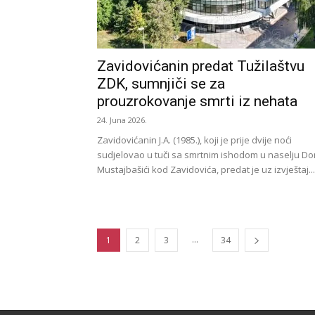
Zavidovićanin predat Tužilaštvu
ZDK, sumnjiči se za
prouzrokovanje smrti iz nehata
24. Juna 2026.
Zavidovićanin J.A. (1985.), koji je prije dvije noći
sudjelovao u tuči sa smrtnim ishodom u naselju Don
Mustajbašići kod Zavidovića, predat je uz izvještaj...
...
1
2
3
34