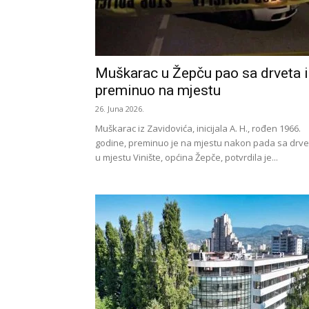
Muškarac u Žepču pao sa drveta i
preminuo na mjestu
26. Juna 2026.
Muškarac iz Zavidovića, inicijala A. H., rođen 1966.
godine, preminuo je na mjestu nakon pada sa drve
u mjestu Vinište, općina Žepče, potvrdila je...