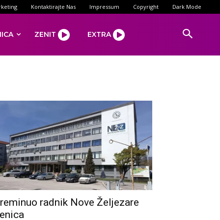
keting
Kontaktirajte Nas
Impressum
Copyright
Dark Mode
NICA
ZENIT
EXTRA
reminuo radnik Nove Željezare
enica