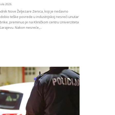
 Jula 2026.
dnik Nove Željezare Zenica, koji je nedavno
dobio teške povrede u industrijskoj nesreći unutar
brike, preminuo je na Kliničkom centru Univerziteta
Sarajevu. Nakon nesreće,...