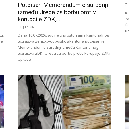
Potpisan Memorandum o saradnji
7.
,
između Ureda za borbu protiv
Ra
korupcije ZDK,...
za
fa
10. Jula 2026.
u 
tu,
Dana 10.07.2026.godine u prostorijama Kantonalnog
je
tužilaštva Zeničko-dobojskog kantona potpisan je
Memorandum o saradnji između Kantonalnog
tužilaštva ZDK, Ureda za borbu protiv korupcije ZDK i
Uprave...