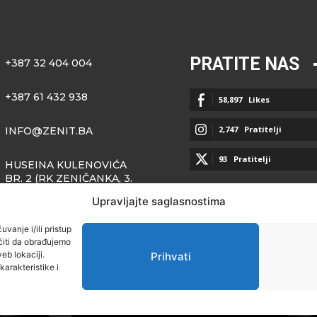
PRATITE NAS
+387 32 404 004
+387 61 432 938
58,897
Likes
2,747
Pratitelji
INFO@ZENIT.BA
93
Pratitelji
HUSEINA KULENOVIĆA
BR. 2 (RK ZENIČANKA, 3.
SPRAT), 72000 ZENICA
Upravljajte saglasnostima
vanje i/ili pristup
iti da obrađujemo
eb lokaciji.
Prihvati
arakteristike i