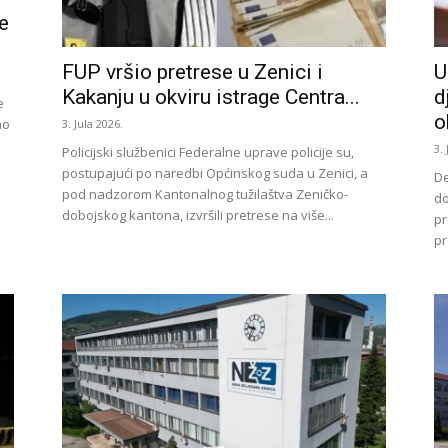
e
FUP vršio pretrese u Zenici i
U
Kakanju u okviru istrage Centra...
d
e
o
no
3. Jula 2026.
3.
Policijski službenici Federalne uprave policije su,
postupajući po naredbi Općinskog suda u Zenici, a
De
pod nadzorom Kantonalnog tužilaštva Zeničko-
do
dobojskog kantona, izvršili pretrese na više...
pr
pr