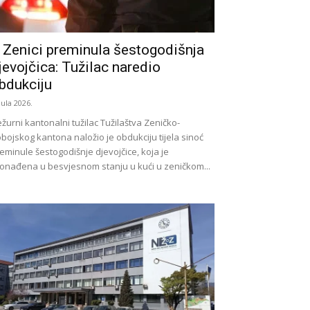
 Zenici preminula šestogodišnja
jevojčica: Tužilac naredio
bdukciju
 Jula 2026.
žurni kantonalni tužilac Tužilaštva Zeničko-
bojskog kantona naložio je obdukciju tijela sinoć
eminule šestogodišnje djevojčice, koja je
onađena u besvjesnom stanju u kući u zeničkom...