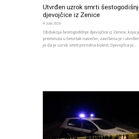
Utvrđen uzrok smrti šestogodišnj
djevojčice iz Zenice
4. Jula 2026.
Obdukcija šestogodišnje djevojčice iz Zenice, koja j
preminula u četvrtak navečer, završena je i utvrđe
je da je uzrok smrti prirodna bolest. Djevojčica je...