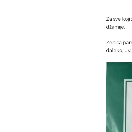
Za sve koji
džamije.
Zenica pamt
daleko, uvi