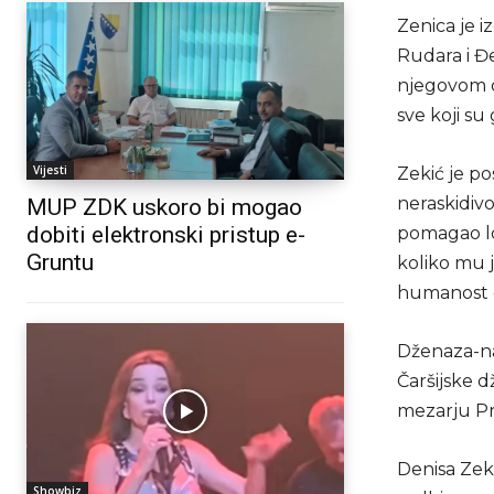
Zenica je 
Rudara i Đ
njegovom o
sve koji su
Vijesti
Zekić je pos
neraskidivo
MUP ZDK uskoro bi mogao
dobiti elektronski pristup e-
pomagao lo
Gruntu
koliko mu j
humanost o
Dženaza-na
Čaršijske d
mezarju Pr
Denisa Zeki
Showbiz