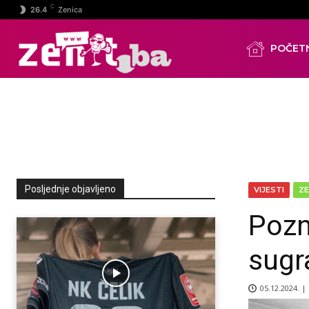
C
26.4
Zenica
POČET
Posljednje objavljeno
VIJESTI
ZE
Pozn
sugr
05.12.2024. |