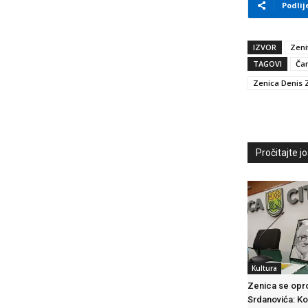
Podlij
IZVOR
Zeni
TAGOVI
Čar
Zenica Denis 
Pročitajte još
Kultura
Zenica se opro
Srdanovića: K