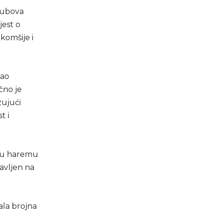
klubova
jest o
komšije i
tao
čno je
zujući
t i
, u haremu
avljen na
ala brojna