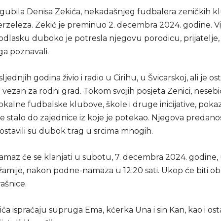
izgubila Denisa Zekića, nekadašnjeg fudbalera zeničkih 
erzeleza. Zekić je preminuo 2. decembra 2024. godine. Vi
dlasku duboko je potresla njegovu porodicu, prijatelje, 
 ga poznavali.
ljednjih godina živio i radio u Cirihu, u Švicarskoj, ali je os
 vezan za rodni grad. Tokom svojih posjeta Zenici, nesebi
kalne fudbalske klubove, škole i druge inicijative, poka
e stalo do zajednice iz koje je potekao. Njegova predanos
stavili su dubok trag u srcima mnogih.
maz će se klanjati u subotu, 7. decembra 2024. godine
žamije, nakon podne-namaza u 12:20 sati. Ukop će biti ob
ašnice.
ća ispraćaju supruga Ema, kćerka Una i sin Kan, kao i ost