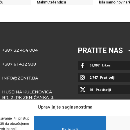
ću
Mahmutefendiću
bila samo novinar
PRATITE NAS
+387 32 404 004
+387 61 432 938
58,897
Likes
2,747
Pratitelji
INFO@ZENIT.BA
93
Pratitelji
HUSEINA KULENOVIĆA
BR. 2 (RK ZENIČANKA, 3.
SPRAT), 72000 ZENICA
Upravljajte saglasnostima
vanje i/ili pristup
iti da obrađujemo
eb lokaciji.
Prihvati