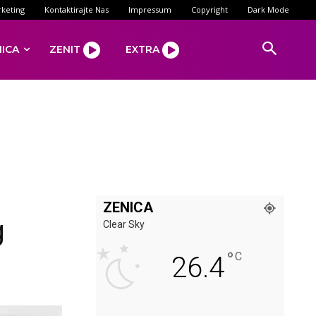
keting
Kontaktirajte Nas
Impressum
Copyright
Dark Mode
NICA
ZENIT
EXTRA
ZENICA
g
Clear Sky
°
C
26.4