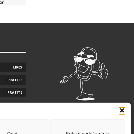
ka”
LIKES
PRATITE
PRATITE
Odbij
Prikaži podešavanja