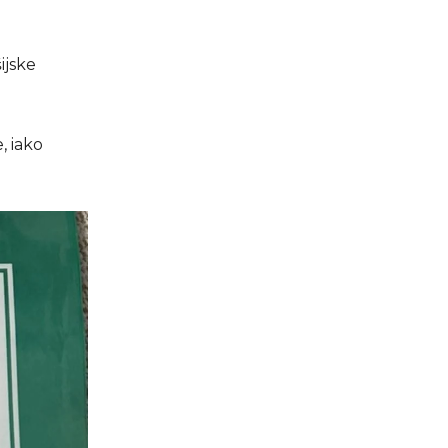
ijske
, iako