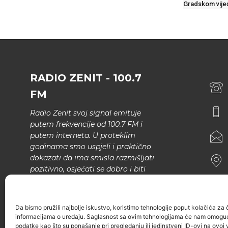
Gradskom vije
RADIO ZENIT - 100.7
FM
Radio Zenit svoj signal emituje
putem frekvencije od 100.7 FM i
putem interneta. U proteklim
godinama smo uspjeli i praktično
dokazati da ima smisla razmišljati
pozitivno, osjećati se dobro i biti
bolji.
U našem programu nema šunda,
Da bismo pružili najbolje iskustvo, koristimo tehnologije poput kolačića za ču
narodne muzike..
informacijama o uređaju. Saglasnost sa ovim tehnologijama će nam omoguć
podatke kao što su ponašanje pri pregledanju ili jedinstveni ID-ovi na ovoj v