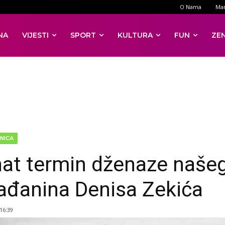
O Nama
Mar
NA
VIJESTI
SPORT
KULTURA
FUN
ZE
NICA
at termin dženaze naše
ađanina Denisa Zekića
 16:39