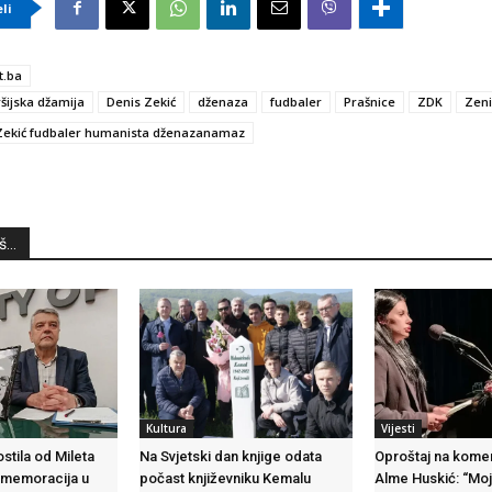
eli
t.ba
šijska džamija
Denis Zekić
dženaza
fudbaler
Prašnice
ZDK
Zen
Zekić fudbaler humanista dženazanamaz
...
Kultura
Vijesti
stila od Mileta
Na Svjetski dan knjige odata
Oproštaj na kome
omemoracija u
počast književniku Kemalu
Alme Huskić: “Moj