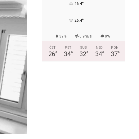
°
26.4
°
26.4
39%
0.9m/s
0%
ČET
PET
SUB
NED
PON
26
°
34
°
32
°
34
°
37
°