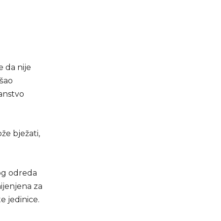
e da nije
ušao
janstvo
že bježati,
nog odreda
mijenjena za
 jedinice.