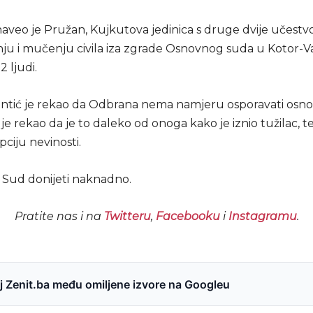
naveo je Pružan, Kujkutova jedinica s druge dvije učestv
nju i mučenju civila iza zgrade Osnovnog suda u Kotor-Va
2 ljudi.
antić je rekao da Odbrana nema namjeru osporavati osn
 je rekao da je to daleko od onoga kako je iznio tužilac, 
ciju nevinosti.
Sud donijeti naknadno.
Pratite nas i na
Twitteru
,
Facebooku
i
Instagramu
.
 Zenit.ba među omiljene izvore na Googleu