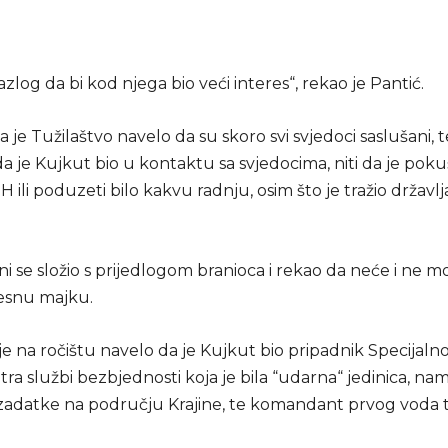
azlog da bi kod njega bio veći interes“, rekao je Pantić.
da je Tužilaštvo navelo da su skoro svi svjedoci saslušani, t
a je Kujkut bio u kontaktu sa svjedocima, niti da je pok
iH ili poduzeti bilo kakvu radnju, osim što je tražio državl
 se složio s prijedlogom branioca i rekao da neće i ne mo
lesnu majku.
je na ročištu navelo da je Kujkut bio pripadnik Specijal
ntra službi bezbjednosti koja je bila “udarna“ jedinica, na
 zadatke na području Krajine, te komandant prvog voda te