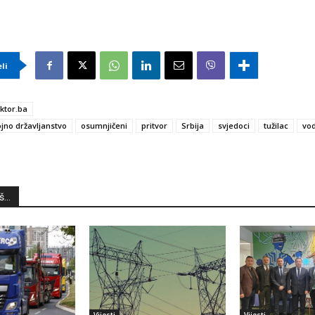
eli
ktor.ba
jno državljanstvo
osumnjičeni
pritvor
Srbija
svjedoci
tužilac
vo
...