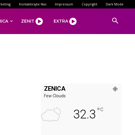
keting
Kontaktirajte Nas
Impressum
Copyright
Dark Mode
NICA
ZENIT
EXTRA
ZENICA
Few Clouds
°
C
32.3