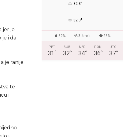
°
32.3
°
32.3
jer je
32%
3.4m/s
23%
 je i da
PET
SUB
NED
PON
UTO
31
°
32
°
34
°
36
°
37
°
a je ranije
štva te
icu i
 nijedno
ilo u