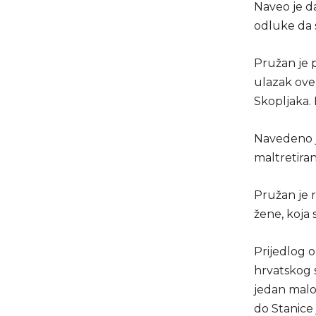
Naveo je da
odluke da s
Pružan je p
ulazak ove 
Skopljaka.
Navedeno j
maltretira
Pružan je r
žene, koja 
Prijedlog o
hrvatskog s
jedan malo
do Stanice 