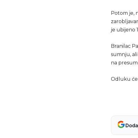
Potom je, 
zarobljava
je ubijeno 1
Branilac P
sumnju, ali
na presump
Odluku će 
Dodaj