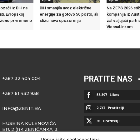
Vijesti
Vijesti
vozači iz BiH ne
BiH smanjila uvoz električne
Na ZEPS 2026 stiž
ti, Evropskoj
energije za gotovo 50 posto, ali
kompanija iz Austr
loženo privremeno
stižu nova upozorenja
zahvaljujući partn
ViennaLinkom
PRATITE NAS
+387 32 404 004
+387 61 432 938
58,897
Likes
2,747
Pratitelji
INFO@ZENIT.BA
93
Pratitelji
HUSEINA KULENOVIĆA
BR. 2 (RK ZENIČANKA, 3.
SPRAT), 72000 ZENICA
Upravljajte saglasnostima