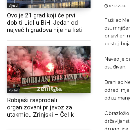
07.12.2024. |
Vijesti
Ovo je 21 grad koji će prvi
Tužilac Me
dobiti Lidl u BiH: Jedan od
osumnjičeno
najvećih gradova nije na listi
prijavljen 
postoji boj
Naveo je da
osuđivan.
Branilac Ne
odredi mjer
Portal
oduzimanje
Robijaši rasprodali
organizovani prijevoz za
Obrazložio 
utakmicu Zrinjski – Čelik
državljanst
drugo lice 