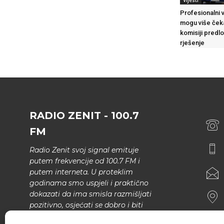
Vijesti
Profesionalni 
mogu više čeka
komisiji pred
rješenje
RADIO ZENIT - 100.7
FM
Radio Zenit svoj signal emituje
putem frekvencije od 100.7 FM i
putem interneta. U proteklim
godinama smo uspjeli i praktično
dokazati da ima smisla razmišljati
pozitivno, osjećati se dobro i biti
bolji.