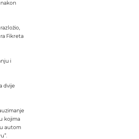
, nakon
razložio,
ra Fikreta
nju i
.
a dvije
 zauzimanje
đu kojima
pcu autom
u”.