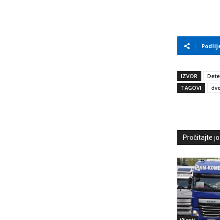
Podlij
IZVOR
Dete
TAGOVI
dvo
Pročitajte još