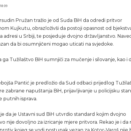
 18:09
rsudin Pružan tražio je od Suda BiH da odredi pritvor
m Kujkutu, obrazloživši da postoji opasnost od bjekstva 
na adresi u Srbiji, te posjeduje dvojno državljanstvo. Naveo
azan da bi osumnjičeni mogao uticati na svjedoke.
 ga Tužilaštvo BiH sumnjiči za mučenje i silovanje, kao i d
bojša Pantić je predložio da Sud odbaci prijedlog Tužila
e zabrane napuštanja BiH, prijavljivanje u policijsku stan
 putnih isprava.
je da je Ustavni sud BiH utvrdio standard kojim dvojno
vo nije dovoljno za izricanje mjere pritvora. Rekao je i da
protiv kojeg se vodi postupak vezan za Kotor-Varoš nije b