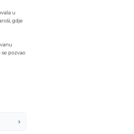
ovala u
roši, gdje
ovanu
te se pozvao
›