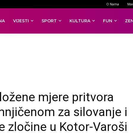
O Nama
Mar
NA
VIJESTI
SPORT
KULTURA
FUN
ZE
ložene mjere pritvora
njičenom za silovanje i
e zločine u Kotor-Varoši