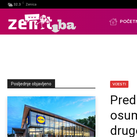
C
32.3
Zenica
POČET
Posljednje objavljeno
VIJESTI
Pred
osum
drug