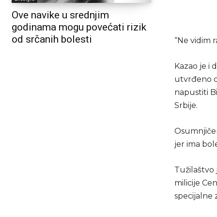
Ove navike u srednjim
godinama mogu povećati rizik
od srčanih bolesti
“Ne vidim r
Kazao je i 
utvrđeno d
napustiti B
Srbije.
Osumnjičeni
jer ima bo
Tužilaštvo 
milicije Ce
specijalne