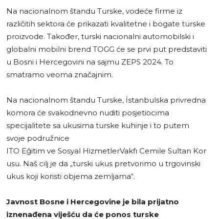
Na nacionalnom štandu Turske, vodeće firme iz
različitih sektora će prikazati kvalitetne i bogate turske
proizvode. Također, turski nacionalni automobilski i
globalni mobilni brend TOGG će se prvi put predstaviti
u Bosni i Hercegovini na sajmu ZEPS 2024. To
smatramo veoma značajnim.
Na nacionalnom štandu Turske, İstanbulska privredna
komora će svakodnevno nuditi posjetiocima
specijalitete sa ukusima turske kuhinje i to putem
svoje podružnice
ITO Eğitim ve Sosyal HizmetlerVakfı Cemile Sultan Kor
usu. Naš cilj je da „turski ukus pretvorimo u trgovinski
ukus koji koristi objema zemljama“.
Javnost Bosne i Hercegovine je bila prijatno
iznenađena viješću da će ponos turske