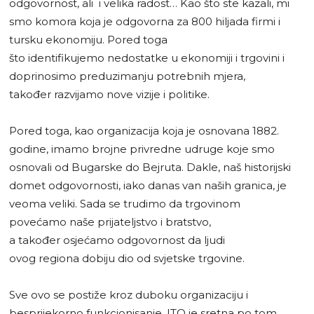
odgovornost, ali i velika radost… Kao što ste kazali, mi
smo komora koja je odgovorna za 800 hiljada firmi i
tursku ekonomiju. Pored toga
što identifikujemo nedostatke u ekonomiji i trgovini i
doprinosimo preduzimanju potrebnih mjera,
također razvijamo nove vizije i politike.
Pored toga, kao organizacija koja je osnovana 1882.
godine, imamo brojne privredne udruge koje smo
osnovali od Bugarske do Bejruta. Dakle, naš historijski
domet odgovornosti, iako danas van naših granica, je
veoma veliki. Sada se trudimo da trgovinom
povećamo naše prijateljstvo i bratstvo,
a također osjećamo odgovornost da ljudi
ovog regiona dobiju dio od svjetske trgovine.
Sve ovo se postiže kroz duboku organizaciju i
besprijekorno funkcionisanje. ITO je sretna po tom