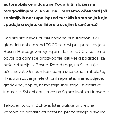
automobilske industrije Togg biti izložen na
ovogodišnjem ZEPS-u. Da li možemo očekivati još
zanimljivih nastupa ispred turskih kompanija koje
spadaju u svjetske lidere u svojim branšama?
Kao što ste naveli, turski nacionalni automobilski i
globalni mobil brend TOGG se prvi put predstavlja u
Bosni i Hercegovini. Vjerujem da će TOGG, ako se ne
odvoji od domaće proizvodnje, biti veliki podsticaj za
naše prijatelje iz Bosne. Pored toga, na Sajmu će
učestvovati 35 naših kompanija iz sektora ambalaže,
IT-a, obrazovanja, električnih aparata, hrane, odjeće,
građevine, papira, nameštaja, industrije i svemirske
industrije. Svi oni donijet će na Sajam kvalitet i inovacije.
Također, tokom ZEPS-a, İstanbulska privredna
komora će predstaviti detaljne prezentacije o svojim