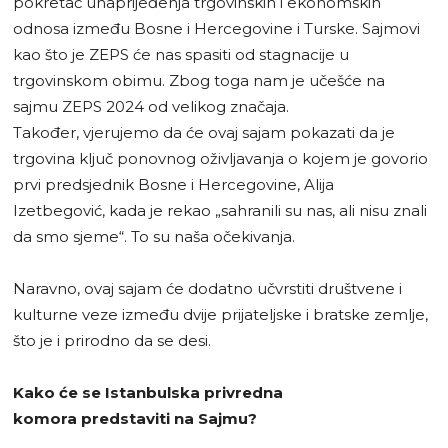
pokretač unaprijeđenja trgovinskih i ekonomskih
odnosa između Bosne i Hercegovine i Turske. Sajmovi
kao što je ZEPS će nas spasiti od stagnacije u
trgovinskom obimu. Zbog toga nam je učešće na
sajmu ZEPS 2024 od velikog značaja.
Također, vjerujemo da će ovaj sajam pokazati da je
trgovina ključ ponovnog oživljavanja o kojem je govorio
prvi predsjednik Bosne i Hercegovine, Alija
Izetbegović, kada je rekao „sahranili su nas, ali nisu znali
da smo sjeme“. To su naša očekivanja.
Naravno, ovaj sajam će dodatno učvrstiti društvene i
kulturne veze između dvije prijateljske i bratske zemlje,
što je i prirodno da se desi.
Kako će se Istanbulska privredna
komora predstaviti na Sajmu?