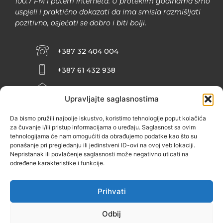
100.7 FM i putem interneta. U proteklim godinama smo
uspjeli i praktično dokazati da ima smisla razmišljati
pozitivno, osjećati se dobro i biti bolji.
+387 32 404 004
+387 61 432 938
INFO@ZENIT.BA
Upravljajte saglasnostima
HUSEINA KULENOVIĆA BR. 2 (RK
ZENIČANKA, 3. SPRAT), 72000 ZENICA
Da bismo pružili najbolje iskustvo, koristimo tehnologije poput kolačića
za čuvanje i/ili pristup informacijama o uređaju. Saglasnost sa ovim
tehnologijama će nam omogućiti da obrađujemo podatke kao što su
ponašanje pri pregledanju ili jedinstveni ID-ovi na ovoj veb lokaciji.
Nepristanak ili povlačenje saglasnosti može negativno uticati na
određene karakteristike i funkcije.
Prihvati
Odbij