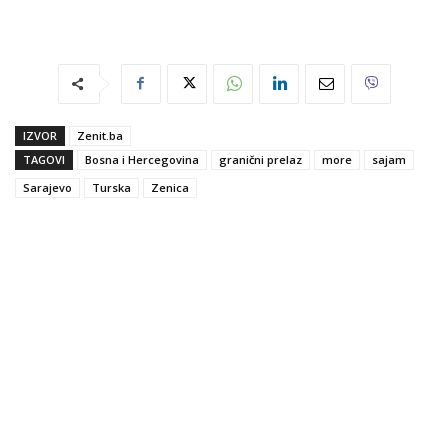
IZVOR
Zenit.ba
TAGOVI
Bosna i Hercegovina
granični prelaz
more
sajam
Sarajevo
Turska
Zenica