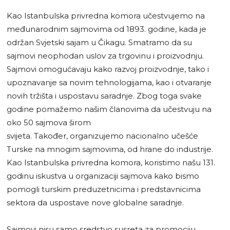
Kao Istanbulska privredna komora učestvujemo na
međunarodnim sajmovima od 1893. godine, kada je
održan Svjetski sajam u Čikagu. Smatramo da su
sajmovi neophodan uslov za trgovinu i proizvodnju.
Sajmovi omogućavaju kako razvoj proizvodnje, tako i
upoznavanje sa novim tehnologijama, kao i otvaranje
novih tržišta i uspostavu saradnje. Zbog toga svake
godine pomažemo našim članovima da učestvuju na
oko 50 sajmova širom
svijeta. Također, organizujemo nacionalno učešće
Turske na mnogim sajmovima, od hrane do industrije.
Kao Istanbulska privredna komora, koristimo našu 131.
godinu iskustva u organizaciji sajmova kako bismo
pomogli turskim preduzetnicima i predstavnicima
sektora da uspostave nove globalne saradnje.
Sajmovi nisu samo sredstvo susreta za promociju