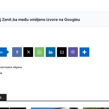
 Zenit.ba među omiljene izvore na Googleu
eli
zorisana objava
da
...