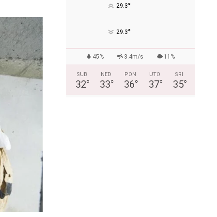
°
29.3
°
29.3
45%
3.4m/s
11%
SUB
NED
PON
UTO
SRI
32
°
33
°
36
°
37
°
35
°