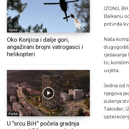
IZONIL BH d
Balkanu od 
potvrda kva
Vijesti
Oko Konjica i dalje gori,
Naša kompa
angažirani brojni vatrogasci i
dugogodišnj
helikopteri
rješavanje 
to, koristi
uvjeta.
Jedna od n
njegova jed
sušenja stv
Također, I
Portal
opterećenja
U “srcu BiH” počela gradnja