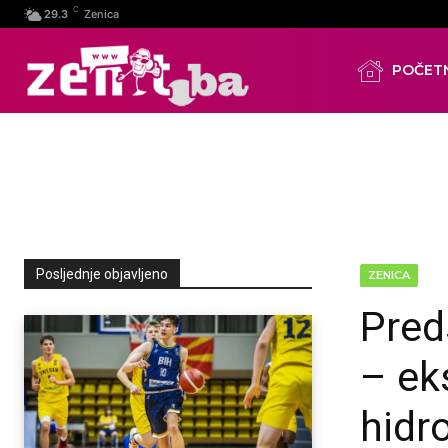
C
29.3
Zenica
POČET
Posljednje objavljeno
ZENICA
Pred
– ek
hidro