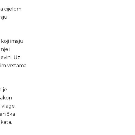
na cijelom
iju i
koji imaju
nje i
evini. Uz
svim vrstama
 je
 nakon
i vlage.
hanička
ekata.