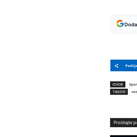
Dodaj
Podlij
IZVOR
Spon
TAGOVI
vo
Pročitajte još