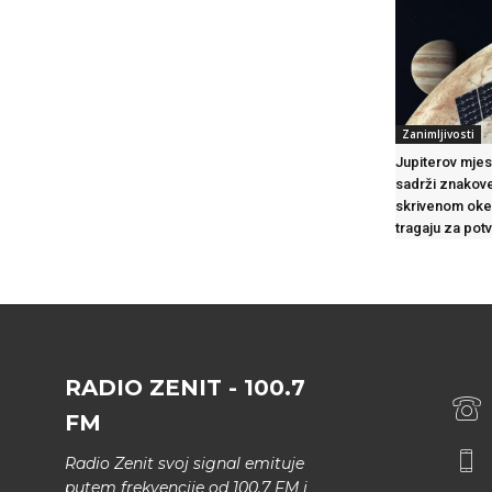
Zanimljivosti
Jupiterov mje
sadrži znakove
skrivenom oke
tragaju za po
RADIO ZENIT - 100.7
FM
Radio Zenit svoj signal emituje
putem frekvencije od 100.7 FM i