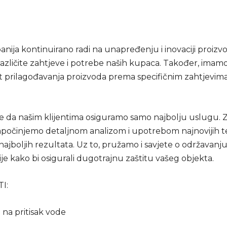
nija kontinuirano radi na unapređenju i inovaciji proizv
 različite zahtjeve i potrebe naših kupaca. Također, imamo
prilagođavanja proizvoda prema specifičnim zahtjevima
je da našim klijentima osiguramo samo najbolju uslugu. Z
apočinjemo detaljnom analizom i upotrebom najnovijih t
najboljih rezultata. Uz to, pružamo i savjete o održavanj
ije kako bi osigurali dugotrajnu zaštitu vašeg objekta.
I:
na pritisak vode