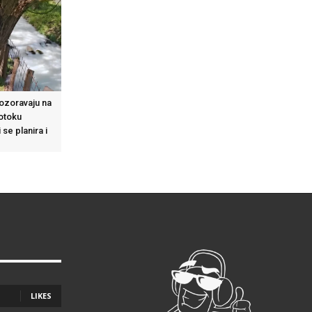
ozoravaju na
otoku
 se planira i
LIKES