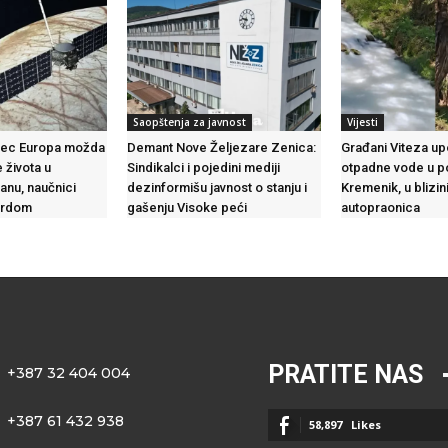
Saopštenja za javnost
Vijesti
sec Europa možda
Demant Nove Željezare Zenica:
Građani Viteza up
 života u
Sindikalci i pojedini mediji
otpadne vode u p
anu, naučnici
dezinformišu javnost o stanju i
Kremenik, u blizini
tvrdom
gašenju Visoke peći
autopraonica
PRATITE NAS
+387 32 404 004
+387 61 432 938
58,897
Likes