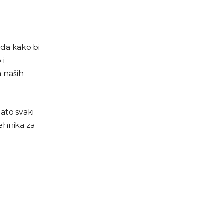
oda kako bi
 i
 naših
ato svaki
ehnika za
u