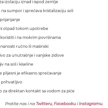
za izolaciju iznad i ispod zemlje
na sumpor i sprečava kristalizaciju soli
prijanjanje
ni otpad tokom upotrebe
koristiti i na mokrim površinama
nanositi ručno ili mašinski
ivo za unutrašnje i vanjske zidove
iv na soli i kiseline
e plijesni je efikasno sprečavanje
 prihvatljivo
 za direktan kontakt sa vodom za piće
Pratite nas i na
Twitteru
,
Facebooku
i
Instagramu
.