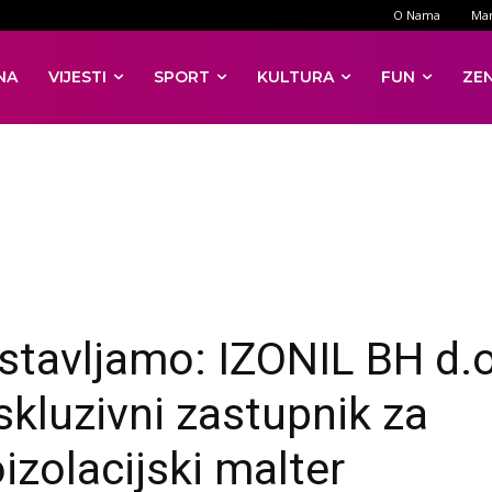
O Nama
Mar
NA
VIJESTI
SPORT
KULTURA
FUN
ZE
stavljamo: IZONIL BH d.o
skluzivni zastupnik za
izolacijski malter