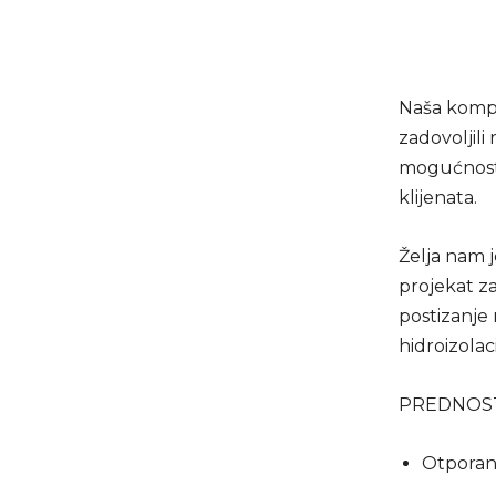
Naša kompa
zadovoljili
mogućnost 
klijenata.
Želja nam 
projekat z
postizanje 
hidroizolac
PREDNOST
Otporan 