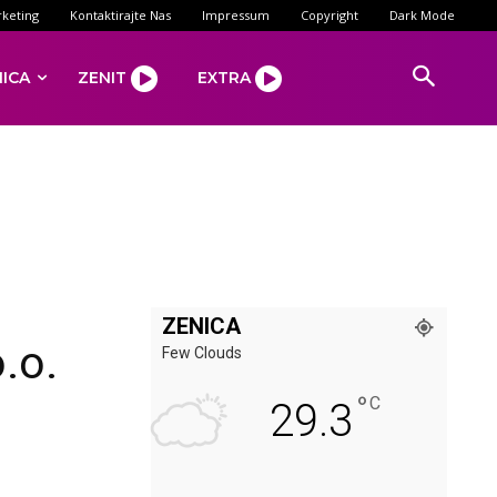
keting
Kontaktirajte Nas
Impressum
Copyright
Dark Mode
NICA
ZENIT
EXTRA
ZENICA
.o.
Few Clouds
°
C
29.3