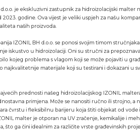
.o.o. je ekskluzivni zastupnik za hidroizolacijski malter 
2023. godine. Ova vijest je veliki uspjeh za našu kompan
liteta naših proizvoda.
nija IZONIL BH d.o.o. se ponosi svojim timom stručnjaka 
e iskustvo u hidroizolaciji. Oni su stručni za prepoznava
bilo kojeg problema s vlagom koji se može pojaviti u građ
mo najkvalitetnije materijale koji su testirani i dokazani u 
ajvećih prednosti našeg hidroizolacijskog IZONIL maltera
nostavna primjena. Može se nanositi ručno ili strojno, a
ara čvrstu i fleksibilnu barijeru koja štiti objekat od vode 
ZONIL malter je otporan na UV zračenje, kemikalije i me
, što ga čini idealnim za različite vrste građevinskih proj