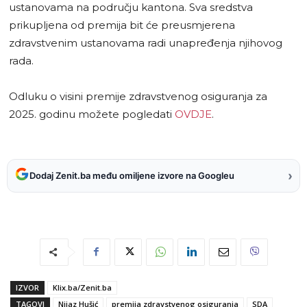
ustanovama na području kantona. Sva sredstva
prikupljena od premija bit će preusmjerena
zdravstvenim ustanovama radi unapređenja njihovog
rada.
Odluku o visini premije zdravstvenog osiguranja za
2025. godinu možete pogledati
OVDJE
.
›
Dodaj Zenit.ba među omiljene izvore na Googleu
IZVOR
Klix.ba/Zenit.ba
TAGOVI
Nijaz Hušić
premija zdravstvenog osiguranja
SDA