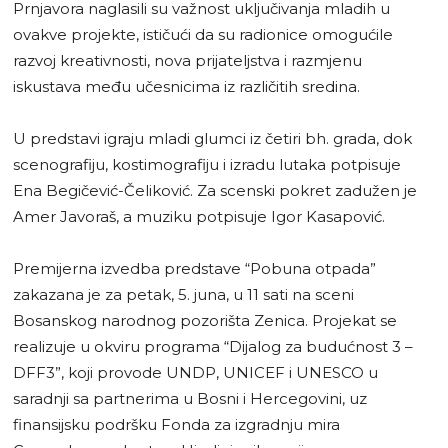
Prnjavora naglasili su važnost uključivanja mladih u
ovakve projekte, ističući da su radionice omogućile
razvoj kreativnosti, nova prijateljstva i razmjenu
iskustava među učesnicima iz različitih sredina.
U predstavi igraju mladi glumci iz četiri bh. grada, dok
scenografiju, kostimografiju i izradu lutaka potpisuje
Ena Begičević-Čeliković. Za scenski pokret zadužen je
Amer Javoraš, a muziku potpisuje Igor Kasapović.
Premijerna izvedba predstave “Pobuna otpada”
zakazana je za petak, 5. juna, u 11 sati na sceni
Bosanskog narodnog pozorišta Zenica. Projekat se
realizuje u okviru programa “Dijalog za budućnost 3 –
DFF3”, koji provode UNDP, UNICEF i UNESCO u
saradnji sa partnerima u Bosni i Hercegovini, uz
finansijsku podršku Fonda za izgradnju mira