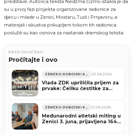
predstave. Autorica teksta Nedžma Čizmo istakla je da
su u prvoj fazi projekta organizovane radionice za
djecu i mlade u Zenici, Mostaru, Tuzli i Prnjavoru, a
materijali i iskustva prikupljeni tokom tih radionica
poslužili su kao osnova za nastanak dramskog teksta.
PREPORUČENO
Pročitajte i ovo
03.06.2026
ZENIČKO-DOBOJSKI KANTON
Vlada ZDK upriličila prijem za
prvake: Čeliku čestitke za
povratak u Premijer ligu BiH
(VIDEO+FOTO)
01.06.2026
ZENIČKO-DOBOJSKI KANTON
Međunarodni atletski miting u
Zenici 3. juna, prijavljena 164
takmičara iz 10 zemalja