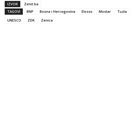
IZVOR
Zenit.ba
TAGOVI
BNP
Bosna i Hercegovina
Elosso
Mostar
Tuzla
UNESCO
ZDK
Zenica