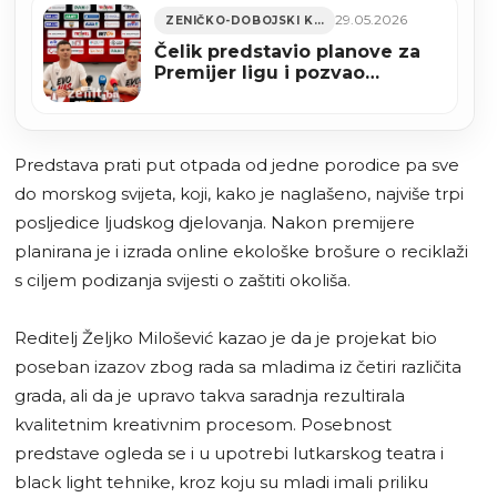
29.05.2026
ZENIČKO-DOBOJSKI KANTON
Čelik predstavio planove za
Premijer ligu i pozvao
navijače na proslavu (VIDEO)
Predstava prati put otpada od jedne porodice pa sve
do morskog svijeta, koji, kako je naglašeno, najviše trpi
posljedice ljudskog djelovanja. Nakon premijere
planirana je i izrada online ekološke brošure o reciklaži
s ciljem podizanja svijesti o zaštiti okoliša.
Reditelj Željko Milošević kazao je da je projekat bio
poseban izazov zbog rada sa mladima iz četiri različita
grada, ali da je upravo takva saradnja rezultirala
kvalitetnim kreativnim procesom. Posebnost
predstave ogleda se i u upotrebi lutkarskog teatra i
black light tehnike, kroz koju su mladi imali priliku