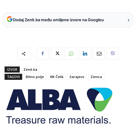
›
Dodaj Zenit.ba među omiljene izvore na Googleu
IZVOR
Zenit.ba
TAGOVI
Bilino polje
NK Čelik
Sarajevo
Zenica