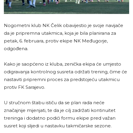
Nogometni klub NK Čelik obavijestio je svoje navijače
da je pripremna utakmica, koja je bila planirana za
petak, 6. februara, protiv ekipe NK Međugorje,
odgođena.
Kako je saopćeno iz kluba, zenička ekipa će umjesto
odigravanja kontrolnog susreta održati trening, čime će
nastaviti pripremni proces za predstojeću utakmicu
protiv FK Sarajevo.
U stručnom štabu ističu da se plan rada neće
značajnije mijenjati, te da je cilj zadržati kontinuitet
treninga i dodatno podići formu ekipe pred važan
susret koji slijedi u nastavku takmičarske sezone.