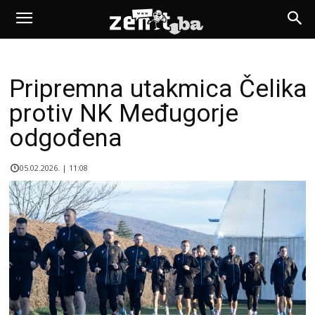
Pripremna utakmica Čelika
protiv NK Međugorje
odgođena
05.02.2026. | 11:08