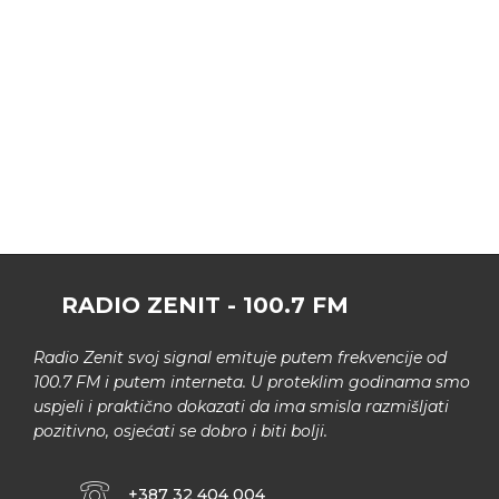
RADIO ZENIT - 100.7 FM
Radio Zenit svoj signal emituje putem frekvencije od
100.7 FM i putem interneta. U proteklim godinama smo
uspjeli i praktično dokazati da ima smisla razmišljati
pozitivno, osjećati se dobro i biti bolji.
+387 32 404 004