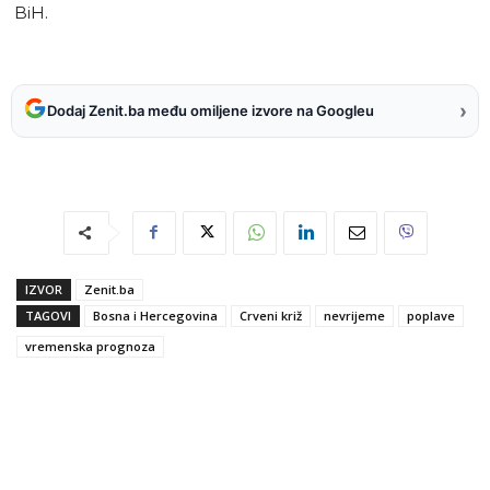
BiH.
›
Dodaj Zenit.ba među omiljene izvore na Googleu
IZVOR
Zenit.ba
TAGOVI
Bosna i Hercegovina
Crveni križ
nevrijeme
poplave
vremenska prognoza