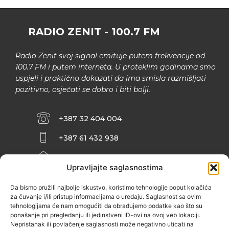
RADIO ZENIT - 100.7 FM
Radio Zenit svoj signal emituje putem frekvencije od
100.7 FM i putem interneta. U proteklim godinama smo
uspjeli i praktično dokazati da ima smisla razmišljati
pozitivno, osjećati se dobro i biti bolji.
+387 32 404 004
+387 61 432 938
INFO@ZENIT.BA
Upravljajte saglasnostima
HUSEINA KULENOVIĆA BR. 2 (RK
ZENIČANKA, 3. SPRAT), 72000 ZENICA
Da bismo pružili najbolje iskustvo, koristimo tehnologije poput kolačića
za čuvanje i/ili pristup informacijama o uređaju. Saglasnost sa ovim
tehnologijama će nam omogućiti da obrađujemo podatke kao što su
ponašanje pri pregledanju ili jedinstveni ID-ovi na ovoj veb lokaciji.
Nepristanak ili povlačenje saglasnosti može negativno uticati na