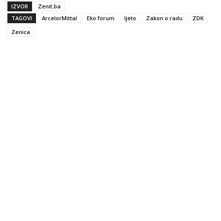
IZVOR
Zenit.ba
TAGOVI
ArcelorMittal
Eko forum
ljeto
Zakon o radu
ZDK
Zenica