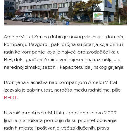
ArcelorMittal Zenica dobio je novog vlasnika – domaću
kompaniju Pavgord. Ipak, brojna su pitanja koja brinu i
radnike kompanije koja je najveći proizvođač čelika u
BiH, dok i građani Zenice već mjesecima razmišljaju o
narednoj zimskoj sezoni i kapacitetu daljinskog grijanja.
Promjena vlasništva nad kompanijom ArcelorMittal
izazvala je zabrinutost, naročito među radnicima, piše
BHRT
.
U zeničkom ArcelorMIttalu zaposleno je oko 2.000
ljudi, a iz Sindikata poručuju da su prioritet očuvanje
radnih mjesta i poštivanje, već zaključenih, prava