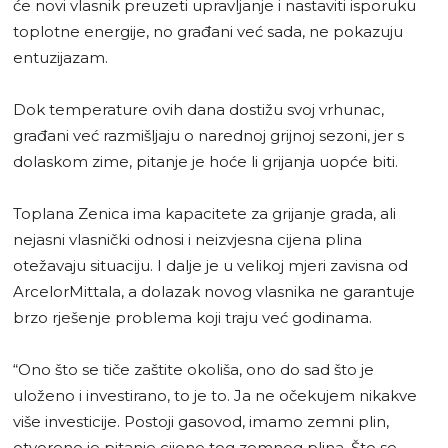
će novi vlasnik preuzeti upravljanje i nastaviti isporuku
toplotne energije, no građani već sada, ne pokazuju
entuzijazam.
Dok temperature ovih dana dostižu svoj vrhunac,
građani već razmišljaju o narednoj grijnoj sezoni, jer s
dolaskom zime, pitanje je hoće li grijanja uopće biti.
Toplana Zenica ima kapacitete za grijanje grada, ali
nejasni vlasnički odnosi i neizvjesna cijena plina
otežavaju situaciju. I dalje je u velikoj mjeri zavisna od
ArcelorMittala, a dolazak novog vlasnika ne garantuje
brzo rješenje problema koji traju već godinama.
“Ono što se tiče zaštite okoliša, ono do sad što je
uloženo i investirano, to je to. Ja ne očekujem nikakve
više investicije. Postoji gasovod, imamo zemni plin,
otvoreno je pitanje cijene tog zemnog plina. Što se