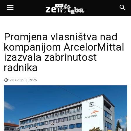
Promjena vlasništva nad
kompanijom ArcelorMittal
izazvala zabrinutost
radnika
12.07.2025. | 09:26