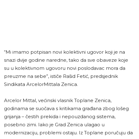
“Mi imamo potpisan novi kolektivni ugovor koji je na
snazi dvije godine naredne, tako da sve obaveze koje
su u kolektivnom ugovoru novi poslodavac mora da
preuzme na sebe”, ističe Rašid Fetić, predsjednik
Sindikata ArcelorMittala Zenica.
Arcelor Mittal, većinski vlasnik Toplane Zenica,
godinama se suočava s kritikama građana zbog lošeg
grijanja – čestih prekida i nepouzdanog sistema,
posebno zimi. Iako je Grad Zenica ulagao u
modernizaciju, problemi ostaju. Iz Toplane poručuju da