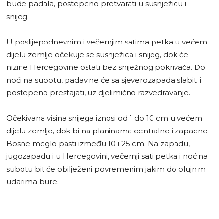
bude padala, postepeno pretvarati u susnježicu i
snijeg.
U poslijepodnevnim i večernjim satima petka u većem
dijelu zemlje očekuje se susnježica i snijeg, dok će
nizine Hercegovine ostati bez sniježnog pokrivača. Do
noći na subotu, padavine će sa sjeverozapada slabiti i
postepeno prestajati, uz djelimično razvedravanje.
Očekivana visina snijega iznosi od 1 do 10 cm u većem
dijelu zemlje, dok bi na planinama centralne i zapadne
Bosne moglo pasti između 10 i 25 cm. Na zapadu,
jugozapadu i u Hercegovini, večernji sati petka i noć na
subotu bit će obilježeni povremenim jakim do olujnim
udarima bure.