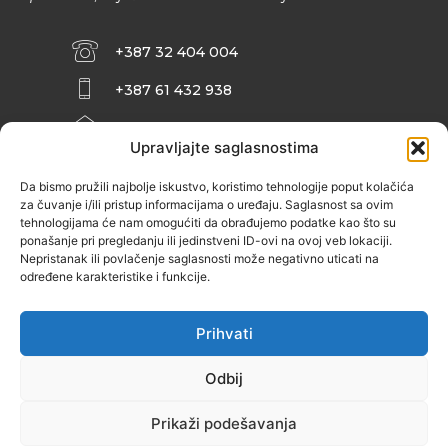
+387 32 404 004
+387 61 432 938
INFO@ZENIT.BA
Upravljajte saglasnostima
HUSEINA KULENOVIĆA BR. 2 (RK
ZENIČANKA, 3. SPRAT), 72000 ZENICA
Da bismo pružili najbolje iskustvo, koristimo tehnologije poput kolačića
za čuvanje i/ili pristup informacijama o uređaju. Saglasnost sa ovim
tehnologijama će nam omogućiti da obrađujemo podatke kao što su
ponašanje pri pregledanju ili jedinstveni ID-ovi na ovoj veb lokaciji.
Nepristanak ili povlačenje saglasnosti može negativno uticati na
određene karakteristike i funkcije.
Prihvati
Odbij
Prikaži podešavanja