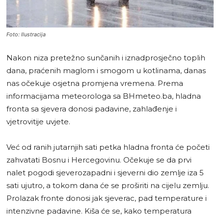
Foto: Ilustracija
Nakon niza pretežno sunčanih i iznadprosječno toplih
dana, praćenih maglom i smogom u kotlinama, danas
nas očekuje osjetna promjena vremena. Prema
informacijama meteorologa sa BHmeteo.ba, hladna
fronta sa sjevera donosi padavine, zahlađenje i
vjetrovitije uvjete.
Već od ranih jutarnjih sati petka hladna fronta će početi
zahvatati Bosnu i Hercegovinu. Očekuje se da prvi
nalet pogodi sjeverozapadni i sjeverni dio zemlje iza 5
sati ujutro, a tokom dana će se proširiti na cijelu zemlju.
Prolazak fronte donosi jak sjeverac, pad temperature i
intenzivne padavine. Kiša će se, kako temperatura