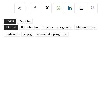
IZVOR
Zenit.ba
TAGOVI
Bhmeteo.ba
Bosna i Hercegovina
hladna fronta
padavine
snijeg
vremenska prognoza