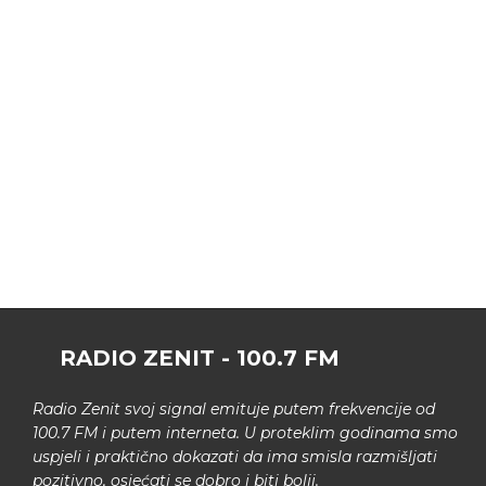
RADIO ZENIT - 100.7 FM
Radio Zenit svoj signal emituje putem frekvencije od
100.7 FM i putem interneta. U proteklim godinama smo
uspjeli i praktično dokazati da ima smisla razmišljati
pozitivno, osjećati se dobro i biti bolji.