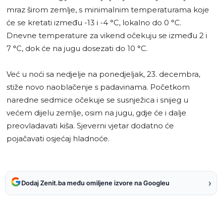
mraz širom zemlje, s minimalnim temperaturama koje
će se kretati između -13 i -4 °C, lokalno do 0 °C.
Dnevne temperature za vikend očekuju se između 2 i
7 °C, dok će na jugu dosezati do 10 °C.
Već u noći sa nedjelje na ponedjeljak, 23. decembra,
stiže novo naoblačenje s padavinama. Početkom
naredne sedmice očekuje se susnježica i snijeg u
većem dijelu zemlje, osim na jugu, gdje će i dalje
preovladavati kiša. Sjeverni vjetar dodatno će
pojačavati osjećaj hladnoće.
›
Dodaj Zenit.ba među omiljene izvore na Googleu