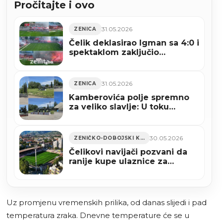
Pročitajte i ovo
31.05.2026
ZENICA
Čelik deklasirao Igman sa 4:0 i
spektaklom zaključio
prvoligašku priču na Bilinom
polju (VIDEO)
31.05.2026
ZENICA
Kamberovića polje spremno
za veliko slavlje: U toku
završne pripreme za proslavu
povratka Čelika u Premijer
ligu (VIDEO)
30.05.2026
ZENIČKO-DOBOJSKI KANTON
Čelikovi navijači pozvani da
ranije kupe ulaznice za
utakmicu protiv Igmana
Uz promjenu vremenskih prilika, od danas slijedi i pad
temperatura zraka. Dnevne temperature će se u