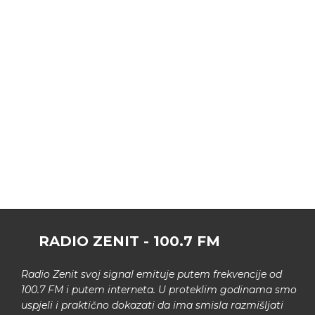
RADIO ZENIT - 100.7 FM
Radio Zenit svoj signal emituje putem frekvencije od
100.7 FM i putem interneta. U proteklim godinama smo
uspjeli i praktično dokazati da ima smisla razmišljati