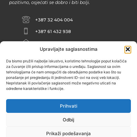
pozitivno, osjećati se dobro i biti bolji.
+387 32 404 004
+387 61 432 938
INFO@ZENIT.BA
Upravljajte saglasnostima
HUSEINA KULENOVIĆA BR. 2 (RK
ZENIČANKA, 3. SPRAT), 72000 ZENICA
Da bismo pružili najbolje iskustvo, koristimo tehnologije poput kolačića
za čuvanje i/ili pristup informacijama o uređaju. Saglasnost sa ovim
tehnologijama će nam omogućiti da obrađujemo podatke kao što su
ponašanje pri pregledanju ili jedinstveni ID-ovi na ovoj veb lokaciji.
Nepristanak ili povlačenje saglasnosti može negativno uticati na
određene karakteristike i funkcije.
Prihvati
Odbij
Prikaži podešavanja