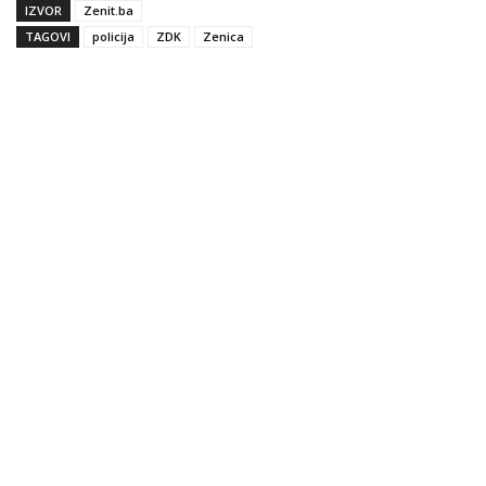
IZVOR
Zenit.ba
TAGOVI
policija
ZDK
Zenica