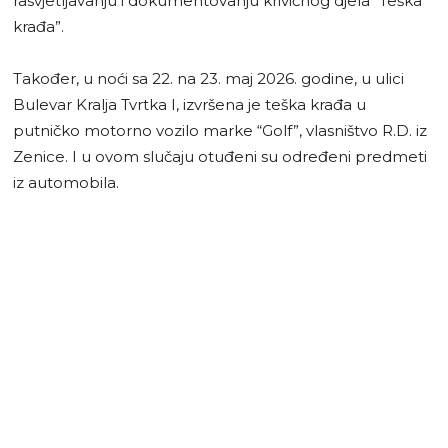
rasvjetljavanju i dokumentovanju krivičnog djela “Teška
krađa”.
Također, u noći sa 22. na 23. maj 2026. godine, u ulici
Bulevar Kralja Tvrtka I, izvršena je teška krađa u
putničko motorno vozilo marke “Golf”, vlasništvo R.D. iz
Zenice. I u ovom slučaju otuđeni su određeni predmeti
iz automobila.