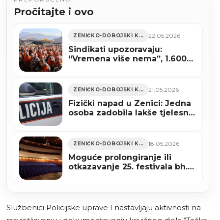
Pročitajte i ovo
22.05.2026
ZENIČKO-DOBOJSKI KANTON
Sindikati upozoravaju:
“Vremena više nema”, 1.600
radnika Nove Željezare pred
otkazima
21.05.2026
ZENIČKO-DOBOJSKI KANTON
Fizički napad u Zenici: Jedna
osoba zadobila lakše tjelesne
povrede
18.05.2026
ZENIČKO-DOBOJSKI KANTON
Moguće prolongiranje ili
otkazavanje 25. festivala bh.
drame u Zenici, MUP dao
garanciju za izvedbu
predstave
Službenici Policijske uprave I nastavljaju aktivnosti na