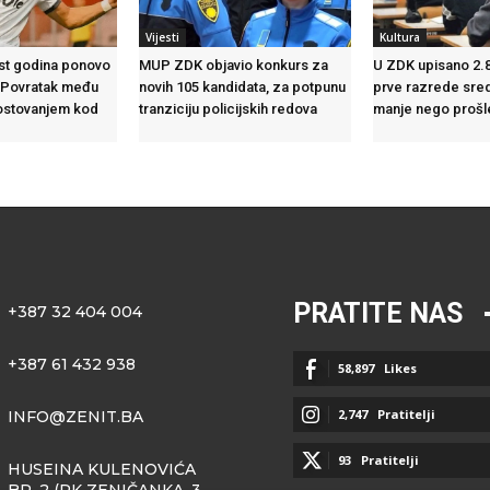
Vijesti
Kultura
est godina ponovo
MUP ZDK objavio konkurs za
U ZDK upisano 2.
i: Povratak među
novih 105 kandidata, za potpunu
prve razrede sred
gostovanjem kod
tranziciju policijskih redova
manje nego prošl
PRATITE NAS
+387 32 404 004
+387 61 432 938
58,897
Likes
2,747
Pratitelji
INFO@ZENIT.BA
93
Pratitelji
HUSEINA KULENOVIĆA
BR. 2 (RK ZENIČANKA, 3.