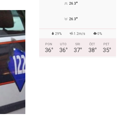
°
26.3
°
26.3
29%
1.2m/s
0%
PON
UTO
SRI
ČET
PET
36
°
36
°
37
°
38
°
35
°