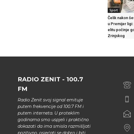
Sport
Čelik nakon š
u Premijer lig
elitu počinje 
Zrinjskog
RADIO ZENIT - 100.7
FM
Radio Zenit svoj signal emituje
putem frekvencije od 100.7 FM i
putem interneta. U proteklim
godinama smo uspjeli i praktično
dokazati da ima smisla razmišljati
pozitivno, osjećati se dobro i biti