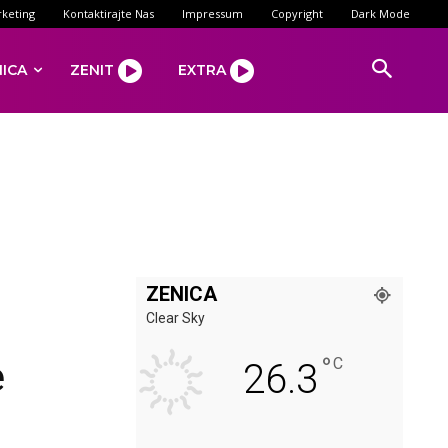
keting
Kontaktirajte Nas
Impressum
Copyright
Dark Mode
NICA
ZENIT
EXTRA
ZENICA
Clear Sky
°
e
C
26.3