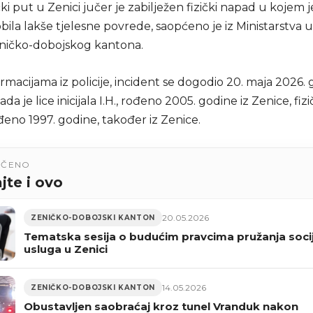
ički put u Zenici jučer je zabilježen fizički napad u kojem 
ila lakše tjelesne povrede, saopćeno je iz Ministarstva 
ničko-dobojskog kantona.
macijama iz policije, incident se dogodio 20. maja 2026.
kada je lice inicijala I.H., rođeno 2005. godine iz Zenice, fiz
rođeno 1997. godine, također iz Zenice.
UČENO
jte i ovo
20.05.2026
ZENIČKO-DOBOJSKI KANTON
Tematska sesija o budućim pravcima pružanja socij
usluga u Zenici
14.05.2026
ZENIČKO-DOBOJSKI KANTON
Obustavljen saobraćaj kroz tunel Vranduk nakon