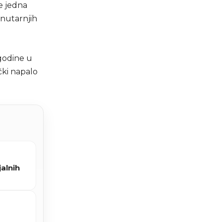
je jedna
unutarnjih
 godine u
ički napalo
alnih