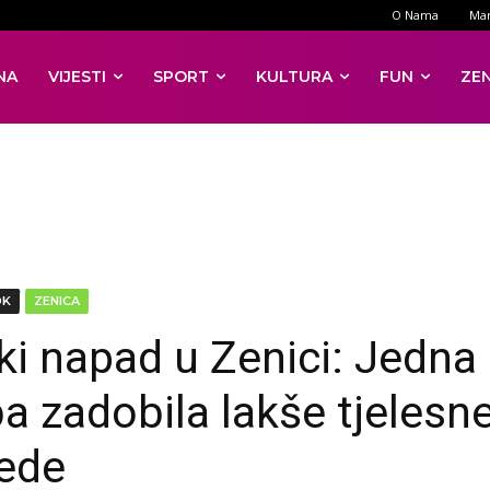
O Nama
Mar
NA
VIJESTI
SPORT
KULTURA
FUN
ZE
DK
ZENICA
čki napad u Zenici: Jedna
a zadobila lakše tjelesn
ede