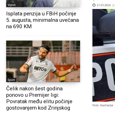
21.05.2026. |
Vijesti
Isplata penzija u FBiH počinje
5. augusta, minimalna uvećana
na 690 KM
Sport
Čelik nakon šest godina
ponovo u Premijer ligi:
Povratak među elitu počinje
Foto: Ilustracija
gostovanjem kod Zrinjskog