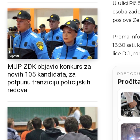
U ulici Rič
osoba zadob
poslova Ze
Prema infor
18:30 sati, 
lice D.J., 
Vijesti
MUP ZDK objavio konkurs za
novih 105 kandidata, za
PREPOR
Pročita
potpunu tranziciju policijskih
redova