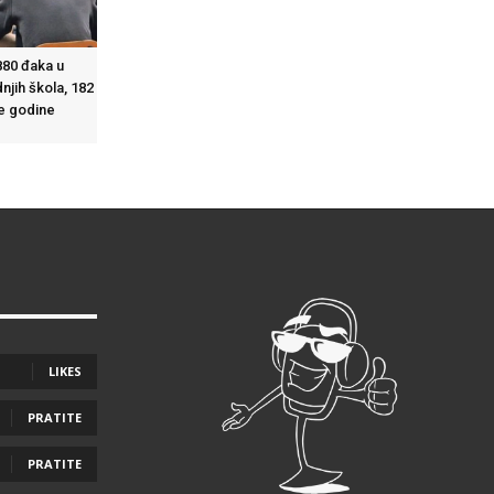
880 đaka u
njih škola, 182
e godine
LIKES
PRATITE
PRATITE