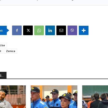
eli
t.ba
K
Zenica
...