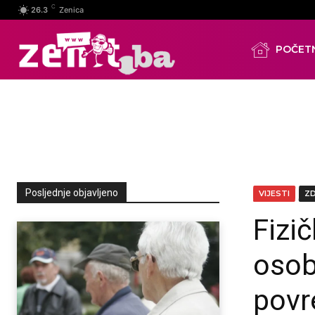
C
26.3
Zenica
POČET
Posljednje objavljeno
VIJESTI
Z
Fizi
osob
povr