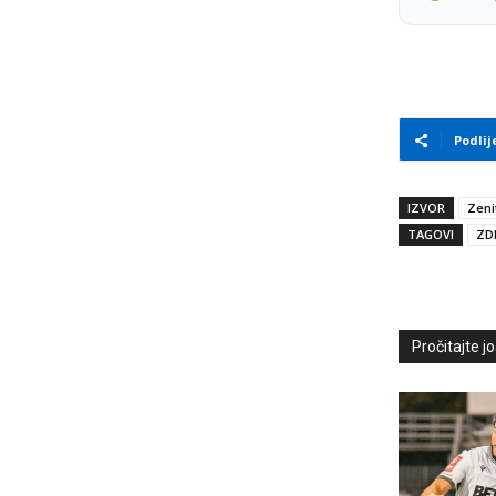
Podlij
IZVOR
Zeni
TAGOVI
ZD
Pročitajte još