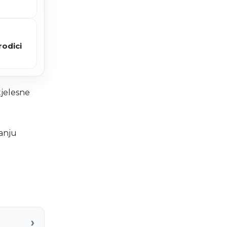
rodici
tjelesne
vanju
›