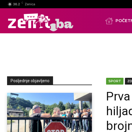
C
36.2
Zenica
POČET
Posljednje objavljeno
SPORT
Z
Prva
hilja
brojn