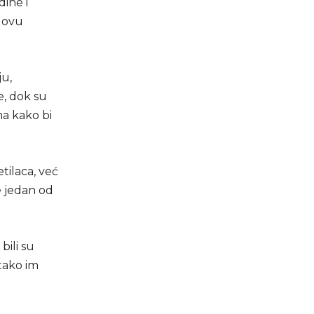
ine i
o ovu
ju,
e, dok su
ma kako bi
tilaca, već
e jedan od
bili su
 tako im