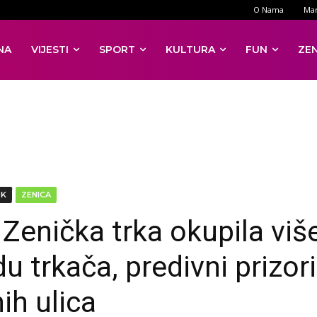
O Nama
Mar
NA
VIJESTI
SPORT
KULTURA
FUN
ZE
DK
ZENICA
 Zenička trka okupila viš
du trkača, predivni prizori
ih ulica