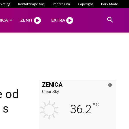
keting
Kontaktirajte Nas
Impressum
Copyright
Dark Mode
NICA
ZENIT
EXTRA
ZENICA
e od
Clear Sky
°
 s
C
36.2