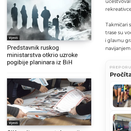
učestvovalo
rekreativce
Takmičari s
trase su vo
Vijesti
i glavnu g
Predstavnik ruskog
navijanjem
ministarstva otkrio uzroke
pogibije planinara iz BiH
PREPOR
Pročita
Vijesti