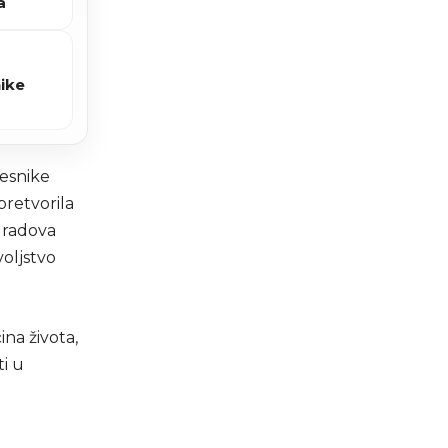
a
nike
česnike
pretvorila
 gradova
voljstvo
ina života,
ti u