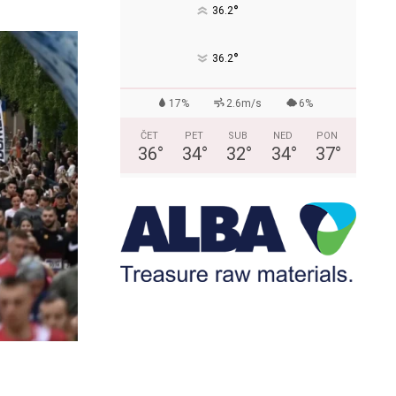
°
36.2
°
36.2
17%
2.6m/s
6%
ČET
PET
SUB
NED
PON
36
°
34
°
32
°
34
°
37
°