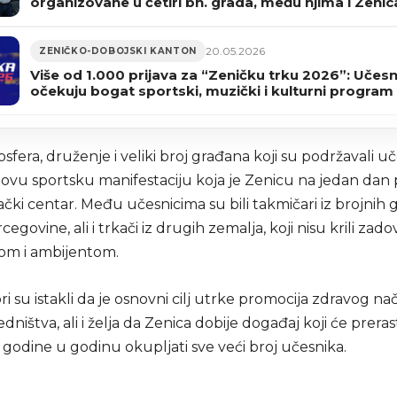
organizovane u četiri bh. grada, među njima i Zenic
20.05.2026
ZENIČKO-DOBOJSKI KANTON
Više od 1.000 prijava za “Zeničku trku 2026”: Učes
očekuju bogat sportski, muzički i kulturni program
fera, druženje i veliki broj građana koji su podržavali u
su ovu sportsku manifestaciju koja je Zenicu na jedan dan 
kački centar. Među učesnicima su bili takmičari iz brojnih
egovine, ali i trkači iz drugih zemalja, koji nisu krili zado
jom i ambijentom.
i su istakli da je osnovni cilj utrke promocija zdravog nač
edništva, ali i želja da Zenica dobije događaj koji će preras
 iz godine u godinu okupljati sve veći broj učesnika.