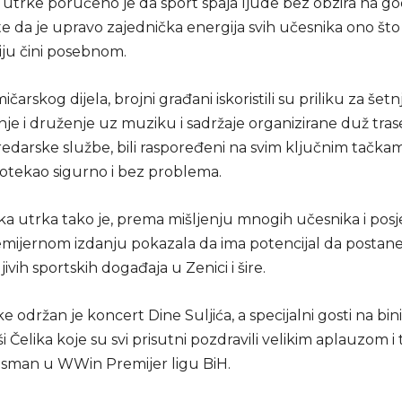
utrke poručeno je da sport spaja ljude bez obzira na god
te da je upravo zajednička energija svih učesnika ono št
iju čini posebnom.
čarskog dijela, brojni građani iskoristili su priliku za šetn
nje i druženje uz muziku i sadržaje organizirane duž tras
 redarske službe, bili raspoređeni na svim ključnim tačka
otekao sigurno i bez problema.
a utrka tako je, prema mišljenju mnogih učesnika i posje
mijernom izdanju pokazala da ima potencijal da postan
ivih sportskih događaja u Zenici i šire.
 održan je koncert Dine Suljića, a specijalni gosti na bini 
Čelika koje su svi prisutni pozdravili velikim aplauzom i
plasman u WWin Premijer ligu BiH.