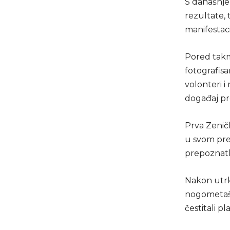
S današnje 
rezultate, 
manifestac
Pored takmi
fotografisa
volonteri i
događaj pr
Prva Zeničk
u svom pre
prepoznatlj
Nakon utrke
nogometaši 
čestitali 