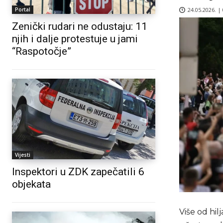
24.05.2026. |
Portal
Zenički rudari ne odustaju: 11
njih i dalje protestuje u jami
“Raspotočje”
Vijesti
Inspektori u ZDK zapečatili 6
objekata
Više od hil