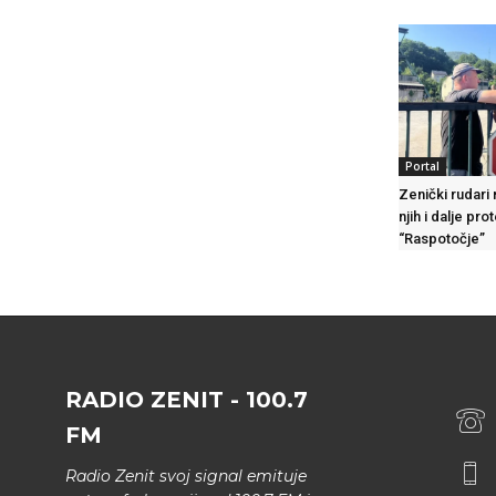
Portal
Zenički rudari 
njih i dalje pro
“Raspotočje”
RADIO ZENIT - 100.7
FM
Radio Zenit svoj signal emituje