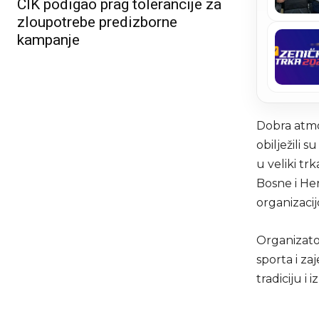
CIK podigao prag tolerancije za
zloupotrebe predizborne
kampanje
Dobra atmos
obilježili 
u veliki tr
Bosne i Herc
organizaci
Organizator
sporta i zaj
tradiciju i