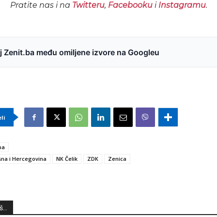
Pratite nas i na
Twitteru
,
Facebooku
i
Instagramu
.
 Zenit.ba među omiljene izvore na Googleu
eli
ba
na i Hercegovina
NK Čelik
ZDK
Zenica
...