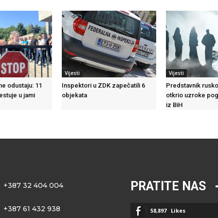
Vijesti
Vijesti
ne odustaju: 11
Inspektori u ZDK zapečatili 6
Predstavnik rusko
testuje u jami
objekata
otkrio uzroke pog
iz BiH
PRATITE NAS
+387 32 404 004
+387 61 432 938
58,897
Likes