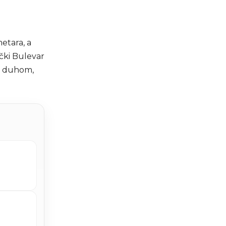
.
etara, a
ički Bulevar
im duhom,