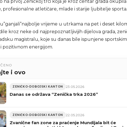
 na prvoj Zeničkoj trci koja je kroz centar grada okupila
, profesionalne atletičare, mlade i starije ljubitelje sporta
u”ganjali”najbolje vrijeme u utrkama na pet i deset kilom
dile kroz neke od najprepoznatljivijih dijelova grada, zen
radsku magistralu, koje su danas bile ispunjene sportsk
 i pozitivnom energijom.
UČENO
jte i ovo
23.05.2026
ZENIČKO-DOBOJSKI KANTON
Danas se održava “Zenička trka 2026”
22.05.2026
ZENIČKO-DOBOJSKI KANTON
Zvanične fan zone za praćenje Mundijala bit će