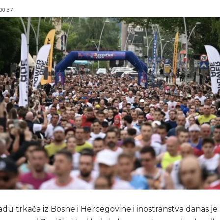
 00:37
jadu trkača iz Bosne i Hercegovine i inostranstva danas je