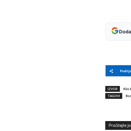
Dodaj
Podlij
IZVOR
Klix.
TAGOVI
Bos
Pročitajte još