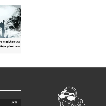
g ministarstva
ibije planinara
LIKES