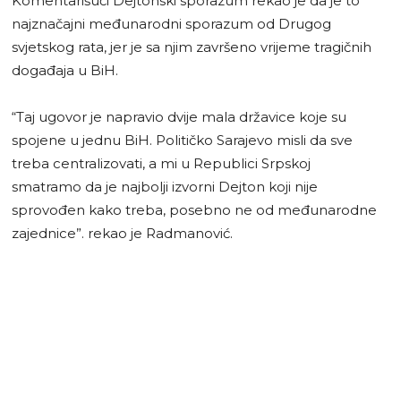
Komentarišući Dejtonski sporazum rekao je da je to
najznačajni međunarodni sporazum od Drugog
svjetskog rata, jer je sa njim završeno vrijeme tragičnih
događaja u BiH.
“Taj ugovor je napravio dvije mala državice koje su
spojene u jednu BiH. Političko Sarajevo misli da sve
treba centralizovati, a mi u Republici Srpskoj
smatramo da je najbolji izvorni Dejton koji nije
sprovođen kako treba, posebno ne od međunarodne
zajednice”. rekao je Radmanović.