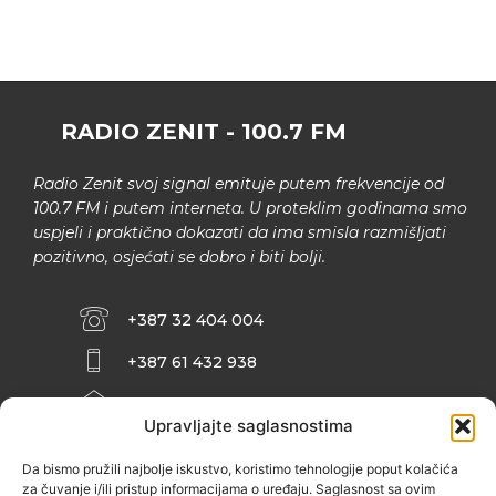
RADIO ZENIT - 100.7 FM
Radio Zenit svoj signal emituje putem frekvencije od
100.7 FM i putem interneta. U proteklim godinama smo
uspjeli i praktično dokazati da ima smisla razmišljati
pozitivno, osjećati se dobro i biti bolji.
+387 32 404 004
+387 61 432 938
INFO@ZENIT.BA
Upravljajte saglasnostima
HUSEINA KULENOVIĆA BR. 2 (RK
ZENIČANKA, 3. SPRAT), 72000 ZENICA
Da bismo pružili najbolje iskustvo, koristimo tehnologije poput kolačića
za čuvanje i/ili pristup informacijama o uređaju. Saglasnost sa ovim