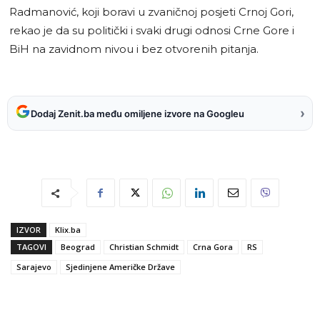
Radmanović, koji boravi u zvaničnoj posjeti Crnoj Gori,
rekao je da su politički i svaki drugi odnosi Crne Gore i
BiH na zavidnom nivou i bez otvorenih pitanja.
›
Dodaj Zenit.ba među omiljene izvore na Googleu
IZVOR
Klix.ba
TAGOVI
Beograd
Christian Schmidt
Crna Gora
RS
Sarajevo
Sjedinjene Američke Države