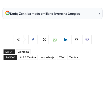
›
Dodaj Zenit.ba među omiljene izvore na Googleu
IZVOR
Zenit.ba
TAGOVI
ALBA Zenica
zagađenje
ZDK
Zenica