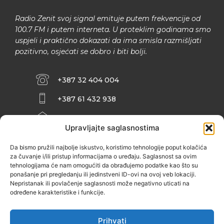
Radio Zenit svoj signal emituje putem frekvencije od
100.7 FM i putem interneta. U proteklim godinama smo
uspjeli i praktično dokazati da ima smisla razmišljati
pozitivno, osjećati se dobro i biti bolji.
+387 32 404 004
+387 61 432 938
INFO@ZENIT.BA
Upravljajte saglasnostima
HUSEINA KULENOVIĆA BR. 2 (RK
ZENIČANKA, 3. SPRAT), 72000 ZENICA
Da bismo pružili najbolje iskustvo, koristimo tehnologije poput kolačića
za čuvanje i/ili pristup informacijama o uređaju. Saglasnost sa ovim
tehnologijama će nam omogućiti da obrađujemo podatke kao što su
ponašanje pri pregledanju ili jedinstveni ID-ovi na ovoj veb lokaciji.
Nepristanak ili povlačenje saglasnosti može negativno uticati na
određene karakteristike i funkcije.
Prihvati