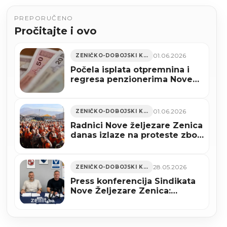
PREPORUČENO
Pročitajte i ovo
01.06.2026
ZENIČKO-DOBOJSKI KANTON
Počela isplata otpremnina i
regresa penzionerima Nove
Željezare Zenica
01.06.2026
ZENIČKO-DOBOJSKI KANTON
Radnici Nove željezare Zenica
danas izlaze na proteste zbog
neisplaćenih otpremnina i
regresa
28.05.2026
ZENIČKO-DOBOJSKI KANTON
Press konferencija Sindikata
Nove Željezare Zenica:
Radnici traže hitna rješenja
(VIDEO)