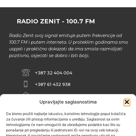
RADIO ZENIT - 100.7 FM
Radio Zenit svoj signal emituje putem frekvencije od
100.7 FM i putem interneta. U proteklim godinama smo
uspjeli i praktično dokazati da ima smisla razmišljati
pozitivno, osjećati se dobro i biti bolji.
+387 32 404 004
+387 61 432 938
INFO@ZENIT.BA
Upravljajte saglasnostima
HUSEINA KULENOVIĆA BR. 2 (RK
ZENIČANKA, 3. SPRAT), 72000 ZENICA
Da bismo pružili najbolje iskustvo, koristimo tehnologije poput kolačića
za čuvanje i/ili pristup informacijama o uređaju. Saglasnost sa ovim
tehnologijama će nam omogućiti da obrađujemo podatke kao što su
ponašanje pri pregledanju ili jedinstveni ID-ovi na ovoj veb lokaciji.
Nepristanak ili povlačenje saglasnosti može negativno uticati na