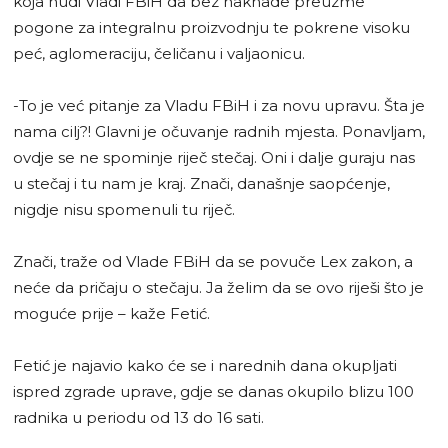
koja nudi Vladi FBiH da bez naknade preuzme
pogone za integralnu proizvodnju te pokrene visoku
peć, aglomeraciju, čeličanu i valjaonicu.
-To je već pitanje za Vladu FBiH i za novu upravu. Šta je
nama cilj?! Glavni je očuvanje radnih mjesta. Ponavljam,
ovdje se ne spominje riječ stečaj. Oni i dalje guraju nas
u stečaj i tu nam je kraj. Znači, današnje saopćenje,
nigdje nisu spomenuli tu riječ.
Znači, traže od Vlade FBiH da se povuče Lex zakon, a
neće da pričaju o stečaju. Ja želim da se ovo riješi što je
moguće prije – kaže Fetić.
Fetić je najavio kako će se i narednih dana okupljati
ispred zgrade uprave, gdje se danas okupilo blizu 100
radnika u periodu od 13 do 16 sati.