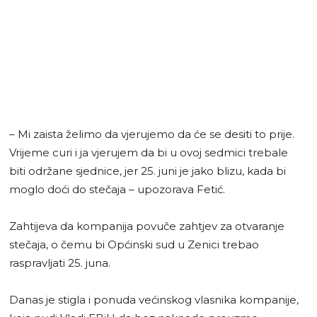
– Mi zaista želimo da vjerujemo da će se desiti to prije.
Vrijeme curi i ja vjerujem da bi u ovoj sedmici trebale
biti održane sjednice, jer 25. juni je jako blizu, kada bi
moglo doći do stečaja – upozorava Fetić.
Zahtijeva da kompanija povuče zahtjev za otvaranje
stečaja, o čemu bi Općinski sud u Zenici trebao
raspravljati 25. juna.
Danas je stigla i ponuda većinskog vlasnika kompanije,