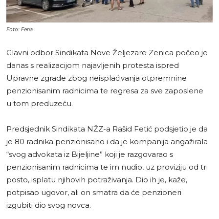
Foto: Fena
Glavni odbor Sindikata Nove Željezare Zenica počeo je
danas s realizacijom najavljenih protesta ispred
Upravne zgrade zbog neisplaćivanja otpremnine
penzionisanim radnicima te regresa za sve zaposlene
u tom preduzeću.
Predsjednik Sindikata NŽZ-a Rašid Fetić podsjetio je da
je 80 radnika penzionisano i da je kompanija angažirala
“svog advokata iz Bijeljine” koji je razgovarao s
penzionisanim radnicima te im nudio, uz proviziju od tri
posto, isplatu njihovih potraživanja. Dio ih je, kaže,
potpisao ugovor, ali on smatra da će penzioneri
izgubiti dio svog novca.