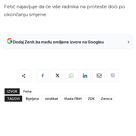
Fetić najavljuje da će više radnika na proteste doći po
okončanju smjene.
›
Dodaj Zenit.ba među omiljene izvore na Googleu
IZVOR
Fena
TAGOVI
Bijeljina
sindikat
Vlada FBiH
ZDK
Zenica