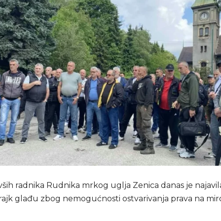
vših radnika Rudnika mrkog uglja Zenica danas je najavil
štrajk glađu zbog nemogućnosti ostvarivanja prava na mir