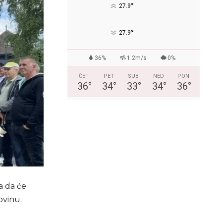
°
27.9
°
27.9
36%
1.2m/s
0%
ČET
PET
SUB
NED
PON
36
°
34
°
33
°
34
°
36
°
a da će
ovinu.