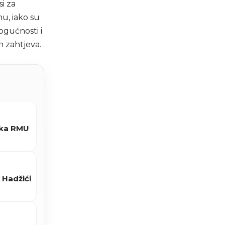
i za
u, iako su
ogućnosti i
h zahtjeva.
ika RMU
 Hadžići