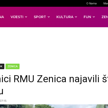
O Nama
Mar
NA
VIJESTI
SPORT
KULTURA
FUN
ZE
DK
ZENICA
ici RMU Zenica najavili š
u
 07:15