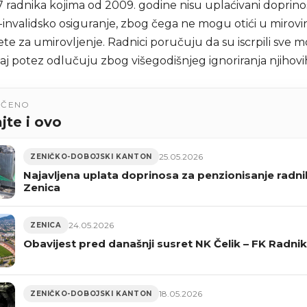
47 radnika kojima od 2009. godine nisu uplaćivani doprinos
invalidsko osiguranje, zbog čega ne mogu otići u mirovin
jete za umirovljenje. Radnici poručuju da su iscrpili sve m
aj potez odlučuju zbog višegodišnjeg ignoriranja njihovi
UČENO
jte i ovo
25.05.2026
ZENIČKO-DOBOJSKI KANTON
Najavljena uplata doprinosa za penzionisanje radn
Zenica
24.05.2026
ZENICA
Obavijest pred današnji susret NK Čelik – FK Radnik
18.05.2026
ZENIČKO-DOBOJSKI KANTON