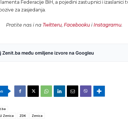
amenta Federacije BiH, a pojedini zastupnici i izaslanici t
 pozive za zasjedanja.
Pratite nas i na
Twitteru
,
Facebooku
i
Instagramu
.
 Zenit.ba među omiljene izvore na Googleu
eli
t.ba
U Zenica
ZDK
Zenica