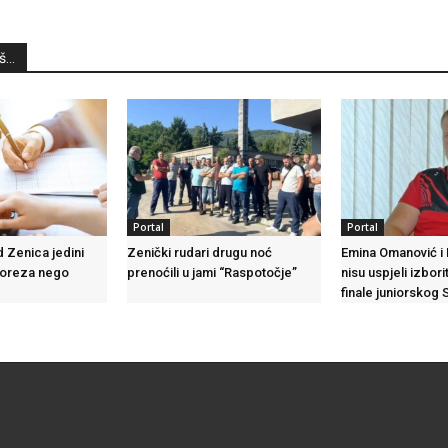
...
Portal
Portal
d Zenica jedini
Zenički rudari drugu noć
Emina Omanović i
poreza nego
prenoćili u jami “Raspotočje”
nisu uspjeli izbori
finale juniorskog 