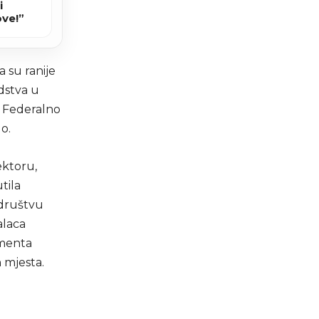
i
ove!”
 su ranije
edstva u
 i Federalno
lo.
ektoru,
tila
društvu
alaca
amenta
 mjesta.