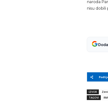
naroda Parl
nisu dobili
Dodaj
Podlij
IZVOR
Zeni
TAGOVI
RM