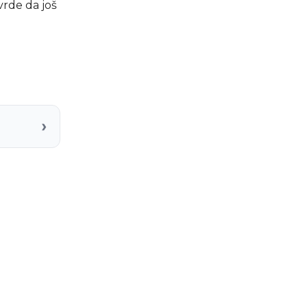
vrde da još
›