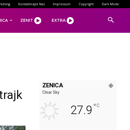
keting
Kontaktirajte Nas
Impressum
Copyright
Dark Mode
NICA
ZENIT
EXTRA
ZENICA
trajk
Clear Sky
°
C
27.9