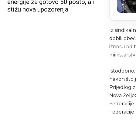
energije za gotovo 50 posto, ali
stižu nova upozorenja
Iz sindikal
dobili obeć
iznosu od t
ministarstvo
Istodobno, 
nakon što 
Prijedlog 
Nova Željez
Federacije
Federacije 