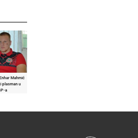
 Enhar Mahmić
ti plasman u
SP-a