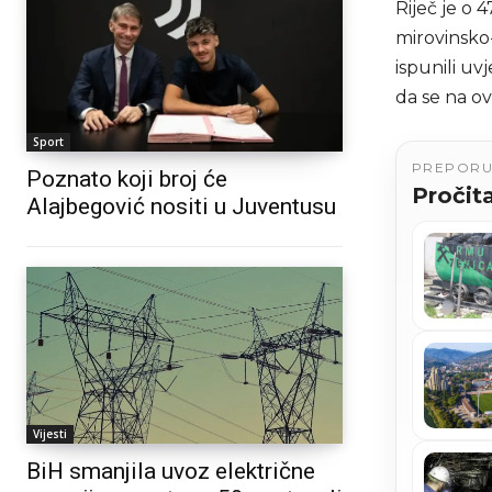
Riječ je o 
mirovinsko-
ispunili uv
da se na ov
Sport
PREPOR
Poznato koji broj će
Pročita
Alajbegović nositi u Juventusu
Vijesti
BiH smanjila uvoz električne