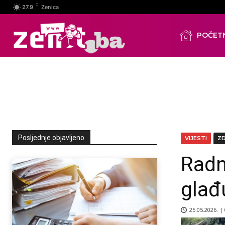
C
27.9
Zenica
POČET
Posljednje objavljeno
VIJESTI
Z
Radn
glađ
25.05.2026. |