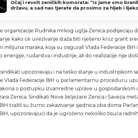
Očaj i revolt zeničkih komorata: “Iz jame smo branil
državu, a sad nas tjerate da prosimo za hljeb i lijek
ne organizacije Rudnika mrkog uglja Zenica podsjećaju da
anje kako će uvezivanje staža biti riješeno kroz grant sr
ri milijuna maraka, koja su osigurali Vlada Federacije BiH
 energije, rudarstva i industrije, ali do realizacije nije doš
sindikati upozoravaju i na teško stanje u industrijskom s
je Vlada Federacije BiH u parlamentarnu proceduru upu
zakona o postupku izvanredne uprave u gospodarskom 
ara Zenica. Sindikati Nove željezare Zenica i Saveza met
 BiH tražili su žurno zakazivanje sjednica oba doma Parl
BiH, upozoravajući da je ugroženo nekoliko tisuća radnih