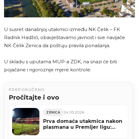
U susret današnjoj utakmici između NK Čelik – FK
Radnik Hadžići, obavještavamo javnost i sve navijače
NK Čelik Zenica da poštuju pravila ponašanja.
U skladu s uputama MUP-a ZDK, na snazi će biti
pojačane i rigoroznije mjere kontrole.
PREPORUČENO
Pročitajte i ovo
24.05.2026
ZENICA
Prva domaća utakmica nakon
plasmana u Premijer ligu:
Bilino polje danas slavi
povratak Čelika među najbolje