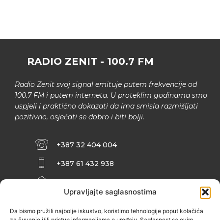
RADIO ZENIT - 100.7 FM
Radio Zenit svoj signal emituje putem frekvencije od
100.7 FM i putem interneta. U proteklim godinama smo
uspjeli i praktično dokazati da ima smisla razmišljati
pozitivno, osjećati se dobro i biti bolji.
+387 32 404 004
+387 61 432 938
INFO@ZENIT.BA
Upravljajte saglasnostima
HUSEINA KULENOVIĆA BR. 2 (RK
ZENIČANKA, 3. SPRAT), 72000 ZENICA
Da bismo pružili najbolje iskustvo, koristimo tehnologije poput kolačića
za čuvanje i/ili pristup informacijama o uređaju. Saglasnost sa ovim