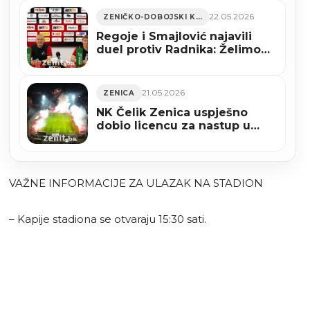
22.05.2026
ZENIČKO-DOBOJSKI KANTON
Regoje i Smajlović najavili
duel protiv Radnika: Želimo
pobjedu pred našim
navijačima (VIDEO)
21.05.2026
ZENICA
NK Čelik Zenica uspješno
dobio licencu za nastup u
WWin Prvoj ligi Federacije
BiH za sezonu 2026/2027
VAŽNE INFORMACIJE ZA ULAZAK NA STADION
– Kapije stadiona se otvaraju 15:30 sati.