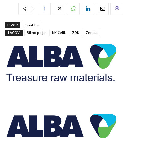
IZVOR
Zenit.ba
TAGOVI
Bilino polje
NK Čelik
ZDK
Zenica