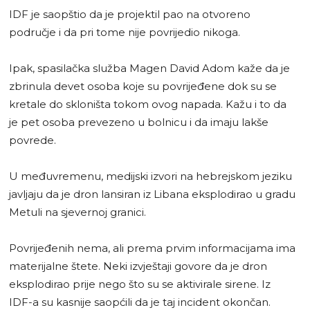
IDF je saopštio da je projektil pao na otvoreno
područje i da pri tome nije povrijedio nikoga.
Ipak, spasilačka služba Magen David Adom kaže da je
zbrinula devet osoba koje su povrijeđene dok su se
kretale do skloništa tokom ovog napada. Kažu i to da
je pet osoba prevezeno u bolnicu i da imaju lakše
povrede.
U međuvremenu, medijski izvori na hebrejskom jeziku
javljaju da je dron lansiran iz Libana eksplodirao u gradu
Metuli na sjevernoj granici.
Povrijeđenih nema, ali prema prvim informacijama ima
materijalne štete. Neki izvještaji govore da je dron
eksplodirao prije nego što su se aktivirale sirene. Iz
IDF-a su kasnije saopćili da je taj incident okončan.