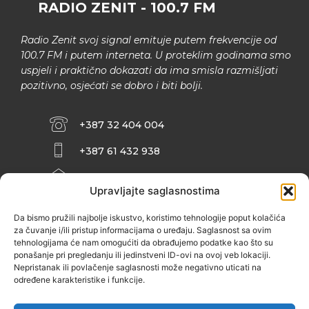
RADIO ZENIT - 100.7 FM
Radio Zenit svoj signal emituje putem frekvencije od
100.7 FM i putem interneta. U proteklim godinama smo
uspjeli i praktično dokazati da ima smisla razmišljati
pozitivno, osjećati se dobro i biti bolji.
+387 32 404 004
+387 61 432 938
INFO@ZENIT.BA
Upravljajte saglasnostima
HUSEINA KULENOVIĆA BR. 2 (RK
ZENIČANKA, 3. SPRAT), 72000 ZENICA
Da bismo pružili najbolje iskustvo, koristimo tehnologije poput kolačića
za čuvanje i/ili pristup informacijama o uređaju. Saglasnost sa ovim
tehnologijama će nam omogućiti da obrađujemo podatke kao što su
ponašanje pri pregledanju ili jedinstveni ID-ovi na ovoj veb lokaciji.
Nepristanak ili povlačenje saglasnosti može negativno uticati na
određene karakteristike i funkcije.