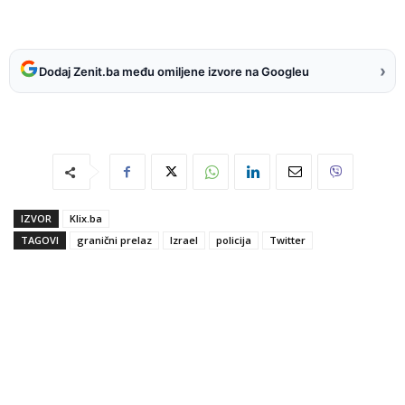
›
Dodaj Zenit.ba među omiljene izvore na Googleu
IZVOR
Klix.ba
TAGOVI
granični prelaz
Izrael
policija
Twitter