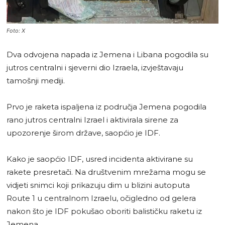
Foto: X
Dva odvojena napada iz Jemena i Libana pogodila su
jutros centralni i sjeverni dio Izraela, izvještavaju
tamošnji mediji.
Prvo je raketa ispaljena iz područja Jemena pogodila
rano jutros centralni Izrael i aktivirala sirene za
upozorenje širom države, saopćio je IDF.
Kako je saopćio IDF, usred incidenta aktivirane su
rakete presretači. Na društvenim mrežama mogu se
vidjeti snimci koji prikazuju dim u blizini autoputa
Route 1 u centralnom Izraelu, očigledno od gelera
nakon što je IDF pokušao oboriti balističku raketu iz
Jemena.