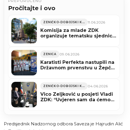
PREPORUČENO
Pročitajte i ovo
11.06.2026
ZENIČKO-DOBOJSKI KANTON
Komisija za mlade ZDK
organizuje tematsku sjednicu
o položaju i perspektivama
mladih
09.06.2026
ZENICA
Karatisti Perfekta nastupili na
Državnom prvenstvu u Žepču,
uskoro polaganje za pojaseve
i ljetna škola karatea (FOTO)
04.06.2026
ZENIČKO-DOBOJSKI KANTON
Vico Zeljković u posjeti Vladi
ZDK: “Uvjeren sam da ćemo
ove godine početi gradnju
nacionalnog stadiona”
Predsjednik Nadzornog odbora Saveza je Hajrudin Alić