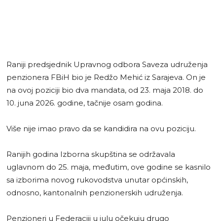
Raniji predsjednik Upravnog odbora Saveza udruženja
penzionera FBiH bio je Redžo Mehić iz Sarajeva. On je
na ovoj poziciji bio dva mandata, od 23. maja 2018. do
10. juna 2026. godine, tačnije osam godina.
Više nije imao pravo da se kandidira na ovu poziciju.
Ranijih godina Izborna skupština se održavala
uglavnom do 25. maja, međutim, ove godine se kasnilo
sa izborima novog rukovodstva unutar općinskih,
odnosno, kantonalnih penzionerskih udruženja.
Penzioneri u Federaciji u julu očekuju drugo