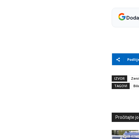
Dodaj
Podlij
IZVOR
Zeni
TAGOVI
Bil
Pročitajte još