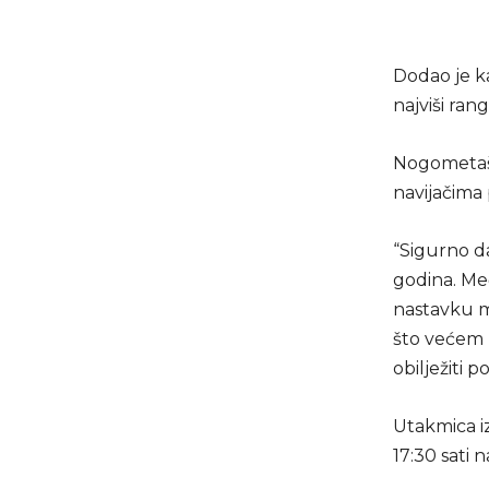
Dodao je k
najviši ran
Nogometaš 
navijačima 
“Sigurno d
godina. Međ
nastavku m
što većem 
obilježiti 
Utakmica i
17:30 sati n