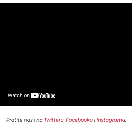
Pratite nas i na
Twitteru
,
Facebooku
i
Instagramu
.