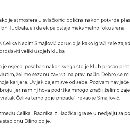
ako je atmosfera u svlačionici odlična nakon potvrde pl
g bh. fudbala, ali da ekipa ostaje maksimalno fokusirana.
Čelika Nedim Smajlović poručio je kako igrači žele zaje
proslaviti veliki uspjeh kluba.
a je osjećaj poseban nakon svega što je klub prošao pre
utim, želimo sezonu završiti na pravi način. Dobro će mi
oje karijere. Uvijek dajem sve od sebe. Pozivam navijač
broju, jer nam njihova podrška mnogo znači i želimo zaj
povratak Čelika tamo gdje pripada”, rekao je Smajlović.
zmeđu Čelika i Radnika iz Hadžića igra se u nedjelju sa 
a stadionu Bilino polje.