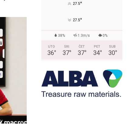
°
27.5
°
27.5
38%
1.3m/s
0%
UTO
SRI
ČET
PET
SUB
36
°
37
°
37
°
34
°
30
°