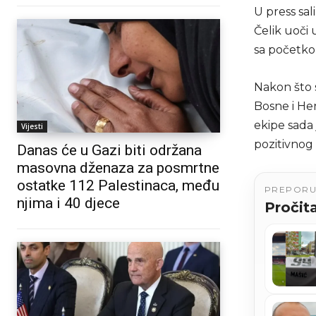
U press sal
Čelik uoči 
sa početkom
Nakon što s
Bosne i He
ekipe sada
Vijesti
pozitivnog
Danas će u Gazi biti održana
masovna dženaza za posmrtne
ostatke 112 Palestinaca, među
PREPOR
njima i 40 djece
Pročita