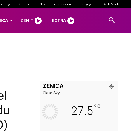
keting
Kontaktirajte Nas
Impressum
Copyright
Dark Mode
NICA
ZENIT
EXTRA
ZENICA
el
Clear Sky
°
du
C
27.5
O)