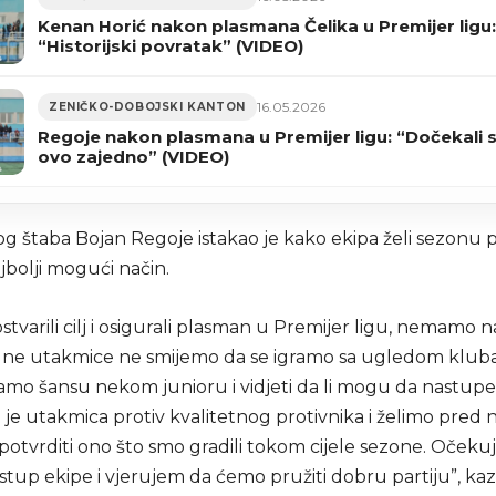
Kenan Horić nakon plasmana Čelika u Premijer ligu:
“Historijski povratak” (VIDEO)
16.05.2026
ZENIČKO-DOBOJSKI KANTON
Regoje nakon plasmana u Premijer ligu: “Dočekali
ovo zajedno” (VIDEO)
g štaba Bojan Regoje istakao je kako ekipa želi sezonu p
jbolji mogući način.
stvarili cilj i osigurali plasman u Premijer ligu, nemamo
edne utakmice ne smijemo da se igramo sa ugledom klub
mo šansu nekom junioru i vidjeti da li mogu da nastupe 
je utakmica protiv kvalitetnog protivnika i želimo pred 
 potvrditi ono što smo gradili tokom cijele sezone. Oček
istup ekipe i vjerujem da ćemo pružiti dobru partiju”, kaz