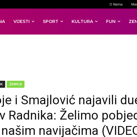
O Nama
Mar
NA
VIJESTI
SPORT
KULTURA
FUN
ZE
DK
ZENICA
e i Smajlović najavili du
iv Radnika: Želimo pobje
 našim navijačima (VIDE