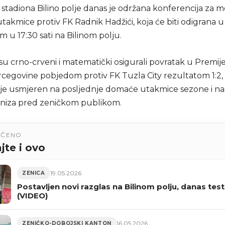
i stadiona Bilino polje danas je održana konferencija za 
utakmice protiv FK Radnik Hadžići, koja će biti odigrana u
 u 17:30 sati na Bilinom polju.
u crno-crveni i matematički osigurali povratak u Premije
rcegovine pobjedom protiv FK Tuzla City rezultatom 1:2,
 je usmjeren na posljednje domaće utakmice sezone i na
 niza pred zeničkom publikom.
UČENO
jte i ovo
19.05.2026
ZENICA
Postavljen novi razglas na Bilinom polju, danas test
(VIDEO)
16.05.2026
ZENIČKO-DOBOJSKI KANTON