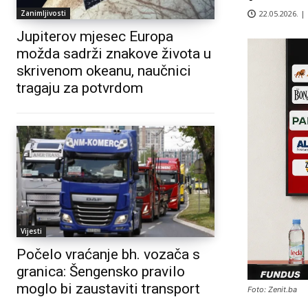
22.05.2026. |
Zanimljivosti
Jupiterov mjesec Europa
možda sadrži znakove života u
skrivenom okeanu, naučnici
tragaju za potvrdom
Vijesti
Počelo vraćanje bh. vozača s
granica: Šengensko pravilo
moglo bi zaustaviti transport
Foto: Zenit.ba