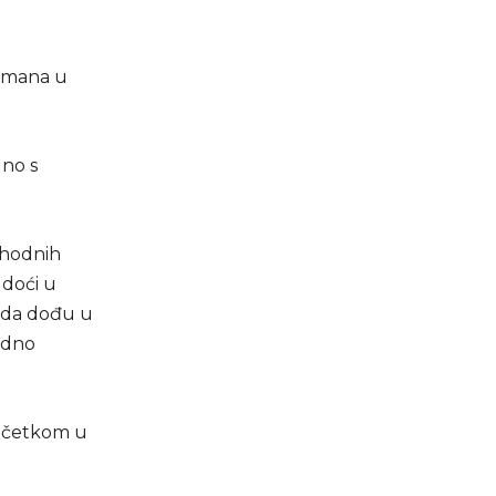
asmana u
dno s
thodnih
 doći u
e da dođu u
edno
početkom u