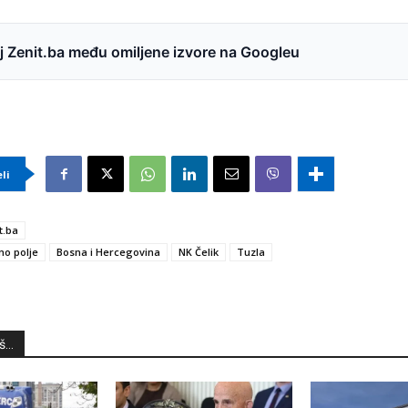
 Zenit.ba među omiljene izvore na Googleu
eli
t.ba
ino polje
Bosna i Hercegovina
NK Čelik
Tuzla
...