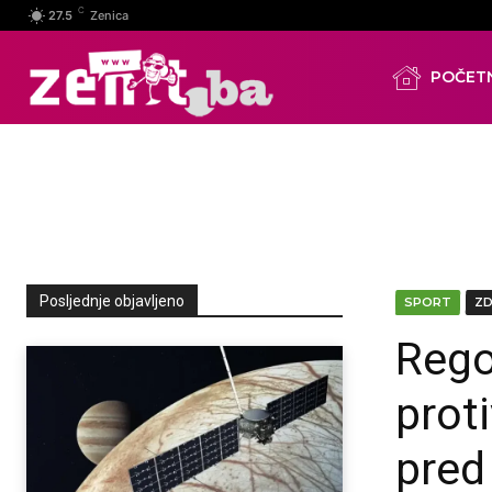
C
27.5
Zenica
POČET
Posljednje objavljeno
SPORT
Z
Regoj
prot
pred