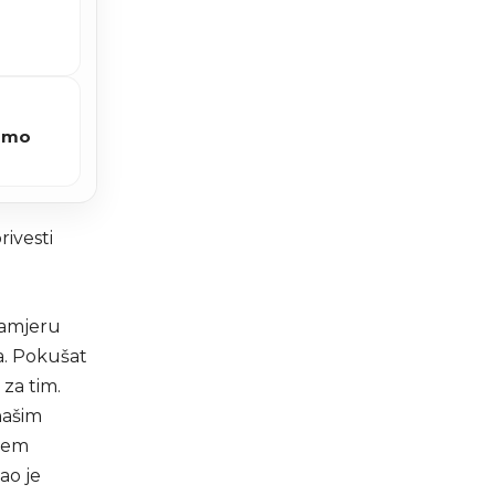
 smo
rivesti
 namjeru
a. Pokušat
za tim.
našim
ujem
ao je