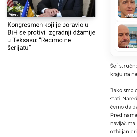
Vijesti
Kongresmen koji je boravio u
BiH se protivi izgradnji džamije
u Teksasu: “Recimo ne
šerijatu”
Šef stručno
kraju na na
“Iako smo o
stati. Nar
ćemo da da
Pred nama 
navijačima
ozbiljan pr