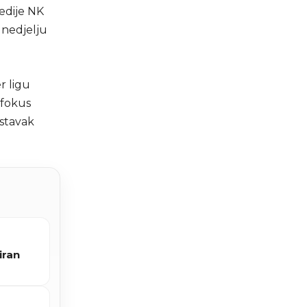
medije NK
 nedjelju
r ligu
 fokus
stavak
iran