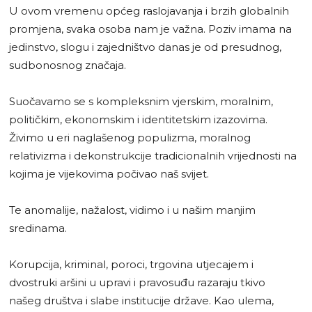
U ovom vremenu općeg raslojavanja i brzih globalnih
promjena, svaka osoba nam je važna. Poziv imama na
jedinstvo, slogu i zajedništvo danas je od presudnog,
sudbonosnog značaja.
Suočavamo se s kompleksnim vjerskim, moralnim,
političkim, ekonomskim i identitetskim izazovima.
Živimo u eri naglašenog populizma, moralnog
relativizma i dekonstrukcije tradicionalnih vrijednosti na
kojima je vijekovima počivao naš svijet.
Te anomalije, nažalost, vidimo i u našim manjim
sredinama.
Korupcija, kriminal, poroci, trgovina utjecajem i
dvostruki aršini u upravi i pravosuđu razaraju tkivo
našeg društva i slabe institucije države. Kao ulema,