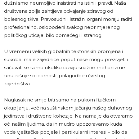
dužni smo neumoljivo insistirati na istini i pravdi. Naša
društvena zbilja zahtijeva odvajanje zdravog od
bolesnog tkiva. Pravosudni i istražni organi moraju raditi
profesionalno, oslobođeni svakog neprimjerenog
političkog uticaja, bilo domaćeg ili stranog.
U vremenu velikih globalnih tektonskih promjena i
sukoba, male zajednice poput naše mogu preživjeti i
sačuvati se samo ukoliko razviju snažne mehanizme
unutrašnje solidarnosti, prilagodbe i čvrstog
zajedništva.
Naglasak ne smije biti samo na pukom fizičkom
okupljanju, već na suštinskom jačanju našeg duhovnog
jedinstva i društvene kohezije. Na nama je da otvaramo
oči našim ljudima, da ih mudro upozoravamo kuda
vode vještačke podjele i partikularni interesi – bilo da