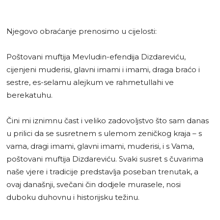
Njegovo obraćanje prenosimo u cijelosti:
Poštovani muftija Mevludin-efendija Dizdareviću,
cijenjeni muderisi, glavni imami i imami, draga braćo i
sestre, es-selamu alejkum ve rahmetullahi ve
berekatuhu.
Čini mi iznimnu čast i veliko zadovoljstvo što sam danas
u prilici da se susretnem s ulemom zeničkog kraja – s
vama, dragi imami, glavni imami, muderisi, i s Vama,
poštovani muftija Dizdareviću. Svaki susret s čuvarima
naše vjere i tradicije predstavlja poseban trenutak, a
ovaj današnji, svečani čin dodjele murasele, nosi
duboku duhovnu i historijsku težinu.