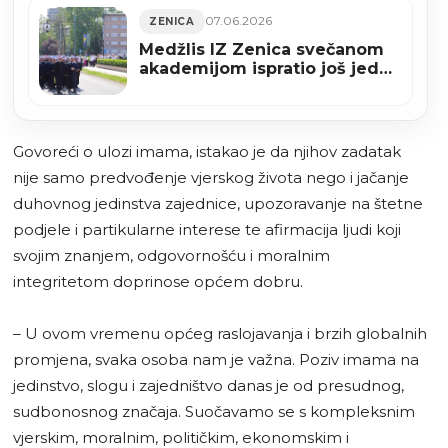
07.06.2026
ZENICA
Medžlis IZ Zenica svečanom
akademijom ispratio još jednu
uspješnu mektebsku godinu
(VIDEO+FOTO)
Govoreći o ulozi imama, istakao je da njihov zadatak
nije samo predvođenje vjerskog života nego i jačanje
duhovnog jedinstva zajednice, upozoravanje na štetne
podjele i partikularne interese te afirmacija ljudi koji
svojim znanjem, odgovornošću i moralnim
integritetom doprinose općem dobru.
– U ovom vremenu općeg raslojavanja i brzih globalnih
promjena, svaka osoba nam je važna. Poziv imama na
jedinstvo, slogu i zajedništvo danas je od presudnog,
sudbonosnog značaja. Suočavamo se s kompleksnim
vjerskim, moralnim, političkim, ekonomskim i