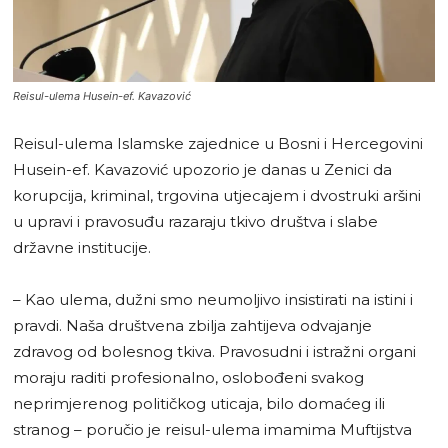
Reisul-ulema Husein-ef. Kavazović
Reisul-ulema Islamske zajednice u Bosni i Hercegovini
Husein-ef. Kavazović upozorio je danas u Zenici da
korupcija, kriminal, trgovina utjecajem i dvostruki aršini
u upravi i pravosuđu razaraju tkivo društva i slabe
državne institucije.
– Kao ulema, dužni smo neumoljivo insistirati na istini i
pravdi. Naša društvena zbilja zahtijeva odvajanje
zdravog od bolesnog tkiva. Pravosudni i istražni organi
moraju raditi profesionalno, oslobođeni svakog
neprimjerenog političkog uticaja, bilo domaćeg ili
stranog – poručio je reisul-ulema imamima Muftijstva