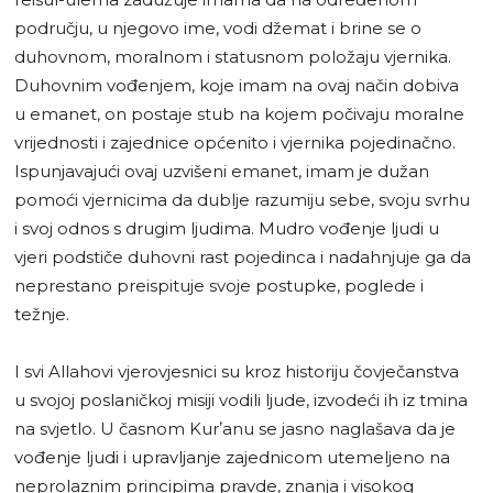
području, u njegovo ime, vodi džemat i brine se o
duhovnom, moralnom i statusnom položaju vjernika.
Duhovnim vođenjem, koje imam na ovaj način dobiva
u emanet, on postaje stub na kojem počivaju moralne
vrijednosti i zajednice općenito i vjernika pojedinačno.
Ispunjavajući ovaj uzvišeni emanet, imam je dužan
pomoći vjernicima da dublje razumiju sebe, svoju svrhu
i svoj odnos s drugim ljudima. Mudro vođenje ljudi u
vjeri podstiče duhovni rast pojedinca i nadahnjuje ga da
neprestano preispituje svoje postupke, poglede i
težnje.
I svi Allahovi vjerovjesnici su kroz historiju čovječanstva
u svojoj poslaničkoj misiji vodili ljude, izvodeći ih iz tmina
na svjetlo. U časnom Kurʼanu se jasno naglašava da je
vođenje ljudi i upravljanje zajednicom utemeljeno na
neprolaznim principima pravde, znanja i visokog