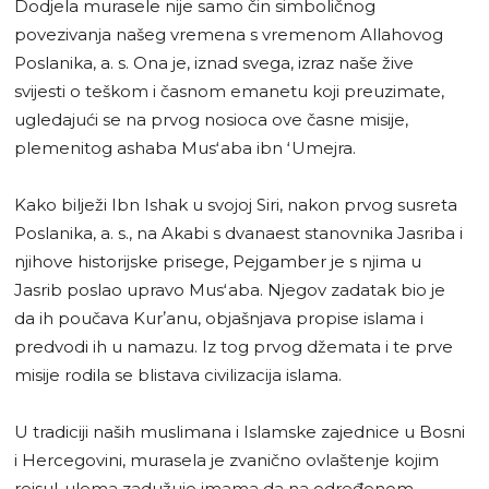
Dodjela murasele nije samo čin simboličnog
povezivanja našeg vremena s vremenom Allahovog
Poslanika, a. s. Ona je, iznad svega, izraz naše žive
svijesti o teškom i časnom emanetu koji preuzimate,
ugledajući se na prvog nosioca ove časne misije,
plemenitog ashaba Musʻaba ibn ʻUmejra.
Kako bilježi Ibn Ishak u svojoj Siri, nakon prvog susreta
Poslanika, a. s., na Akabi s dvanaest stanovnika Jasriba i
njihove historijske prisege, Pejgamber je s njima u
Jasrib poslao upravo Musʻaba. Njegov zadatak bio je
da ih poučava Kurʼanu, objašnjava propise islama i
predvodi ih u namazu. Iz tog prvog džemata i te prve
misije rodila se blistava civilizacija islama.
U tradiciji naših muslimana i Islamske zajednice u Bosni
i Hercegovini, murasela je zvanično ovlaštenje kojim
reisul-ulema zadužuje imama da na određenom