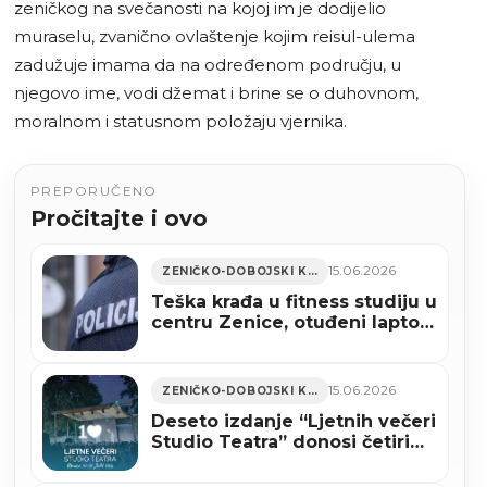
zeničkog na svečanosti na kojoj im je dodijelio
muraselu, zvanično ovlaštenje kojim reisul-ulema
zadužuje imama da na određenom području, u
njegovo ime, vodi džemat i brine se o duhovnom,
moralnom i statusnom položaju vjernika.
PREPORUČENO
Pročitajte i ovo
15.06.2026
ZENIČKO-DOBOJSKI KANTON
Teška krađa u fitness studiju u
centru Zenice, otuđeni laptop,
tablet i uređaj za videonadzor
15.06.2026
ZENIČKO-DOBOJSKI KANTON
Deseto izdanje “Ljetnih večeri
Studio Teatra” donosi četiri
predstave i koncert Eldina
Huseinbegovića