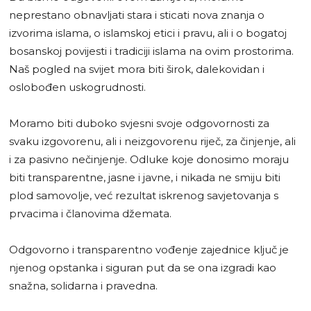
neprestano obnavljati stara i sticati nova znanja o
izvorima islama, o islamskoj etici i pravu, ali i o bogatoj
bosanskoj povijesti i tradiciji islama na ovim prostorima.
Naš pogled na svijet mora biti širok, dalekovidan i
oslobođen uskogrudnosti.
Moramo biti duboko svjesni svoje odgovornosti za
svaku izgovorenu, ali i neizgovorenu riječ, za činjenje, ali
i za pasivno nečinjenje. Odluke koje donosimo moraju
biti transparentne, jasne i javne, i nikada ne smiju biti
plod samovolje, već rezultat iskrenog savjetovanja s
prvacima i članovima džemata.
Odgovorno i transparentno vođenje zajednice ključ je
njenog opstanka i siguran put da se ona izgradi kao
snažna, solidarna i pravedna.