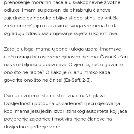
prenošenje moralnih načela u svakodnevne životne
odluke. Imami su pozvani da ohrabruju članove
zajednice da nepokolebljivo slijede istinu, da kritički i
zrelo promišljaju o izazovima svoga vremena te da
izgrađuju zdravo razumijevanje svijeta u kojem žive.
Zato je uloga imama ujedno i uloga uzora. Imamske
riječi moraju biti ovjerene njihovim djelima. Časni Kurʼan
nas s ozbiljnošću upozorava: O vjernici, zašto govorite
ono što ne radite? O kako je Allahu mrsko kada
govorite ono što ne činite! (Es-Saff, 2-3).
Ovo upozorenje stalno stoji iznad naših glava.
Dosljednost i potpuna usklađenost riječi i djelovanja
kod imama jesu jedini izvor istinskog autoriteta koji jača
povjerenje zajednice i motivira njene članove na
dosljedno slijeđenje vjere.