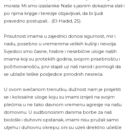
morala: Mi smo izaslanike Naše s jasnim dokazima slali i
po njima knjige i terezije objavljivali, da bi ljudi
pravedno postupali… (El-Hadid, 25).
Prisutnost imama u zajednici donosi sigurnost, mir i
nadu, posebno u vremenima velikih kušnji i nevolja.
Svjedoci smo časne, hrabre i nesebične uloge naših
imama koji su proteklih godina, svojom prisebnošću i
požrtvovanošću, prvi stajali uz naš narod i pomogli da
se ublaže teške posljedice prirodnih nesreća.
U ovom svečanom trenutku, dužnost nam je prisjetiti
se i kolosalne uloge koju su imami iznijeli na svojim
plećima u ne tako davnom vremenu agresije na našu
domovinu. U sudbonosnim danima borbe za naš
biološki i duhovni opstanak, imami nisu pružali samo
utjehu i duhovnu okrepu; oni su uzeli direktno učešće