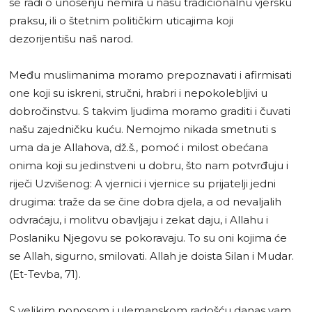
se radi o unošenju nemira u našu tradicionalnu vjersku
praksu, ili o štetnim političkim uticajima koji
dezorijentišu naš narod.
Među muslimanima moramo prepoznavati i afirmisati
one koji su iskreni, stručni, hrabri i nepokolebljivi u
dobročinstvu. S takvim ljudima moramo graditi i čuvati
našu zajedničku kuću. Nemojmo nikada smetnuti s
uma da je Allahova, dž.š., pomoć i milost obećana
onima koji su jedinstveni u dobru, što nam potvrđuju i
riječi Uzvišenog: A vjernici i vjernice su prijatelji jedni
drugima: traže da se čine dobra djela, a od nevaljalih
odvraćaju, i molitvu obavljaju i zekat daju, i Allahu i
Poslaniku Njegovu se pokoravaju. To su oni kojima će
se Allah, sigurno, smilovati. Allah je doista Silan i Mudar.
(Et-Tevba, 71).
S velikim ponosom i ulemanskom radošću danas vam