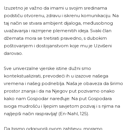
Izuzetno je važno da imami u svojim sredinama
podstiču otvorenu, zdravu i iskrenu komunikaciju. Na
taj način se stvara ambijent dijaloga, međusobnog
uvažavanja i razmjene plemenitih ideja. Svaki član
džemata mora se tretirati pravedno, s dubokim
poštovanjem i dostojanstvom koje mu je Uzvišeni
darovao.
Sve univerzalne vjerske istine dužni smo
kontekstualizirati, prevodeći ih u izazove našega
vremena i našeg podneblja. Naša je obaveza da širimo
prostor znanja i da na Njegov put pozivamo onako
kako nam Gospodar naređuje: Na put Gospodara
svoga mudrošću i lijepim savjetom pozivaj i s njima na
najljepši način raspravljaj! (En-Nahl, 125).
Da bismo odgovorili ovom zahtjevu, moramo