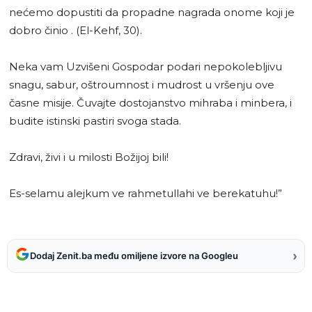
nećemo dopustiti da propadne nagrada onome koji je
dobro činio . (El-Kehf, 30).
Neka vam Uzvišeni Gospodar podari nepokolebljivu
snagu, sabur, oštroumnost i mudrost u vršenju ove
časne misije. Čuvajte dostojanstvo mihraba i minbera, i
budite istinski pastiri svoga stada.
Zdravi, živi i u milosti Božijoj bili!
Es-selamu alejkum ve rahmetullahi ve berekatuhu!”
›
Dodaj Zenit.ba među omiljene izvore na Googleu