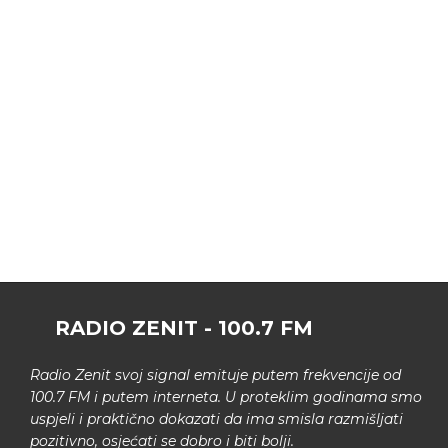
RADIO ZENIT - 100.7 FM
Radio Zenit svoj signal emituje putem frekvencije od
100.7 FM i putem interneta. U proteklim godinama smo
uspjeli i praktično dokazati da ima smisla razmišljati
pozitivno, osjećati se dobro i biti bolji.