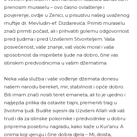
prenosim muraselu – ovo časno ovlaštenje i
povjerenje, ovdje u Zenici, u prisustvu našeg uvaženog
muftije dr. Mevludin-ef. Dizdarevića. Primiti muraselu
znači primiti počast, ali i prihvatiti golemu odgovornost
pred ljudima i pred Uzvišenim Stvoriteljem. Vaša
posvećenost, vaše znanje, vaš visoki moral i vaša
sposobnost da inspirišete ljude na dobro, čine vas
istinskim predvodnicima u vašim džematima.
Neka vaša služba i vaše vođenje džemata donesu
našem narodu bereket, mir, stabilnost i opće dobro.
Biti imam znači nositi teret emaneta, ali to je ujedno i
najljepša prilika da ostavite trajni, plemeniti trag u
životima ljudi. Budite svjesni da Uzvišeni Allah vidi vaš
trud i da za istinske pokornike i predvodnike u dobru
priprema posebnu nagradu, kako kaže u Kur'anu: A
onima koji vjeruju i čine dobra djela – Mi, doista,