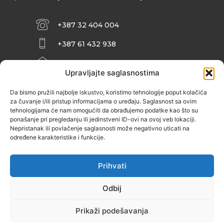
+387 32 404 004
+387 61 432 938
INFO@ZENIT.BA
Upravljajte saglasnostima
HUSEINA KULENOVIĆA BR. 2 (RK
ZENIČANKA, 3. SPRAT), 72000 ZENICA
Da bismo pružili najbolje iskustvo, koristimo tehnologije poput kolačića
za čuvanje i/ili pristup informacijama o uređaju. Saglasnost sa ovim
tehnologijama će nam omogućiti da obrađujemo podatke kao što su
ponašanje pri pregledanju ili jedinstveni ID-ovi na ovoj veb lokaciji.
Nepristanak ili povlačenje saglasnosti može negativno uticati na
određene karakteristike i funkcije.
Prihvati
Odbij
Prikaži podešavanja