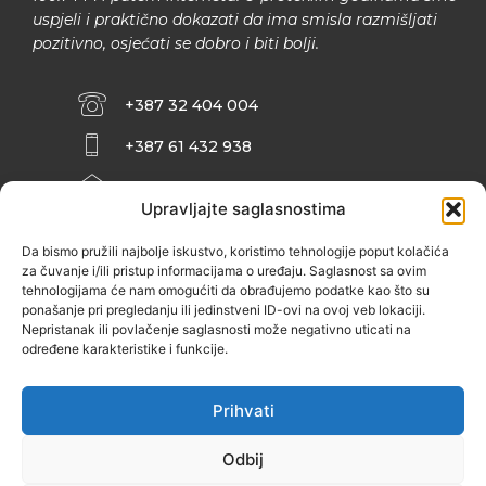
uspjeli i praktično dokazati da ima smisla razmišljati
pozitivno, osjećati se dobro i biti bolji.
+387 32 404 004
+387 61 432 938
INFO@ZENIT.BA
Upravljajte saglasnostima
HUSEINA KULENOVIĆA BR. 2 (RK
ZENIČANKA, 3. SPRAT), 72000 ZENICA
Da bismo pružili najbolje iskustvo, koristimo tehnologije poput kolačića
za čuvanje i/ili pristup informacijama o uređaju. Saglasnost sa ovim
tehnologijama će nam omogućiti da obrađujemo podatke kao što su
ponašanje pri pregledanju ili jedinstveni ID-ovi na ovoj veb lokaciji.
Nepristanak ili povlačenje saglasnosti može negativno uticati na
određene karakteristike i funkcije.
Prihvati
Odbij