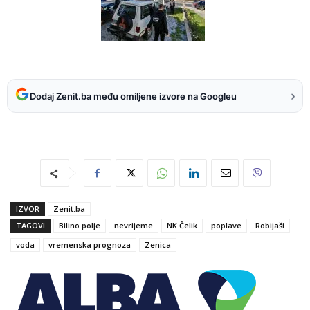
›
Dodaj Zenit.ba među omiljene izvore na Googleu
IZVOR
Zenit.ba
TAGOVI
Bilino polje
nevrijeme
NK Čelik
poplave
Robijaši
voda
vremenska prognoza
Zenica