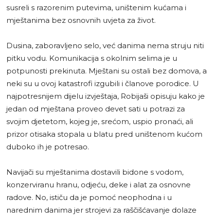
susreli s razorenim putevima, uništenim kućama i
mještanima bez osnovnih uvjeta za život.
Dusina, zaboravljeno selo, već danima nema struju niti
pitku vodu. Komunikacija s okolnim selima je u
potpunosti prekinuta. Mještani su ostali bez domova, a
neki su u ovoj katastrofi izgubili i članove porodice. U
najpotresnijem dijelu izvještaja, Robijaši opisuju kako je
jedan od mještana proveo devet sati u potrazi za
svojim djetetom, kojeg je, srećom, uspio pronaći, ali
prizor otisaka stopala u blatu pred uništenom kućom
duboko ih je potresao.
Navijači su mještanima dostavili bidone s vodom,
konzerviranu hranu, odjeću, deke i alat za osnovne
radove. No, ističu da je pomoć neophodna i u
narednim danima jer strojevi za raščišćavanje dolaze