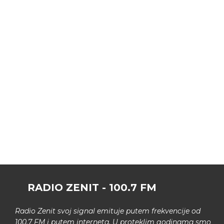
RADIO ZENIT - 100.7 FM
Radio Zenit svoj signal emituje putem frekvencije od
100.7 FM i putem interneta. U proteklim godinama smo