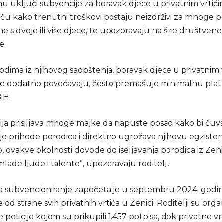
u uključi subvencije za boravak djece u privatnim vrtići
stiču kako trenutni troškovi postaju neizdrživi za mnoge p
 s dvoje ili više djece, te upozoravaju na šire društvene
e.
dima iz njihovog saopštenja, boravak djece u privatnim v
jene dodatno povećavaju, često premašuje minimalnu pla
iH.
cija prisiljava mnoge majke da napuste posao kako bi čuv
je prihode porodica i direktno ugrožava njihovu egzisten
 ovakve okolnosti dovode do iseljavanja porodica iz Zen
lade ljude i talente”, upozoravaju roditelji.
 za subvencioniranje započeta je u septembru 2024. godin
 od strane svih privatnih vrtića u Zenici. Roditelji su organ
e peticije kojom su prikupili 1.457 potpisa, dok privatne vr