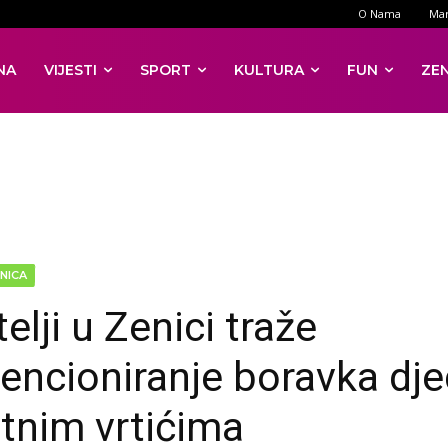
O Nama
Mar
NA
VIJESTI
SPORT
KULTURA
FUN
ZE
NICA
elji u Zenici traže
encioniranje boravka dje
atnim vrtićima