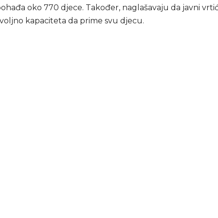
hađa oko 770 djece. Također, naglašavaju da javni vrtići
oljno kapaciteta da prime svu djecu.