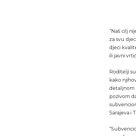
“Naš cilj n
za svu djec
djeci kvali
ili javni vr
Roditelji s
kako njihov
detaljnom 
pozivom da
subvencion
Sarajeva i 
“Subvencio