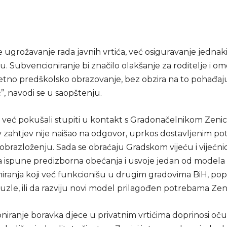
ije ugrožavanje rada javnih vrtića, već osiguravanje jednak
u. Subvencioniranje bi značilo olakšanje za roditelje i o
tetno predškolsko obrazovanje, bez obzira na to pohađaju 
tić”, navodi se u saopštenju.
u već pokušali stupiti u kontakt s Gradonačelnikom Zenice
 zahtjev nije naišao na odgovor, uprkos dostavljenim pot
obrazloženju. Sada se obraćaju Gradskom vijeću i vijećni
 ispune predizborna obećanja i usvoje jedan od modela
iranja koji već funkcionišu u drugim gradovima BiH, po
Tuzle, ili da razviju novi model prilagođen potrebama Zen
niranje boravka djece u privatnim vrtićima doprinosi oč