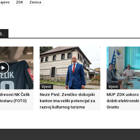
rajevo
ZDK
Zenica
...
Vijesti
Vijesti
 dresovi NK Čelik
Nezir Pivić: Zeničko-dobojski
MUP ZDK uskoro 
Mostaru (FOTO)
kanton ima veliki potencijal za
dobiti elektronski
razvoj kulturnog turizma
Gruntu