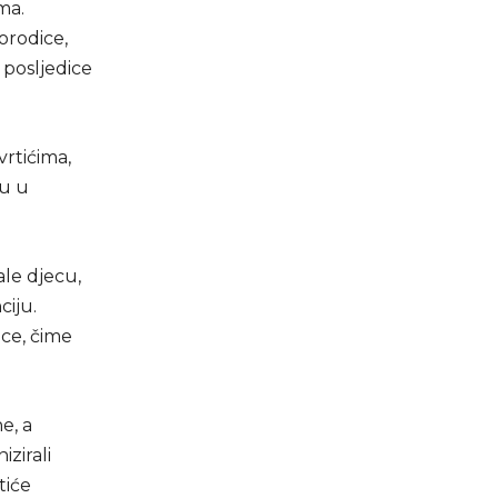
ma.
orodice,
 posljedice
rtićima,
tu u
ale djecu,
ciju.
ice, čime
e, a
izirali
tiće