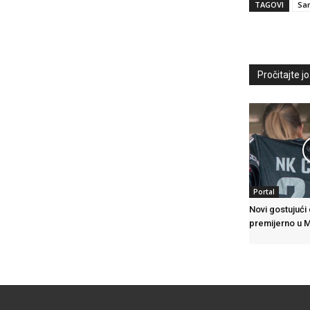
TAGOVI
Sa
Pročitajte još
Portal
Novi gostujući
premijerno u 