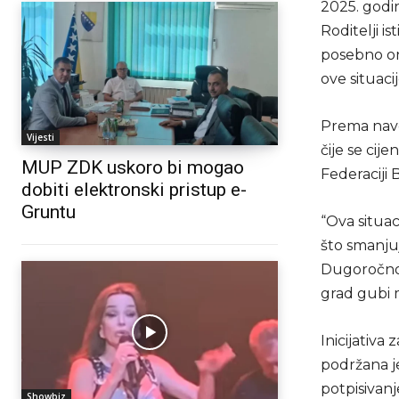
2025. godin
Roditelji i
posebno one
ove situacij
Prema navo
Vijesti
čije se ci
MUP ZDK uskoro bi mogao
Federaciji B
dobiti elektronski pristup e-
Gruntu
“Ova situa
što smanju
Dugoročno,
grad gubi m
Inicijativa
podržana je
potpisivanj
Showbiz