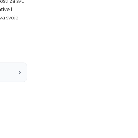
osti za svu
tive i
va svoje
›