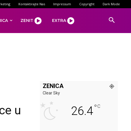
keting
Kontaktirajte Nas
Impressum
Copyright
Dark Mode
NICA
ZENIT
EXTRA
ZENICA
Clear Sky
°
ce u
C
26.4