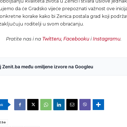
oboljšanju kvaliteta života u Zenici i stvara uslove jednak
ujemo da će Gradsko vijeće prepoznati važnost ove inicija
onkretne korake kako bi Zenica postala grad koji podrža
zaključuju roditelji u svom obraćanju.
Pratite nas i na
Twitteru
,
Facebooku
i
Instagramu
.
 Zenit.ba među omiljene izvore na Googleu
eli
t.ba