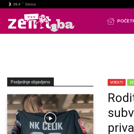
C
26.4
Zenica
POČET
Posljednje objavljeno
VIJESTI
ZE
Rodit
subv
priv