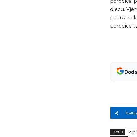
porodica, p
djecu. Vjer
poduzeti k
porodice”, 
Dodaj
Podlij
IZVOR
Zeni