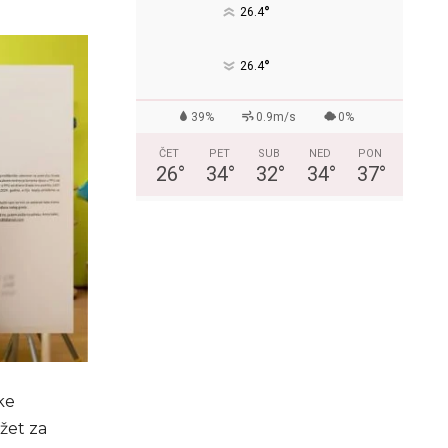
°
26.4
°
26.4
39%
0.9m/s
0%
ČET
PET
SUB
NED
PON
26
°
34
°
32
°
34
°
37
°
ke
žet za