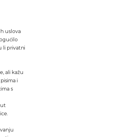
ih uslova
mogućilo
li privatni
, ali kažu
pisima i
cima s
put
ice.
uvanju