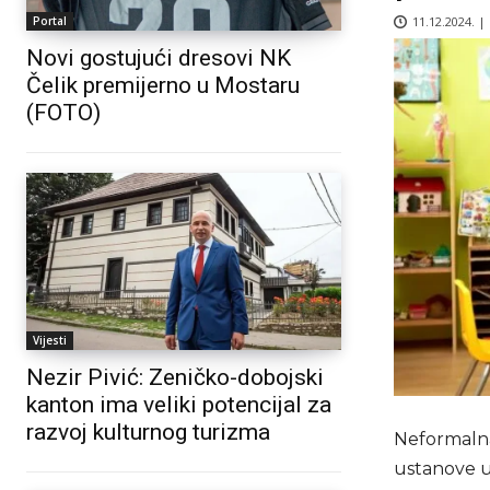
11.12.2024. |
Portal
Novi gostujući dresovi NK
Čelik premijerno u Mostaru
(FOTO)
Vijesti
Nezir Pivić: Zeničko-dobojski
kanton ima veliki potencijal za
razvoj kulturnog turizma
Neformalna
ustanove u