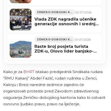
fasada objekta
02.07.2026
ZENIČKO-DOBOJSKI KANTON
Vlada ZDK nagradila učenike
generacije osnovnih i srednjih
škola (FOTO)
01.07.2026
ZENIČKO-DOBOJSKI KANTON
Raste broj posjeta turista
ZDK-u, Olovo lider banjsko-
zdravstvenog i rekreacionog
turizma
Kako je za
BHRT
istakao predsjednik Sindikata rudara
“RMU Kakanj” Abdel Fazlić, rudari rudnika u Zenici,
Kaknju i Brezi naredne sedmice zajedno će
organizovati proteste pred Zavodom zdravstvenog
osiguranja Zeničko-dobojskog kantona kako bi ostvarili
osnovno ljudsko pravo, pravo na liječenje.