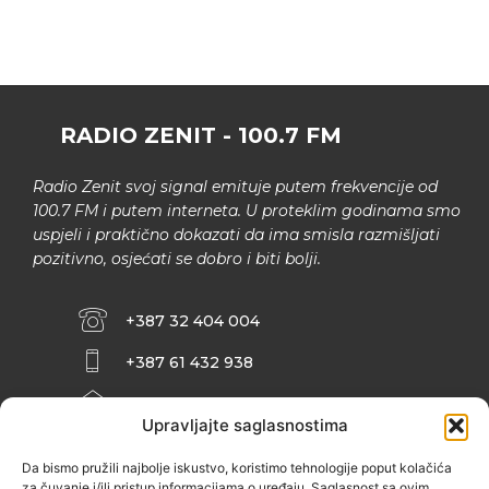
RADIO ZENIT - 100.7 FM
Radio Zenit svoj signal emituje putem frekvencije od
100.7 FM i putem interneta. U proteklim godinama smo
uspjeli i praktično dokazati da ima smisla razmišljati
pozitivno, osjećati se dobro i biti bolji.
+387 32 404 004
+387 61 432 938
INFO@ZENIT.BA
Upravljajte saglasnostima
HUSEINA KULENOVIĆA BR. 2 (RK
ZENIČANKA, 3. SPRAT), 72000 ZENICA
Da bismo pružili najbolje iskustvo, koristimo tehnologije poput kolačića
za čuvanje i/ili pristup informacijama o uređaju. Saglasnost sa ovim