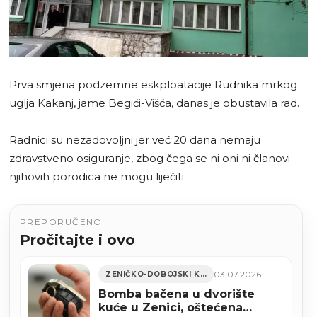
Prva smjena podzemne eskploatacije Rudnika mrkog
uglja Kakanj, jame Begići-Višća, danas je obustavila rad.
Radnici su nezadovoljni jer već 20 dana nemaju
zdravstveno osiguranje, zbog čega se ni oni ni članovi
njihovih porodica ne mogu liječiti.
PREPORUČENO
Pročitajte i ovo
03.07.2026
ZENIČKO-DOBOJSKI KANTON
Bomba bačena u dvorište
kuće u Zenici, oštećena