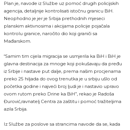
Plan je, navode iz Službe uz pomoć drugih policijskih
agencija, detaljnije kontrolisati istočnu granicu BiH.
Neophodno je jer je Srbija prethodnih mjeseci
planskim aktivnosima i akcijama policije pojačala
kontrolu granice, naročito dio koji graniči sa
Mađarskom.
“Samim tim cijela migracija se usmjerila ka BiH i BiH je
glavna destinacija za mnoge koji pokušavaju da pređu
iz Srbije i nastave put dalje, prema našim procjenama
preko 25 hiljada do ovog trenutka je u srbiju ušlo od
početka godine i najveći broj ljudi je i nastavio upravo
ovom rutom preko Drine ka BiH”, rekao je Radoša
Đurović,ravnatelj Centra za zaštitu i pomoć tražiteljima
azila Srbija.
Iz Službe za poslove sa strancima navode da se, kada