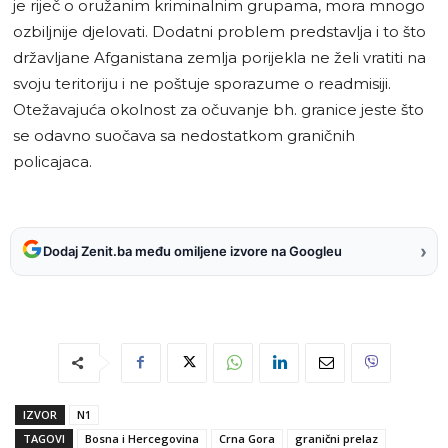
je riječ o oružanim kriminalnim grupama, mora mnogo
ozbiljnije djelovati. Dodatni problem predstavlja i to što
državljane Afganistana zemlja porijekla ne želi vratiti na
svoju teritoriju i ne poštuje sporazume o readmisiji.
Otežavajuća okolnost za očuvanje bh. granice jeste što
se odavno suočava sa nedostatkom graničnih
policajaca.
›
Dodaj Zenit.ba među omiljene izvore na Googleu
IZVOR
N1
TAGOVI
Bosna i Hercegovina
Crna Gora
granični prelaz