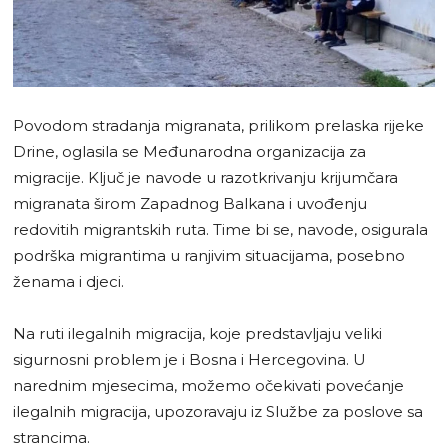
Povodom stradanja migranata, prilikom prelaska rijeke
Drine, oglasila se Međunarodna organizacija za
migracije. Ključ je navode u razotkrivanju krijumčara
migranata širom Zapadnog Balkana i uvođenju
redovitih migrantskih ruta. Time bi se, navode, osigurala
podrška migrantima u ranjivim situacijama, posebno
ženama i djeci.
Na ruti ilegalnih migracija, koje predstavljaju veliki
sigurnosni problem je i Bosna i Hercegovina. U
narednim mjesecima, možemo očekivati povećanje
ilegalnih migracija, upozoravaju iz Službe za poslove sa
strancima.