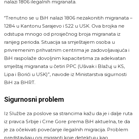
nalazi 1806 ilegalnih migranata.
“Trenutno se u BiH nalazi 1806 nezakonitih migranata –
1284 u Kantonu Sarajevo i 522 u USK. Ova brojka ne
odstupa mnogo od prosječnog broja migranata iz
ranijeg perioda. Situacija sa smještajem osoba u
privremenim prihvatnim centrima je zadovoljavajuća i
BiH raspolaže dovoljnim kapacitetima za adekvatan
smještaj migranata u četiri PPC (Ušivak i Blažuj u KS,
Lipa i Borići u USK)”, navode iz Ministarstva sigurnosti
BiH za BHRT.
Sigurnosni problem
Iz Službe za poslove sa strancima kažu da je i dalje ruta
iz pravca Srbije i Crne Gore prema BiH aktuelna, te da
je za očekivati povećanje ilegalnih migracija. Problem
predstavljaju oni migranti koje detektuju kao