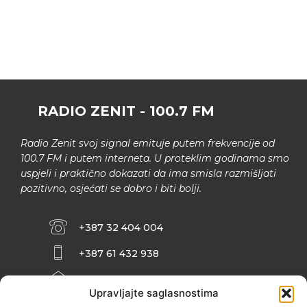
RADIO ZENIT - 100.7 FM
Radio Zenit svoj signal emituje putem frekvencije od
100.7 FM i putem interneta. U proteklim godinama smo
uspjeli i praktično dokazati da ima smisla razmišljati
pozitivno, osjećati se dobro i biti bolji.
+387 32 404 004
+387 61 432 938
INFO@ZENIT.BA
Upravljajte saglasnostima
HUSEINA KULENOVIĆA BR. 2 (RK