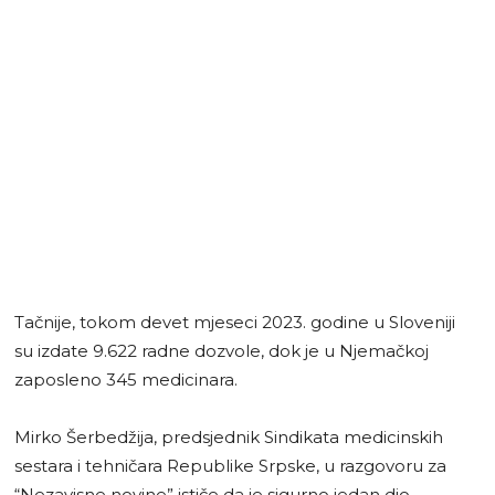
Tačnije, tokom devet mjeseci 2023. godine u Sloveniji
su izdate 9.622 radne dozvole, dok je u Njemačkoj
zaposleno 345 medicinara.
Mirko Šerbedžija, predsjednik Sindikata medicinskih
sestara i tehničara Republike Srpske, u razgovoru za
“Nezavisne novine” ističe da je sigurno jedan dio