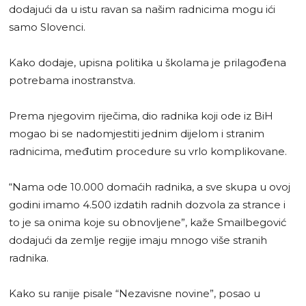
dodajući da u istu ravan sa našim radnicima mogu ići
samo Slovenci.
Kako dodaje, upisna politika u školama je prilagođena
potrebama inostranstva.
Prema njegovim riječima, dio radnika koji ode iz BiH
mogao bi se nadomjestiti jednim dijelom i stranim
radnicima, međutim procedure su vrlo komplikovane.
“Nama ode 10.000 domaćih radnika, a sve skupa u ovoj
godini imamo 4.500 izdatih radnih dozvola za strance i
to je sa onima koje su obnovljene”, kaže Smailbegović
dodajući da zemlje regije imaju mnogo više stranih
radnika.
Kako su ranije pisale “Nezavisne novine”, posao u