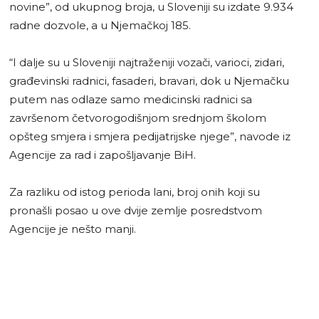
novine”, od ukupnog broja, u Sloveniji su izdate 9.934
radne dozvole, a u Njemačkoj 185.
“I dalje su u Sloveniji najtraženiji vozači, varioci, zidari,
građevinski radnici, fasaderi, bravari, dok u Njemačku
putem nas odlaze samo medicinski radnici sa
završenom četvorogodišnjom srednjom školom
opšteg smjera i smjera pedijatrijske njege”, navode iz
Agencije za rad i zapošljavanje BiH.
Za razliku od istog perioda lani, broj onih koji su
pronašli posao u ove dvije zemlje posredstvom
Agencije je nešto manji.