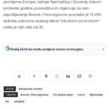
zemljama Evrope, tačnije Njemačkoj i Sloveniji, tokom
protekle godine posredstvom Agencije za rad i
zapošljavanje Bosne i Hercegovine pronašlo je 13.490
radnika, odnosno svakog dana “trbuhom za kruhom”
otišlo je njih više od 35.
›
Dodaj Zenit.ba među omiljene izvore na Googleu
IZVOR
Nezavisne novine
TAGOVI
Bosna i Hercegovina
Evropska unija
more
Njemačka
RS
sindikat