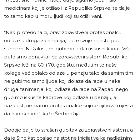
medicinara koji je otišao i iz Republike Srpske, te da je
to samo kap u moru ljudi koji su otišli vani.
“Naši profesionalci, pravi zdravstveni profesionalci,
odlaze u druga zanimanja, traže svoje mjesto pod
suncem. Nažalost, mi gubimo jedan iskusni kadar. Više
puta smo ponavljali da zdravstveni sistem Republike
Srpske leži na 60. i 70. godištu, međutim te naše
kolege već polako odlaze u penziju tako da samim tim
ne gubimo samo ljude koji dolaze da rade u neka
druga zanimanja, koji odlaze da rade na Zapad, nego
gubimo iskusne kadrove koji odlaze u penziju, a
nažalost, nemamo profesionalce koji će njihova mjesta
da nadoknade”, kaže Šerbedžija.
Dodaje da je to strašan gubitak za zdravstveni sistem, a
da je Sindikat poslao na stotine inicijativa ka nadležnim