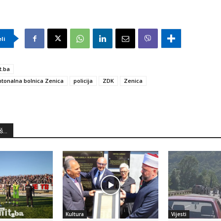
eli
t.ba
tonalna bolnica Zenica
policija
ZDK
Zenica
...
Kultura
Vijesti