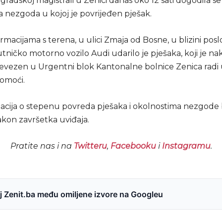
gradskoj magistrali u Zenici danas oko 12 sati dogodila se
a nezgoda u kojoj je povrijeđen pješak.
macijama s terena, u ulici Zmaja od Bosne, u blizini pos
utničko motorno vozilo Audi udarilo je pješaka, koji je n
evezen u Urgentni blok Kantonalne bolnice Zenica radi 
pomoći.
macija o stepenu povreda pješaka i okolnostima nezgode 
kon završetka uviđaja.
Pratite nas i na
Twitteru
,
Facebooku
i
Instagramu
.
 Zenit.ba među omiljene izvore na Googleu