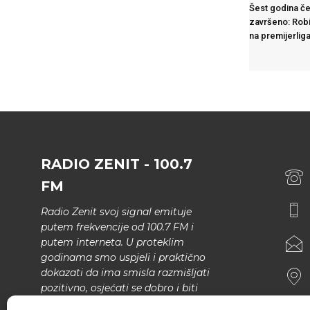
Šest godina če
završeno: Robi
na premijerlig
RADIO ZENIT - 100.7
FM
Radio Zenit svoj signal emituje
putem frekvencije od 100.7 FM i
putem interneta. U proteklim
godinama smo uspjeli i praktično
dokazati da ima smisla razmišljati
pozitivno, osjećati se dobro i biti
bolji.