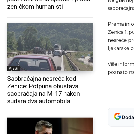
Na glavnoj 
zeničkom humanisti
saobraćajn
Prema infor
Zenica 1, p
nesreće pr
ljekarske 
Više infor
Vijesti
poznato na
Saobraćajna nesreća kod
Zenice: Potpuna obustava
saobraćaja na M-17 nakon
sudara dva automobila
Dodaj