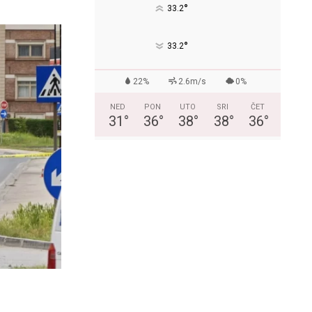
°
33.2
°
33.2
22%
2.6m/s
0%
NED
PON
UTO
SRI
ČET
31
°
36
°
38
°
38
°
36
°