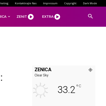
keting
Kontaktirajte Nas
Impressum
Copyright
Dark Mode
NICA
ZENIT
EXTRA
ZENICA
:
Clear Sky
°
C
33.2