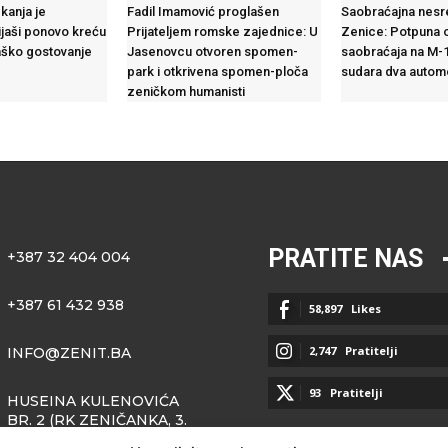
kanja je
Fadil Imamović proglašen
Saobraćajna nesr
jaši ponovo kreću
Prijateljem romske zajednice: U
Zenice: Potpuna 
aško gostovanje
Jasenovcu otvoren spomen-
saobraćaja na M-
park i otkrivena spomen-ploča
sudara dva autom
zeničkom humanisti
PRATITE NAS
+387 32 404 004
+387 61 432 938
58,897
Likes
2,747
Pratitelji
INFO@ZENIT.BA
93
Pratitelji
HUSEINA KULENOVIĆA
BR. 2 (RK ZENIČANKA, 3.
SPRAT), 72000 ZENICA