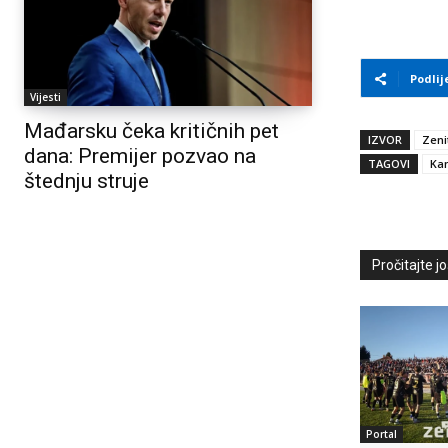
Podlij
Vijesti
Mađarsku čeka kritičnih pet
IZVOR
Zeni
dana: Premijer pozvao na
TAGOVI
Kan
štednju struje
Pročitajte još
Portal