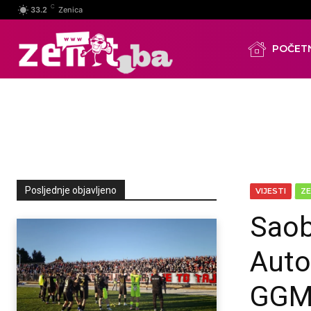
C
33.2
Zenica
POČET
Posljednje objavljeno
VIJESTI
ZE
Saob
Auto
GGM