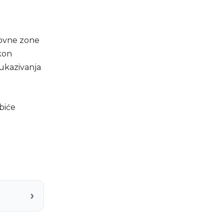
lovne zone
akon
ukazivanja
biće
›