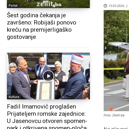
15.05.2026. |
Portal
Šest godina čekanja je
završeno: Robijaši ponovo
kreću na premijerligaško
gostovanje
Kultura
Fadil Imamović proglašen
Prijateljem romske zajednice:
Foto: Zenit.ba
U Jasenovcu otvoren spomen-
park i otkrivena spomen-ploča