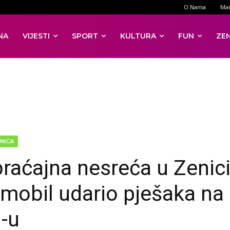
O Nama
Mar
NA
VIJESTI
SPORT
KULTURA
FUN
ZE
NICA
raćajna nesreća u Zenici
mobil udario pješaka na
-u