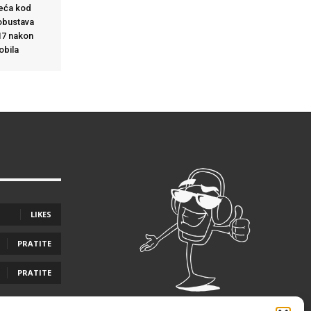
eća kod
obustava
17 nakon
obila
LIKES
PRATITE
PRATITE