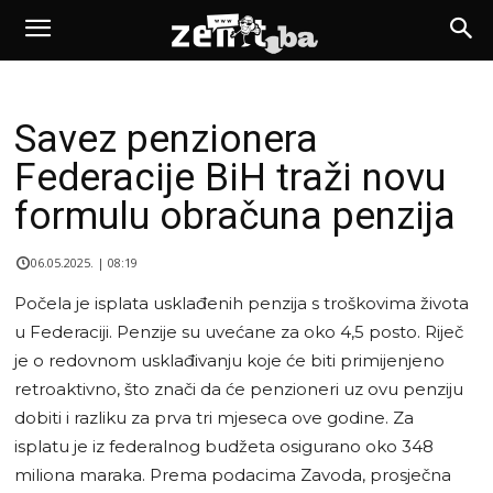
Savez penzionera
Federacije BiH traži novu
formulu obračuna penzija
06.05.2025. | 08:19
Počela je isplata usklađenih penzija s troškovima života
u Federaciji. Penzije su uvećane za oko 4,5 posto. Riječ
je o redovnom usklađivanju koje će biti primijenjeno
retroaktivno, što znači da će penzioneri uz ovu penziju
dobiti i razliku za prva tri mjeseca ove godine. Za
isplatu je iz federalnog budžeta osigurano oko 348
miliona maraka. Prema podacima Zavoda, prosječna