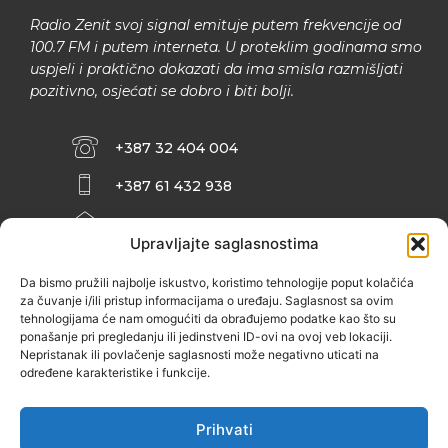
Radio Zenit svoj signal emituje putem frekvencije od
100.7 FM i putem interneta. U proteklim godinama smo
uspjeli i praktično dokazati da ima smisla razmišljati
pozitivno, osjećati se dobro i biti bolji.
+387 32 404 004
+387 61 432 938
INFO@ZENIT.BA
Upravljajte saglasnostima
HUSEINA KULENOVIĆA BR. 2 (RK
ZENIČANKA, 3. SPRAT), 72000 ZENICA
Da bismo pružili najbolje iskustvo, koristimo tehnologije poput kolačića
za čuvanje i/ili pristup informacijama o uređaju. Saglasnost sa ovim
tehnologijama će nam omogućiti da obrađujemo podatke kao što su
ponašanje pri pregledanju ili jedinstveni ID-ovi na ovoj veb lokaciji.
Nepristanak ili povlačenje saglasnosti može negativno uticati na
određene karakteristike i funkcije.
Prihvati