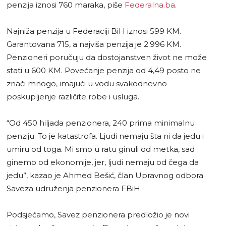
penzija iznosi 760 maraka, piše
Federalna.ba
.
Najniža penzija u Federaciji BiH iznosi 599 KM.
Garantovana 715, a najviša penzija je 2.996 KM.
Penzioneri poručuju da dostojanstven život ne može
stati u 600 KM. Povećanje penzija od 4,49 posto ne
znači mnogo, imajući u vodu svakodnevno
poskupljenje različite robe i usluga.
“Od 450 hiljada penzionera, 240 prima minimalnu
penziju. To je katastrofa. Ljudi nemaju šta ni da jedu i
umiru od toga. Mi smo u ratu ginuli od metka, sad
ginemo od ekonomije, jer, ljudi nemaju od čega da
jedu”, kazao je Ahmed Bešić, član Upravnog odbora
Saveza udruženja penzionera FBiH.
Podsjećamo, Savez penzionera predložio je novi