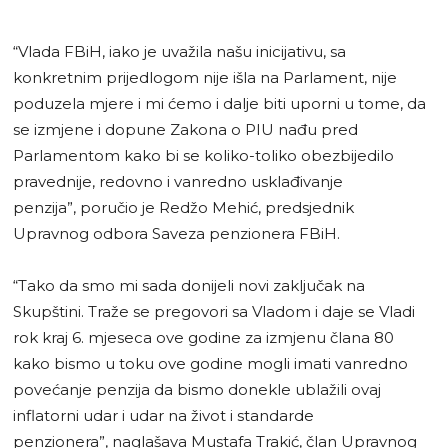
“Vlada FBiH, iako je uvažila našu inicijativu, sa
konkretnim prijedlogom nije išla na Parlament, nije
poduzela mjere i mi ćemo i dalje biti uporni u tome, da
se izmjene i dopune Zakona o PIU nađu pred
Parlamentom kako bi se koliko-toliko obezbijedilo
pravednije, redovno i vanredno usklađivanje
penzija”, poručio je Redžo Mehić, predsjednik
Upravnog odbora Saveza penzionera FBiH.
“Tako da smo mi sada donijeli novi zaključak na
Skupštini. Traže se pregovori sa Vladom i daje se Vladi
rok kraj 6. mjeseca ove godine za izmjenu člana 80
kako bismo u toku ove godine mogli imati vanredno
povećanje penzija da bismo donekle ublažili ovaj
inflatorni udar i udar na život i standarde
penzionera”, naglašava Mustafa Trakić, član Upravnog