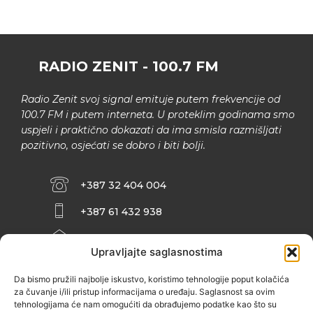
RADIO ZENIT - 100.7 FM
Radio Zenit svoj signal emituje putem frekvencije od
100.7 FM i putem interneta. U proteklim godinama smo
uspjeli i praktično dokazati da ima smisla razmišljati
pozitivno, osjećati se dobro i biti bolji.
+387 32 404 004
+387 61 432 938
INFO@ZENIT.BA
Upravljajte saglasnostima
HUSEINA KULENOVIĆA BR. 2 (RK
ZENIČANKA, 3. SPRAT), 72000 ZENICA
Da bismo pružili najbolje iskustvo, koristimo tehnologije poput kolačića
za čuvanje i/ili pristup informacijama o uređaju. Saglasnost sa ovim
tehnologijama će nam omogućiti da obrađujemo podatke kao što su