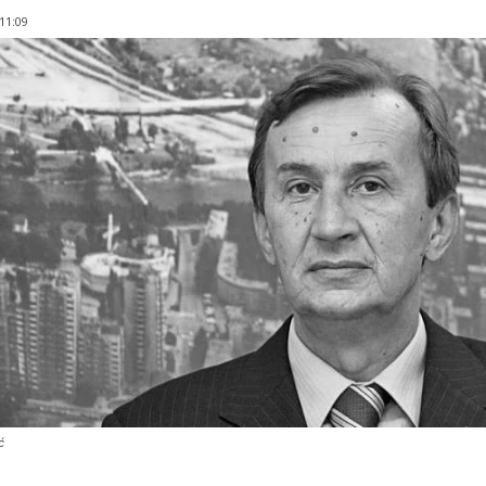
 11:09
ć