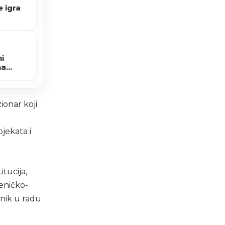
e igra
i
na
ionar koji
jekata i
itucija,
eničko-
nik u radu