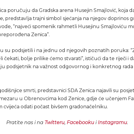
ica poručuju da Gradska arena Husejin Smajlović, koja d
, predstavlja trajni simbol sjećanja na njegov doprinos gr
avode, “najveći spomenik rahmetli Husejinu Smajloviću m
 preporođena Zenica”.
 su podsjetili i na jednu od njegovih poznatih poruka: “
li čekati, bolje prilike ćemo stvarati”, ističući da te riječi i 
aju podsjetnik na važnost odgovornog i konkretnog rada
išnjice smrti, predstavnici SDA Zenica najavili su posje
ezaru u Obrenovcima kod Zenice, gdje će učenjem Fat
 cvijeća odati počast bivšem gradonačelniku.
Pratite nas i na
Twitteru
,
Facebooku
i
Instagramu
.