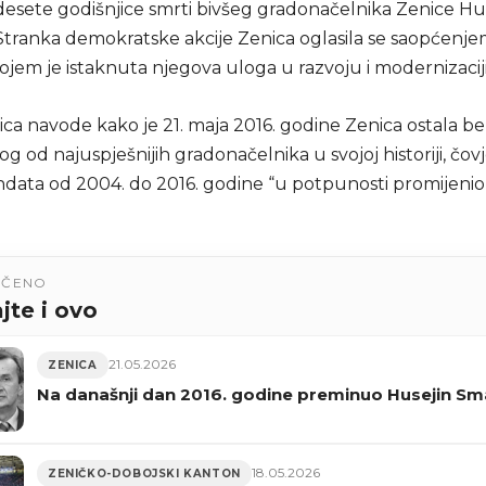
sete godišnjice smrti bivšeg gradonačelnika Zenice Hu
 Stranka demokratske akcije Zenica oglasila se saopćenje
ojem je istaknuta njegova uloga u razvoju i modernizaciji
ca navode kako je 21. maja 2016. godine Zenica ostala be
nog od najuspješnijih gradonačelnika u svojoj historiji, čovj
ata od 2004. do 2016. godine “u potpunosti promijenio 
UČENO
jte i ovo
21.05.2026
ZENICA
Na današnji dan 2016. godine preminuo Husejin Sma
18.05.2026
ZENIČKO-DOBOJSKI KANTON