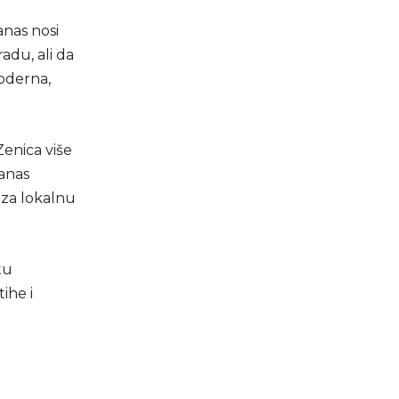
anas nosi
adu, ali da
oderna,
Zenica više
danas
 za lokalnu
tu
ihe i