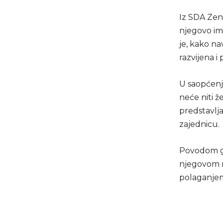
Iz SDA Zen
njegovo ime
je, kako n
razvijena i
U saopćenju
neće niti že
predstavlj
zajednicu.
Povodom god
njegovom m
polaganjem