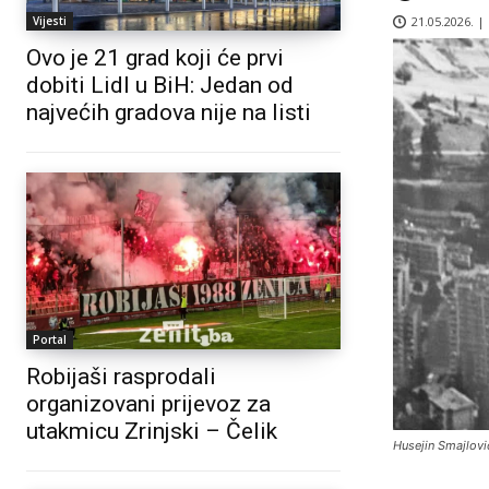
21.05.2026. |
Vijesti
Ovo je 21 grad koji će prvi
dobiti Lidl u BiH: Jedan od
najvećih gradova nije na listi
Portal
Robijaši rasprodali
organizovani prijevoz za
utakmicu Zrinjski – Čelik
Husejin Smajlovi