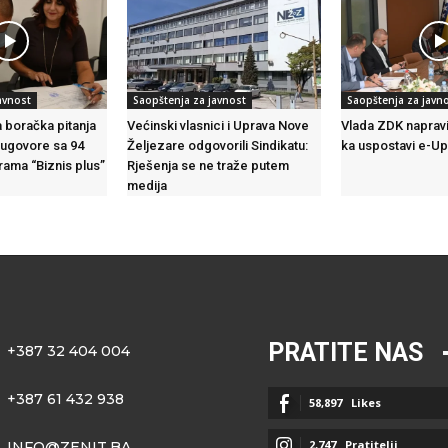
avnost
Saopštenja za javnost
Saopštenja za javn
a boračka pitanja
Većinski vlasnici i Uprava Nove
Vlada ZDK napravi
 ugovore sa 94
Željezare odgovorili Sindikatu:
ka uspostavi e-U
rama “Biznis plus”
Rješenja se ne traže putem
medija
PRATITE NAS
+387 32 404 004
+387 61 432 938
58,897
Likes
2,747
Pratitelji
INFO@ZENIT.BA