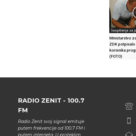
Saopštenja za j
Ministarstvo z
ZDK potpisalo
korisnika prog
(FOTO)
RADIO ZENIT - 100.7
FM
Radio Zenit svoj signal emituje
putem frekvencije od 100.7 FM i
putem interneta. U proteklim