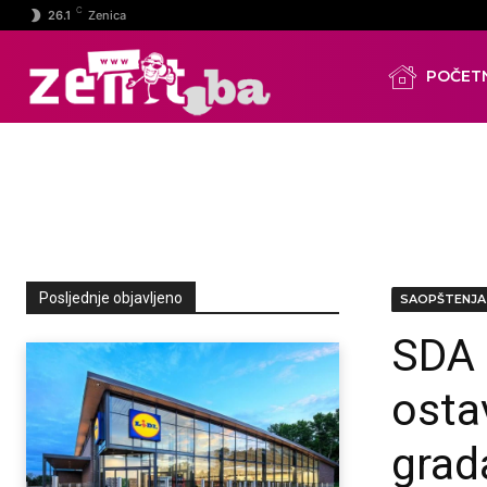
C
26.1
Zenica
POČET
Posljednje objavljeno
SAOPŠTENJA
SDA 
ostav
grad