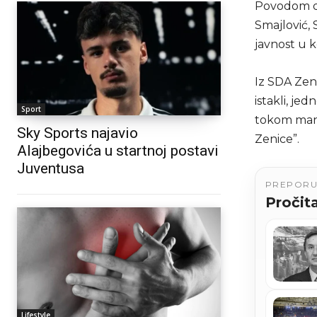
Povodom de
Smajlović,
javnost u k
Iz SDA Zeni
istakli, jed
Sport
tokom mand
Sky Sports najavio
Zenice”.
Alajbegovića u startnoj postavi
Juventusa
PREPOR
Pročita
Lifestyle