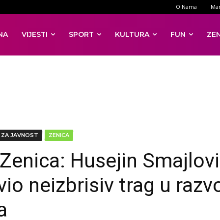
O Nama
Mar
NA
VIJESTI
SPORT
KULTURA
FUN
ZE
 ZA JAVNOST
ZENICA
Zenica: Husejin Smajlov
io neizbrisiv trag u razv
a