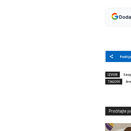
Dodaj
Podlij
IZVOR
Saop
TAGOVI
Are
Pročitajte još