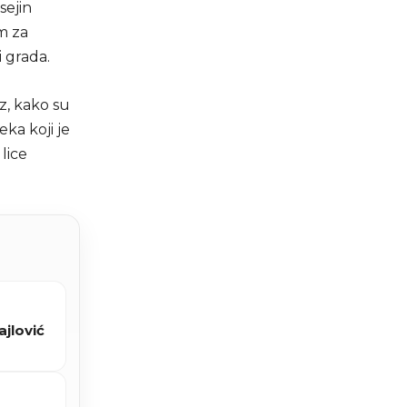
sejin
m za
 grada.
z, kako su
eka koji je
lice
jlović