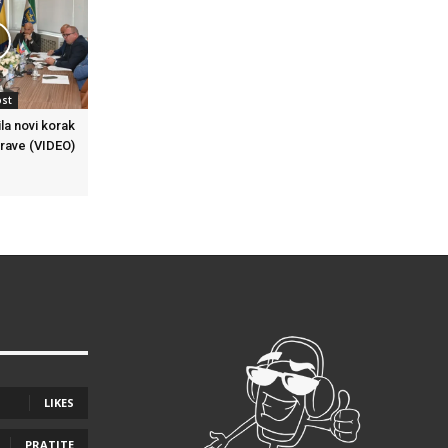
ost
la novi korak
prave (VIDEO)
LIKES
PRATITE