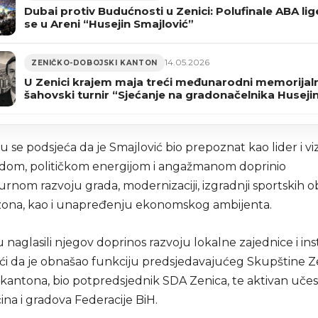
Dubai protiv Budućnosti u Zenici: Polufinale ABA lig
se u Areni “Husejin Smajlović”
14.05.2026
ZENIČKO-DOBOJSKI KANTON
U Zenici krajem maja treći međunarodni memorijaln
šahovski turnir “Sjećanje na gradonačelnika Huseji
Smajlovića”
 se podsjeća da je Smajlović bio prepoznat kao lider i viz
radom, političkom energijom i angažmanom doprinio
urnom razvoju grada, modernizaciji, izgradnji sportskih ob
zona, kao i unapređenju ekonomskog ambijenta.
naglasili njegov doprinos razvoju lokalne zajednice i inst
ći da je obnašao funkciju predsjedavajućeg Skupštine Z
kantona, bio potpredsjednik SDA Zenica, te aktivan učes
na i gradova Federacije BiH.