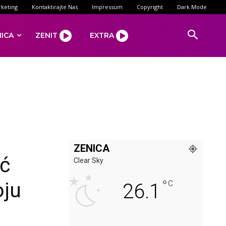
keting
Kontaktirajte Nas
Impressum
Copyright
Dark Mode
NICA
ZENIT
EXTRA
ZENICA
ić
Clear Sky
°
oju
C
26.1