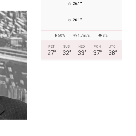
°
26.1
°
26.1
50%
1.7m/s
3%
PET
SUB
NED
PON
UTO
27
°
32
°
33
°
37
°
38
°