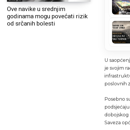
Ove navike u srednjim
godinama mogu povećati rizik
od srčanih bolesti
U saopćenju
je svojim 
infrastrukt
poslovnih 
Posebno su 
podsjećaju
dobojskog 
Saveza opći