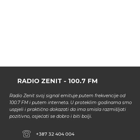
RADIO ZENIT - 100.7 FM
Radio Zenit svoj signal emituje putem frekvencije od
100.7 FM i putem interneta. U proteklim godinama smo
uspjeli i praktično dokazati da ima smisla razmišljati
pozitivno, osjećati se dobro i biti bolji.
+387 32 404 004