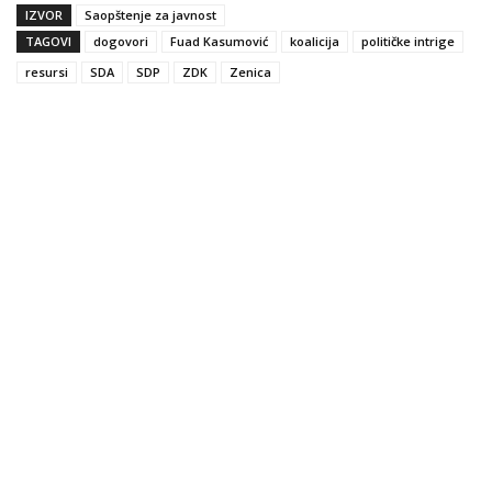
IZVOR
Saopštenje za javnost
TAGOVI
dogovori
Fuad Kasumović
koalicija
političke intrige
resursi
SDA
SDP
ZDK
Zenica