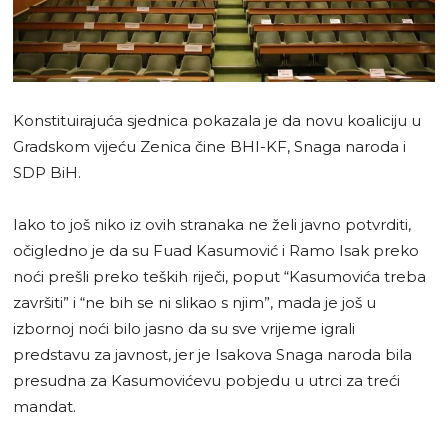
Konstituirajuća sjednica pokazala je da novu koaliciju u
Gradskom vijeću Zenica čine BHI-KF, Snaga naroda i
SDP BiH.
Iako to još niko iz ovih stranaka ne želi javno potvrditi,
očigledno je da su Fuad Kasumović i Ramo Isak preko
noći prešli preko teških riječi, poput “Kasumovića treba
završiti” i “ne bih se ni slikao s njim”, mada je još u
izbornoj noći bilo jasno da su sve vrijeme igrali
predstavu za javnost, jer je Isakova Snaga naroda bila
presudna za Kasumovićevu pobjedu u utrci za treći
mandat.