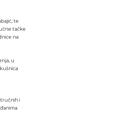
ajić, te
ljučne tačke
dnice na
enja, u
okušnica
tručnih i
rađanima