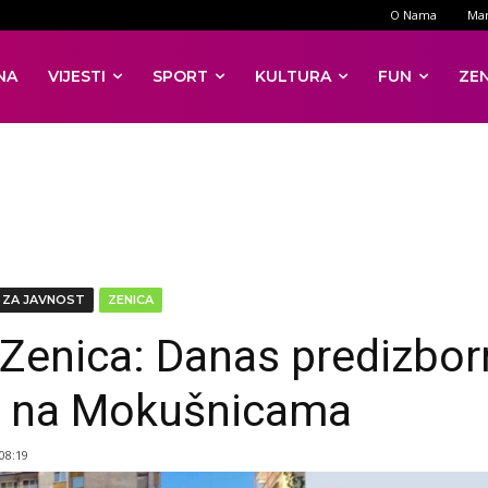
O Nama
Mar
NA
VIJESTI
SPORT
KULTURA
FUN
ZE
 ZA JAVNOST
ZENICA
Zenica: Danas predizbor
 na Mokušnicama
 08:19