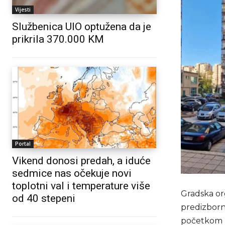
Vijesti
Službenica UIO optužena da je
prikrila 370.000 KM
Portal
Vikend donosi predah, a iduće
sedmice nas očekuje novi
toplotni val i temperature više
Gradska or
od 40 stepeni
predizborni
početkom u