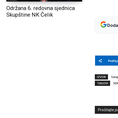
Održana 6. redovna sjednica
Skupštine NK Čelik
Dodaj
Podlij
IZVOR
Saop
TAGOVI
SD
Pročitajte još