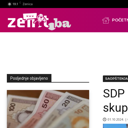
C
19.1
Zenica
POČET
Posljednje objavljeno
SAOPŠTENJA
SDP 
skup
01.10.2024. |