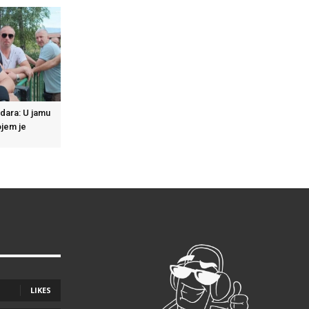
dara: U jamu
ojem je
o
LIKES