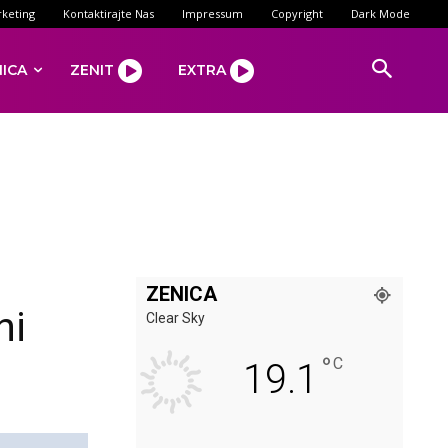
keting
Kontaktirajte Nas
Impressum
Copyright
Dark Mode
NICA
ZENIT
EXTRA
ZENICA
ni
Clear Sky
°
C
19.1