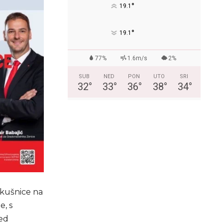
°
19.1
°
19.1
77%
1.6m/s
2%
SUB
NED
PON
UTO
SRI
32
°
33
°
36
°
38
°
34
°
okušnice na
e, s
red