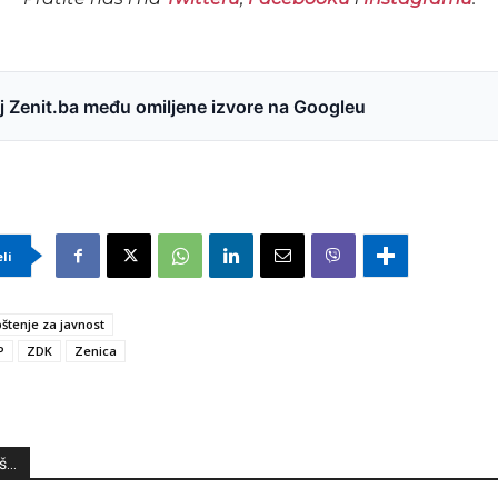
 Zenit.ba među omiljene izvore na Googleu
eli
štenje za javnost
P
ZDK
Zenica
...