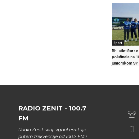
Sport
Bh. atletičarke
polufinala na 
juniorskom SP
RADIO ZENIT - 100.7
FM
Radio Zenit svoj signal emituje
putem frekvencije od 100.7 FM i