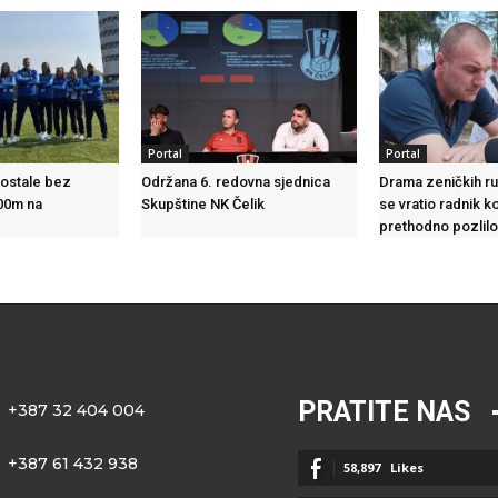
Portal
Portal
 ostale bez
Održana 6. redovna sjednica
Drama zeničkih ru
100m na
Skupštine NK Čelik
se vratio radnik k
prethodno pozlil
PRATITE NAS
+387 32 404 004
+387 61 432 938
58,897
Likes