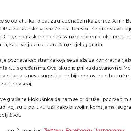
 se obratiti kandidat za gradonačelnika Zenice, Almir Bab
DP-a za Gradsko vijeće Zenica. Učesnici će predstaviti k
DP-a, s naglaskom na rješavanje problema lokalne zaje
, kao i viziju za unapređenje cijelog grada.
 je poznata kao stranka koja se zalaže za konkretna rješ
ntaktu s građanima. Ovaj skup je prilika da stanovnici M
ja pitanja, iznesu sugestije i dobiju odgovore o budućim
za njihov kraj.
ve građane Mokušnica da nam se pridruže i podrže tim s
udi koji su u politiku ušli kako bi svojim komšijama i sug
lji život.
Pratite nas i na
Twitteru
,
Facebooku
i
Instagramu
.