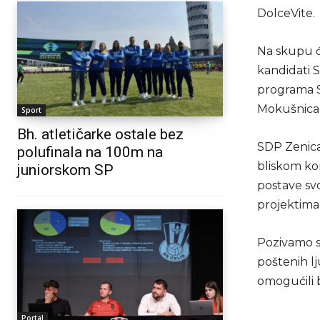
DolceVite.
Na skupu će
kandidati S
programa S
Mokušnicama
Sport
Bh. atletičarke ostale bez
SDP Zenica
polufinala na 100m na
bliskom ko
juniorskom SP
postave svo
projektima 
Pozivamo s
poštenih lj
omogućili bo
Portal