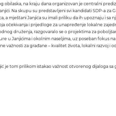
g obilaska, na kraju dana organizovan je centralni predi
anjići. Na skupu su predstavljeni svi kandidati SDP-a za 
ca, a mještani Janjića su imali priliku da ih upoznaju i sa n
oja očekivanja i prijedloge za unapređenje lokalne zajedn
nog druženja, razgovaralo se o projektima za poboljša
ture u Janjićima i okolnim naseljima, uz poseban fokus n
ne važnosti za građane – kvalitet života, lokalni razvoj i od
ić je tom prilikom istakao važnost otvorenog dijaloga sa