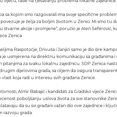
u vijeću, rade na rješavanju problema lokalne zajednice.
a sa kojom smo razgovarali ima svoje specifične probleme
 povezuje je želja za boljim životom u Zenici. Mi smo tu d
 stvarne akcije i promjene”, poručio je Alen Seferović, k
eće Zenica.
eljima Raspotočje, Drivuša i Janjići samo je dio šire kam
ja je usmjerena na direktnu komunikaciju sa građanima i 
m pitanjima za svaku lokalnu zajednicu. SDP Zenica nasta
 drugim dijelovima grada, sa ciljem da osigura transparen
last koja radi u interesu svih građana Zenice.
tivnosti, Almir Babajić i kandidati za Gradsko vijeće Zen
ećenost poboljšanju uslova života za sve stanovnike Zeni
ašavaju da su svi građani važan dio ove zajednice i ključ
 razvoju grada.