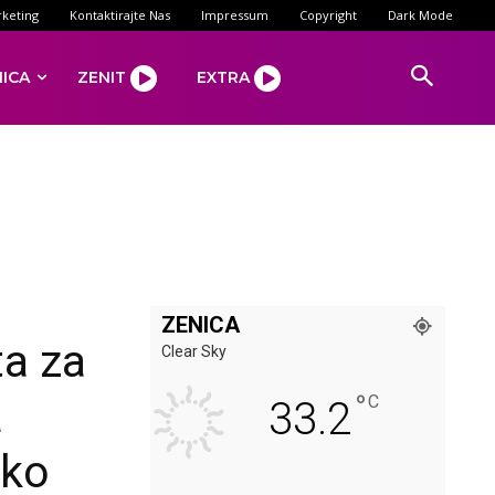
keting
Kontaktirajte Nas
Impressum
Copyright
Dark Mode
NICA
ZENIT
EXTRA
ZENICA
ta za
Clear Sky
°
a
C
33.2
sko