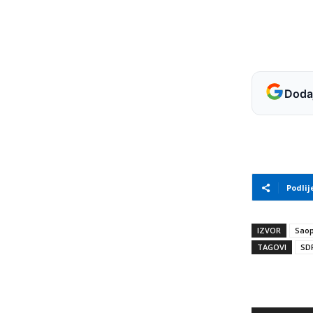
Dodaj
Podlij
IZVOR
Saop
TAGOVI
SD