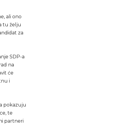
, ali ono
a tu želju
andidat za
panje SDP-a
rad na
vit će
tnu i
ica pokazuju
ce, te
ni partneri