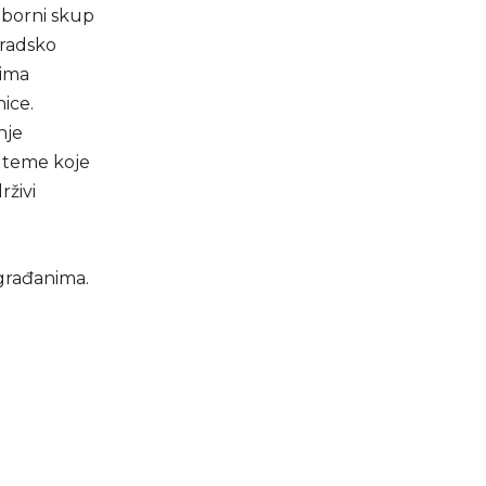
zborni skup
Gradsko
jima
ice.
nje
a teme koje
rživi
 građanima.