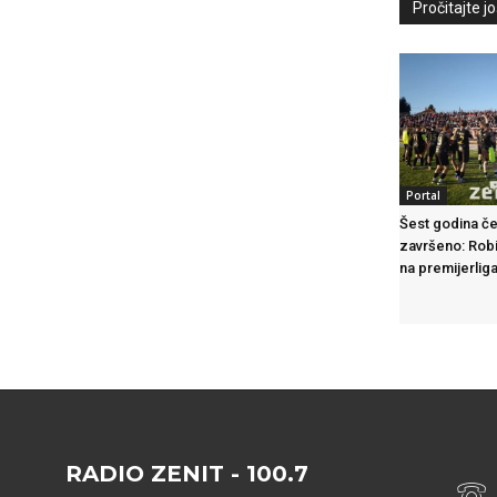
Pročitajte još
Portal
Šest godina če
završeno: Robi
na premijerlig
RADIO ZENIT - 100.7