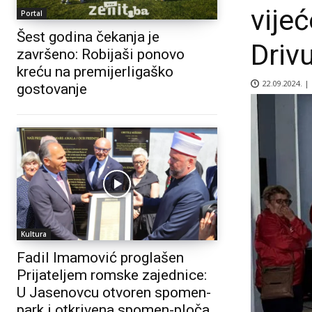
vije
Portal
Šest godina čekanja je
Drivu
završeno: Robijaši ponovo
kreću na premijerligaško
22.09.2024. |
gostovanje
Kultura
Fadil Imamović proglašen
Prijateljem romske zajednice:
U Jasenovcu otvoren spomen-
park i otkrivena spomen-ploča