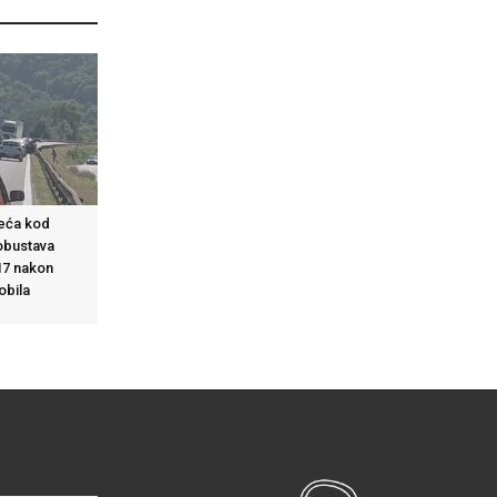
eća kod
obustava
17 nakon
obila