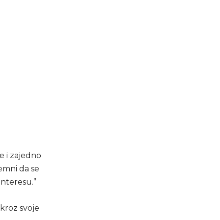
e i zajedno
remni da se
interesu.”
 kroz svoje