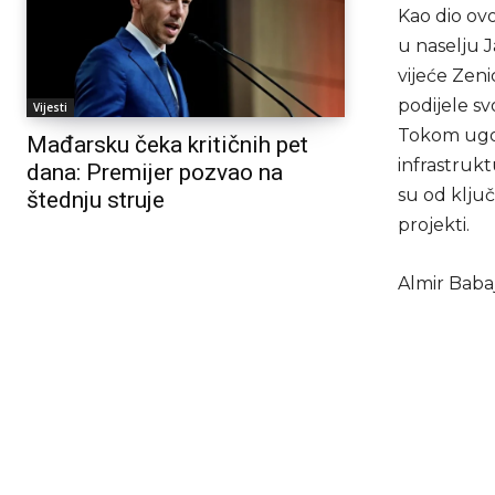
Kao dio ovo
u naselju J
vijeće Zeni
podijele sv
Vijesti
Tokom ugod
Mađarsku čeka kritičnih pet
infrastruk
dana: Premijer pozvao na
su od ključ
štednju struje
projekti.
Almir Babaj