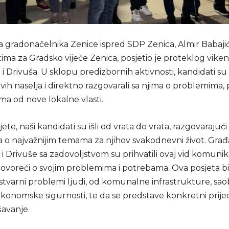
a gradonačelnika Zenice ispred SDP Zenica, Almir Babaji
ima za Gradsko vijeće Zenica, posjetio je proteklog vike
i Drivuša. U sklopu predizbornih aktivnosti, kandidati su 
vih naselja i direktno razgovarali sa njima o problemima
ima od nove lokalne vlasti.
te, naši kandidati su išli od vrata do vrata, razgovarajući
 o najvažnijim temama za njihov svakodnevni život. Građ
i Drivuše sa zadovoljstvom su prihvatili ovaj vid komunika
voreći o svojim problemima i potrebama. Ova posjeta bila
stvarni problemi ljudi, od komunalne infrastrukture, sao
 ekonomske sigurnosti, te da se predstave konkretni prije
šavanje.