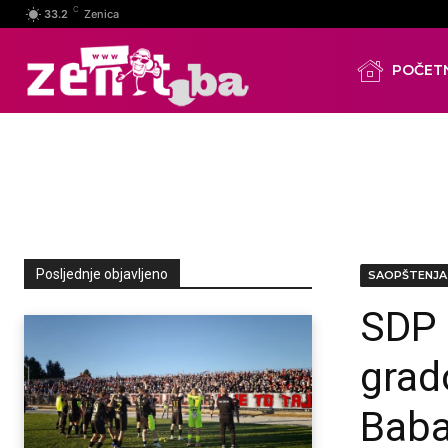
C
33.2
Zenica
POČET
Posljednje objavljeno
SAOPŠTENJA
SDP 
grad
Baba