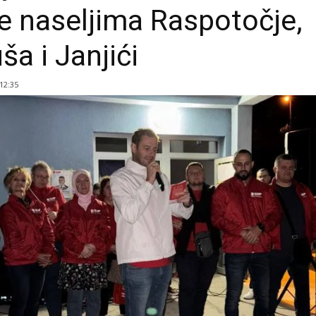
će naseljima Raspotočje,
ša i Janjići
 12:35