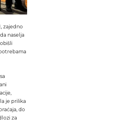
ć, zajedno
nda naselja
obišli
, potrebama
 sa
ani
cije,
 je prilika
braćaja, do
dlozi za