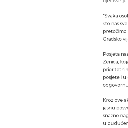
djelovanje 
“Svaka osob
što nas sve
pretočimo u
Gradsko vij
Posjeta nas
Zenica, ko
prioritetni
posjete i u
odgovornu v
Kroz ove ak
jasnu posv
snažno nagl
u budućem