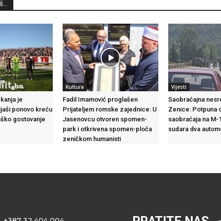
...
Kultura
Vijesti
kanja je
Fadil Imamović proglašen
Saobraćajna nesr
jaši ponovo kreću
Prijateljem romske zajednice: U
Zenice: Potpuna 
aško gostovanje
Jasenovcu otvoren spomen-
saobraćaja na M-
park i otkrivena spomen-ploča
sudara dva autom
zeničkom humanisti
+387 32 404 004