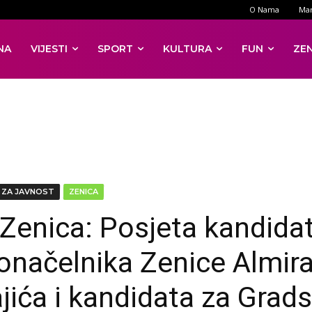
O Nama
Mar
NA
VIJESTI
SPORT
KULTURA
FUN
ZE
 ZA JAVNOST
ZENICA
Zenica: Posjeta kandida
onačelnika Zenice Almir
jića i kandidata za Grad