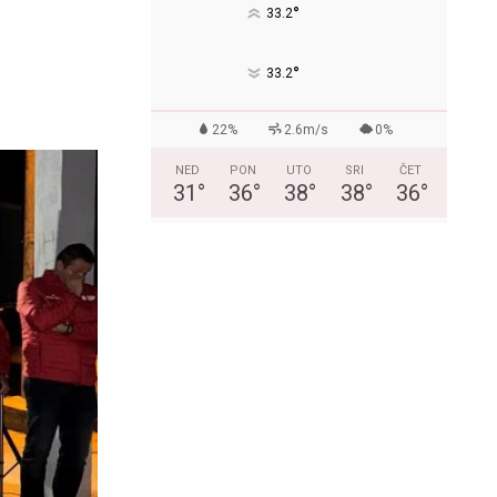
°
33.2
°
33.2
22%
2.6m/s
0%
NED
PON
UTO
SRI
ČET
31
°
36
°
38
°
38
°
36
°