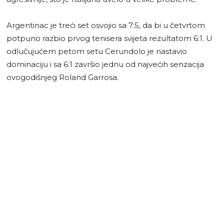
Argentinac je treći set osvojio sa 7:5, da bi u četvrtom
potpuno razbio prvog tenisera svijeta rezultatom 6:1. U
odlučujućem petom setu Cerundolo je nastavio
dominaciju i sa 6:1 završio jednu od najvećih senzacija
ovogodišnjeg Roland Garrosa.