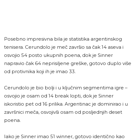
Posebno impresivna bila je statistika argentinskog
tenisera. Cerundolo je meč završio sa čak 14 aseva i
osvojio 54 posto ukupnih poena, dok je Sinner
napravio čak 64 neprisiljene greške, gotovo duplo više
od protivnika koji ih je imao 33.
Cerundolo je bio bolji i u ključnim segmentima igre –
osvojio je osam od 14 break lopti, dok je Sinner
iskoristio pet od 16 prilika. Argentinac je dominirao i u
završnici meča, osvojivši osam od posljednjih deset
poena.
Iako je Sinner imao 51 winner, gotovo identično kao