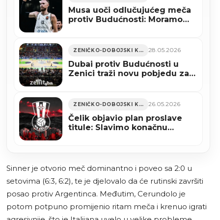
Musa uoči odlučujućeg meča
protiv Budućnosti: Moramo
povećati energiju
28.05.2026
ZENIČKO-DOBOJSKI KANTON
Dubai protiv Budućnosti u
Zenici traži novu pobjedu za
prvo finale ABA lige
26.05.2026
ZENIČKO-DOBOJSKI KANTON
Čelik objavio plan proslave
titule: Slavimo konačnu
pobjedu
Sinner je otvorio meč dominantno i poveo sa 2:0 u
setovima (6:3, 6:2), te je djelovalo da će rutinski završiti
posao protiv Argentinca. Međutim, Cerundolo je
potom potpuno promijenio ritam meča i krenuo igrati
agresivnije, što je Italijana uvelo u velike probleme.