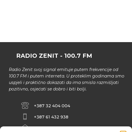
RADIO ZENIT - 100.7 FM
Radio Zenit svoj signal emituje putem frekvencije od
100.7 FM i putem interneta. U proteklim godinama smo
uspjeli i praktično dokazati da ima smisla razmišljati
pozitivno, osjećati se dobro i biti bolji.
+387 32 404 004
+387 61 432 938
INFO@ZENIT.BA