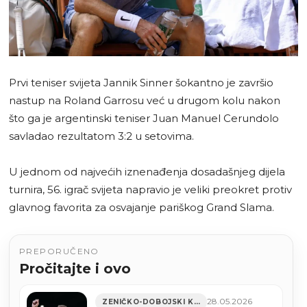
Prvi teniser svijeta Jannik Sinner šokantno je završio
nastup na Roland Garrosu već u drugom kolu nakon
što ga je argentinski teniser Juan Manuel Cerundolo
savladao rezultatom 3:2 u setovima.
U jednom od najvećih iznenađenja dosadašnjeg dijela
turnira, 56. igrač svijeta napravio je veliki preokret protiv
glavnog favorita za osvajanje pariškog Grand Slama.
PREPORUČENO
Pročitajte i ovo
28.05.2026
ZENIČKO-DOBOJSKI KANTON