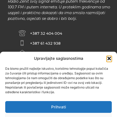
Radio Zenit svoj signal emituje putem frekvencije od
100.7 FM i putem interneta. U proteklim godinama smo
uspjeli i praktično dokazati da ima smisla razmišljati
pozitivno, osjećati se dobro i biti bolji.
+387 32 404 004
+387 61 432 938
INFO@ZENIT.BA
Upravljajte saglasnostima
HUSEINA KULENOVIĆA BR. 2 (RK
ZENIČANKA, 3. SPRAT), 72000 ZENICA
Da bismo pružili najbolje iskustvo, koristimo tehnologije poput kolačića
za čuvanje i/ili pristup informacijama o uređaju. Saglasnost sa ovim
tehnologijama će nam omogućiti da obrađujemo podatke kao što su
ponašanje pri pregledanju ili jedinstveni ID-ovi na ovoj veb lokaciji.
Nepristanak ili povlačenje saglasnosti može negativno uticati na
određene karakteristike i funkcije.
Prihvati