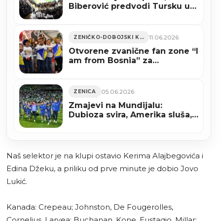
Biberović predvodi Tursku u
Zenici
11.06.2026
ZENIČKO-DOBOJSKI KANTON
Otvorene zvanične fan zone “I
am from Bosnia” za
zajedničko praćenje Zmajeva
05.06.2026
ZENICA
Zmajevi na Mundijalu:
Dubioza svira, Amerika sluša,
Kanada strepi
Naš selektor je na klupi ostavio Kerima Alajbegovića i
Edina Džeku, a priliku od prve minute je dobio Jovo
Lukić.
Kanada: Crepeau; Johnston, De Fougerolles,
Cornelius, Laryea; Buchanan, Kone, Eustaqio, Millar;