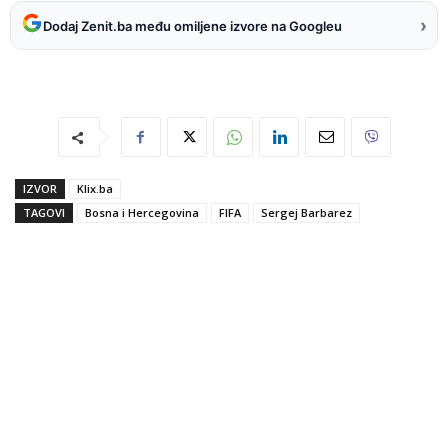
›
Dodaj Zenit.ba među omiljene izvore na Googleu
IZVOR
Klix.ba
TAGOVI
Bosna i Hercegovina
FIFA
Sergej Barbarez