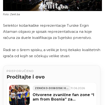
Foto: Zenit.ba
Selektor košarkaške reprezentacije Turske Ergin
Ataman objavio je spisak reprezentativaca na koje
računa za duele kvalifikacija za Svjetsko prvenstvo.
Radi se o širem spisku, a veliki je broj itekako kvalitetnih
igrača od kojih se očekuju velike stvari.
PREPORUČENO
Pročitajte i ovo
11.06.2026
ZENIČKO-DOBOJSKI KANTON
Otvorene zvanične fan zone “I
am from Bosnia” za
zajedničko praćenje Zmajeva