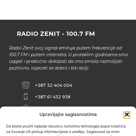
RADIO ZENIT - 100.7 FM
Radio Zenit svoj signal emituje putem frekvencije od
100.7 FM i putem interneta. U proteklim godinama smo
uspjeli i praktično dokazati da ima smisla razmišljati
pozitivno, osjećati se dobro i biti bolji.
+387 32 404 004
+387 61 432 938
INFO@ZENIT.BA
Upravljajte saglasnostima
HUSEINA KULENOVIĆA BR. 2 (RK
ZENIČANKA, 3. SPRAT), 72000 ZENICA
Da bismo pružili najbolje iskustvo, koristimo tehnologije poput kolačića
za čuvanje i/ili pristup informacijama o uređaju. Saglasnost sa ovim