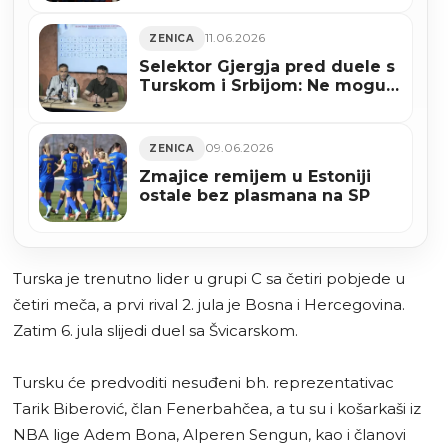
11.06.2026
ZENICA
Selektor Gjergja pred duele s
Turskom i Srbijom: Ne mogu
obećati rezultat, ali mogu da
ćemo dati sve od sebe
09.06.2026
ZENICA
Zmajice remijem u Estoniji
ostale bez plasmana na SP
Turska je trenutno lider u grupi C sa četiri pobjede u
četiri meča, a prvi rival 2. jula je Bosna i Hercegovina.
Zatim 6. jula slijedi duel sa Švicarskom.
Tursku će predvoditi nesuđeni bh. reprezentativac
Tarik Biberović, član Fenerbahčea, a tu su i košarkaši iz
NBA lige Adem Bona, Alperen Sengun, kao i članovi