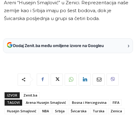
Areni “Husejin Smajlović” u Zenici. Reprezentacija naše
zemlje kao i Srbija imaju po šest bodova, dok je
Švicarska posljednja u grupi sa četiri boda.
›
Dodaj Zenit.ba među omiljene izvore na Googleu
IZVOR
Zenit.ba
TAGOVI
Arena Husejin Smajlović
Bosna i Hercegovina
FIFA
Husejin Smajlović
NBA
Srbija
Švicarska
Turska
Zenica