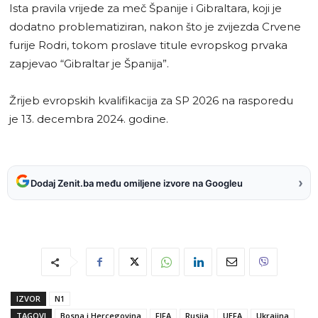
Ista pravila vrijede za meč Španije i Gibraltara, koji je
dodatno problematiziran, nakon što je zvijezda Crvene
furije Rodri, tokom proslave titule evropskog prvaka
zapjevao “Gibraltar je Španija”.
Žrijeb evropskih kvalifikacija za SP 2026 na rasporedu
je 13. decembra 2024. godine.
›
Dodaj Zenit.ba među omiljene izvore na Googleu
IZVOR
N1
TAGOVI
Bosna i Hercegovina
FIFA
Rusija
UEFA
Ukrajina