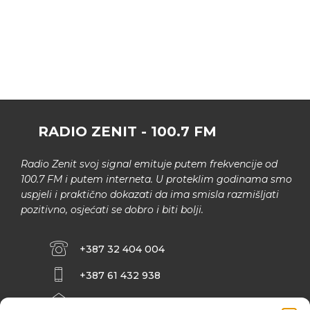
RADIO ZENIT - 100.7 FM
Radio Zenit svoj signal emituje putem frekvencije od
100.7 FM i putem interneta. U proteklim godinama smo
uspjeli i praktično dokazati da ima smisla razmišljati
pozitivno, osjećati se dobro i biti bolji.
+387 32 404 004
+387 61 432 938
INFO@ZENIT.BA